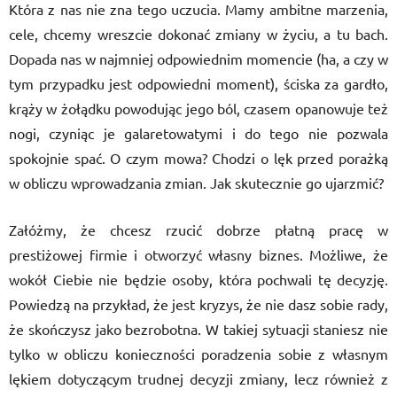
Która z nas nie zna tego uczucia. Mamy ambitne marzenia,
cele, chcemy wreszcie dokonać zmiany w życiu, a tu bach.
Dopada nas w najmniej odpowiednim momencie (ha, a czy w
tym przypadku jest odpowiedni moment), ściska za gardło,
krąży w żołądku powodując jego ból, czasem opanowuje też
nogi, czyniąc je galaretowatymi i do tego nie pozwala
spokojnie spać. O czym mowa? Chodzi o lęk przed porażką
w obliczu wprowadzania zmian. Jak skutecznie go ujarzmić?
Załóżmy, że chcesz rzucić dobrze płatną pracę w
prestiżowej firmie i otworzyć własny biznes. Możliwe, że
wokół Ciebie nie będzie osoby, która pochwali tę decyzję.
Powiedzą na przykład, że jest kryzys, że nie dasz sobie rady,
że skończysz jako bezrobotna. W takiej sytuacji staniesz nie
tylko w obliczu konieczności poradzenia sobie z własnym
lękiem dotyczącym trudnej decyzji zmiany, lecz również z