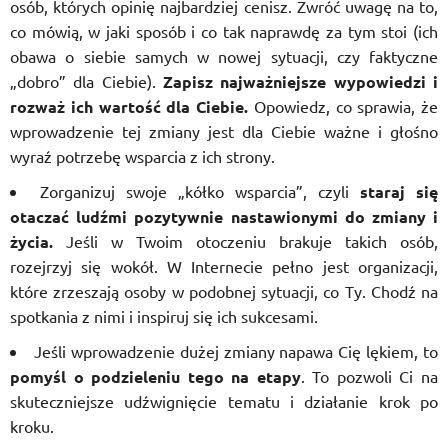
osób, których opinię najbardziej cenisz. Zwróć uwagę na to,
co mówią, w jaki sposób i co tak naprawdę za tym stoi (ich
obawa o siebie samych w nowej sytuacji, czy faktyczne
„dobro” dla Ciebie).
Zapisz najważniejsze wypowiedzi i
rozważ ich wartość dla Ciebie.
Opowiedz, co sprawia, że
wprowadzenie tej zmiany jest dla Ciebie ważne i głośno
wyraź potrzebę wsparcia z ich strony.
Zorganizuj swoje „kółko wsparcia”, czyli
staraj się
otaczać ludźmi pozytywnie nastawionymi do zmiany i
życia.
Jeśli w Twoim otoczeniu brakuje takich osób,
rozejrzyj się wokół. W Internecie pełno jest organizacji,
które zrzeszają osoby w podobnej sytuacji, co Ty. Chodź na
spotkania z nimi i inspiruj się ich sukcesami.
Jeśli wprowadzenie dużej zmiany napawa Cię lękiem, to
pomyśl o podzieleniu tego na etapy
. To pozwoli Ci na
skuteczniejsze udźwignięcie tematu i działanie krok po
kroku.