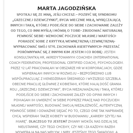
MARTA JAGODZIŃSKA
SPOTKAJ SIĘ ZE MNĄ, JEŚLI CHCESZ:
- POZBYĆ SIĘ SYNDROMU
„GRZECZNEJ DZIEWCZYNKI”, BYCIA WIECZNIE MIŁĄ, WYRĘCZAJĄCĄ
INNYCH I TAKĄ, KTÓREJ PODEJŚCIE DO SIEBIE I ZACHOWANIE ZALEŻY
OD TEGO, CO INNI MYŚLĄ I MÓWIĄ O TOBIE
- ZBUDOWAĆ NATURALNĄ
PEWNOŚĆ SIEBIE
- WZMOCNIĆ POCZUCIE WŁASNEJ WARTOŚCI
-
PORADZIĆ SOBIE Z KRYTYKĄ WEWNĘTRZNĄ I ZEWNĘTRZNĄ
-
WYPRACOWAĆ SWÓJ STYL ZACHOWAŃ ASERTYWNYCH
- PRZESTAĆ
PORÓWNYWAĆ SIĘ Z INNYMI
KIM JESTEM I CO ROBIĘ:
JESTEM
KONSULTANTKĄ HR, AKREDYTOWANYM COACHEM (INTERNATIONAL
COACH FEDERATION, PROFESSIONAL CERTIFIED COACH), PSYCHOLOGIEM.
PRZEZ 12 LAT PRACOWAŁAM W OBSZARZE HR W KORPORACJACH, GDZIE
WSPIERAŁAM INNYCH W ROZWOJU – BEZPOŚREDNIO LUB
WSPÓŁPRACUJĄC Z MENEDŻERAMI ŚREDNIEGO I WYŻSZEGO SZCZEBLA.
OBECNIE PRACUJĘ GŁÓWNIE Z KOBIETAMI, KTÓRE MAJĄ DOŚĆ GRANIA
ROLI „GRZECZNEJ DZIEWCZYNKI”, BYCIA NIEZAUWAŻALNĄ I TAKĄ, KTÓREJ
PODEJŚCIE DO SIEBIE I ZACHOWANIE ZALEŻY OD OPINII INNYCH I
POMAGAM IM UWIERZYĆ W SIEBIE POPRZEZ PRACĘ NAD POCZUCIEM
WŁASNEJ WARTOŚCI, BUDOWAĆ SWOJĄ NIEZALEŻNOŚĆ, AUTENTYCZNĄ
PEWNOŚĆ SIEBIE I ODWAŻNIE SIĘGAĆ PO TO, CZEGO ONE TAK NAPRAWDĘ
CHCĄ. WSPIERAM TAKŻE KOBIETY W BUDOWANIU „KARIERY SZYTEJ NA
MIARĘ”.
DLACZEGO TU JESTEM?
ZMIANY WOKÓŁ NAS DZIEJĄ SIĘ
NIEUSTANNIE, CZY TEGO CHCEMY, CZY NIE I ZA KAŻDYM RAZEM
WYWIERAJĄ NA NAS WPŁYW. I NIBY JESTEŚMY TEGO ŚWIADOMI, A