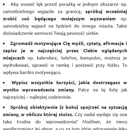
Aby oswoić lęk przed porażką w jednym obszarze np.
samodzielnego wyjazdu za granicę,
spróbuj wcześniej
zrobić coś będącego mniejszym wyzwaniem
np.
samodzielny wyjazd na tydzień do innego miasta. Takie
doświadczenie wzmocni Twoją pewność siebie.
Zgromadź motywujące Cię myśli, cytaty, afirmacje i
zapisz je w najczęściej przez Ciebie oglądanych
miejscach
np. kalendarz, telefon, komputer, możesz je
wydrukować, oprawić w ramkę i postawić przy łóżku. To
wpływa bardzo motywująco.
Wypisz wszystkie korzyści, jakie dostrzegasz w
wyniku wprowadzenia zmiany
.
Patrz na tę listę jak
najczęściej – najlepiej codziennie.
Spróbuj obiektywnie (z boku) spojrzeć na sytuację
zmiany, w obliczu której stoisz
.
Czy nadal wydaje się ona
taka trudna do wprowadzenia? Możliwe, że nieco
wyolbrzymiasz jej obraz, a co za tym idzie odczuwanie lęku