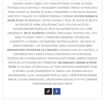
JEDNAK CZASEM CIĘŻKO JEST ZAAKCEPTOWAĆ ZMIANĘ. DLATEGO
POPRZEZ MOJE ARTYKUŁY CHCIAŁABYM WSPIERAĆ INNYCH W PRZEJŚCIU
PRZEZ ZMIANY W ZGODZIE ZE SOBĄ, Z ZADBANIEM O POCZUCIE WŁASNEJ
WARTOŚCI I SIŁĄ DO ICH PRZEZWYCIĘŻANIA.
Z CZEGO JESTEM DUMNA W
MOIM ŻYCIU:
NAJBARDZIEJ JESTEM DUMNA Z TEGO, ŻE UDAJE MI SIĘ ŻYĆ
W ZGODZIE ZE SOBĄ, REALIZOWAĆ SWÓJ POMYSŁ NA ŻYCIE I
KONSEKWENTNIE ROZWIJAĆ SIĘ W NAJWAŻNIEJSZYCH DLA MNIE
OBSZARACH.
MOJE SŁABOŚCI:
GORZKA CZEKOLADA, MUZYKA CHILL OUT,
BIAŁE TULIPANY, PARYŻ, LITERATURA ZWIĄZANA Z ROZWOJEM
OSOBISTYM, A CZASEM COŚ BARDZIEJ EKSTREMALNEGO, JAK SKOK ZE
SPADOCHRONEM, CZY DYNAMICZNA JAZDA SAMOCHODEM.
MÓJ
SPRAWDZONY SPOSÓB NA ZŁY NASTRÓJ:
RZADKO MAM ZŁY NASTRÓJ, A
ZAPOBIEGA TEMU KAŻDA CHWILA SPĘDZONA Z MOJĄ RODZINĄ,
SZCZEGÓLNIE Z ROZEŚMIANYMI I PEŁNYMI POZYTYWNEJ ENERGII DZIEĆMI,
WSPÓLNE GOTOWANIE WG 5 PRZEMIAN.
NAJWIĘKSZA ZMIANA W MOIM
ŻYCIU:
TO ZMIANA, KTÓRA KILKA LAT TEMU NASTĄPIŁA WEWNĄTRZ MNIE
W WYNIKU ZMIAN ZEWNĘTRZNYCH, TAKICH JAK: ZMIANA MIEJSCA
ZAMIESZKANIA, ŚLUB, URODZENIE DWÓJKI DZIECI, PRZEFORMUŁOWANIE
SWOJEJ ŚCIEŻKI ZAWODOWEJ, GRUNTOWNA EDUKACJA W TYM ZAKRESIE
I PROWADZENIE WŁASNEJ FIRMY.