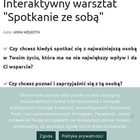
Interaktywny warsztat
"Spotkanie ze sobą"
Autor:
ANNA WĘGRZYN
✓
Czy chcesz kiedyś spotkać się z
najważniejszą osobą
w Twoim życiu, która ma na nie największy wpływ i da
Ci wsparcie?
✓
Czy chcesz poznać i zaprzyjaźnić się z tą osobą?
Strona wykorzystuje pliki cookies w celu obsługi jej
Jeśli tak, to mamy dobrą wiadomość!
poszczególnych funkcji oraz korzystania z narzędzi
analitycznych (Google Analytics), marketingowych (Facebook
Pixel) oraz społecznościowych (Instagram, Facebook). Jeżeli
Już 25 kwietnia w Warszawie
odbędzie się wyjątkowy, i
ustawienia Twojej przeglądarki nie blokują tych plików cookies,
jedyny taki, interaktywny warsztat pod tytułem
przyjmujemy, że wyrażasz zgodę na ich wykorzystywanie.
„SPOTKANIE ZE SOBĄ
”. Jest to zarazem pierwszy z cyklu
Zgoda
Polityka prywatności