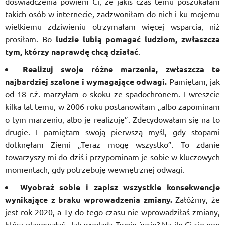
doświadczenia powiem Ci, że jakiś czas temu poszukałam
takich osób w internecie, zadzwoniłam do nich i ku mojemu
wielkiemu zdziwieniu otrzymałam więcej wsparcia, niż
prosiłam. Bo
ludzie lubią pomagać ludziom, zwłaszcza
tym, którzy naprawdę chcą działać
.
Realizuj swoje różne marzenia, zwłaszcza te
najbardziej szalone i wymagające odwagi.
Pamiętam, jak
od 18 r.ż. marzyłam o skoku ze spadochronem. I wreszcie
kilka lat temu, w 2006 roku postanowiłam „albo zapominam
o tym marzeniu, albo je realizuję”. Zdecydowałam się na to
drugie. I pamiętam swoją pierwszą myśl, gdy stopami
dotknęłam Ziemi „Teraz mogę wszystko”. To zdanie
towarzyszy mi do dziś i przypominam je sobie w kluczowych
momentach, gdy potrzebuję wewnętrznej odwagi.
Wyobraź sobie i zapisz wszystkie konsekwencje
wynikające z braku wprowadzenia zmiany.
Załóżmy, że
jest rok 2020, a Ty do tego czasu nie wprowadziłaś zmiany,
którą planowałaś. Jak wygląda Twoje życie? Na ile Ci się ono