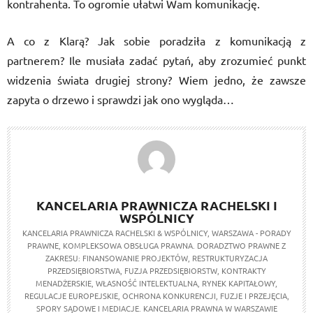
kontrahenta. To ogromie ułatwi Wam komunikację.
A co z Klarą? Jak sobie poradziła z komunikacją z
partnerem? Ile musiała zadać pytań, aby zrozumieć punkt
widzenia świata drugiej strony? Wiem jedno, że zawsze
zapyta o drzewo i sprawdzi jak ono wygląda…
KANCELARIA PRAWNICZA RACHELSKI I
WSPÓLNICY
KANCELARIA PRAWNICZA RACHELSKI & WSPÓLNICY, WARSZAWA - PORADY
PRAWNE, KOMPLEKSOWA OBSŁUGA PRAWNA. DORADZTWO PRAWNE Z
ZAKRESU: FINANSOWANIE PROJEKTÓW, RESTRUKTURYZACJA
PRZEDSIĘBIORSTWA, FUZJA PRZEDSIĘBIORSTW, KONTRAKTY
MENADŻERSKIE, WŁASNOŚĆ INTELEKTUALNA, RYNEK KAPITAŁOWY,
REGULACJE EUROPEJSKIE, OCHRONA KONKURENCJI, FUZJE I PRZEJĘCIA,
SPORY SĄDOWE I MEDIACJE. KANCELARIA PRAWNA W WARSZAWIE