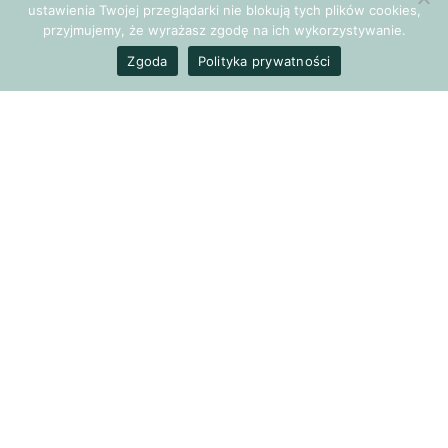
ustawienia Twojej przeglądarki nie blokują tych plików cookies,
przyjmujemy, że wyrażasz zgodę na ich wykorzystywanie.
Zgoda
Polityka prywatności
Większość ludzi – nawet o tym nie wiedząc – pogrążona
jest we śnie
.
Zachęcamy do obejrzenia filmu prezentującego fragmenty
wykładu Anthony’ego de Mello – skłania do refleksji!
POPRZEDNI ARTYKUŁ
Konferencja "Pulsu Biznesu" - PB SPIN - Sukces Pasje
Inspiracje
NASTĘPNY ARTYKUŁ