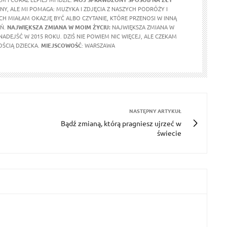
LNY, ALE MI POMAGA: MUZYKA I ZDJĘCIA Z NASZYCH PODRÓŻY I
CH MIAŁAM OKAZJĘ BYĆ ALBO CZYTANIE, KTÓRE PRZENOSI W INNĄ
EŃ.
NAJWIĘKSZA ZMIANA W MOIM ŻYCIU:
NAJWIĘKSZA ZMIANA W
ADEJŚĆ W 2015 ROKU. DZIŚ NIE POWIEM NIC WIĘCEJ, ALE CZEKAM
OŚCIĄ DZIECKA.
MIEJSCOWOŚĆ
: WARSZAWA
NASTĘPNY ARTYKUŁ
Bądź zmianą, którą pragniesz ujrzeć w
świecie