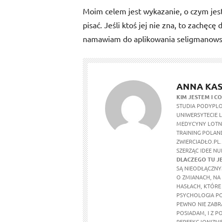
Moim celem jest wykazanie, o czym jes
pisać. Jeśli ktoś jej nie zna, to zachęcę
namawiam
do aplikowania seligmanows
ANNA KAS
KIM JESTEM I CO
STUDIA PODYPLO
UNIWERSYTECIE 
MEDYCYNY LOTNI
TRAINING POLAND
ZWIERCIADŁO.PL.
SZERZĄC IDEE N
DLACZEGO TU J
SĄ NIEODŁĄCZNY
O ZMIANACH, NA
HASŁACH, KTÓRE
PSYCHOLOGIA PO
PEWNO NIE ZABR
POSIADAM, I Z P
PERFEKCJONIZMEM