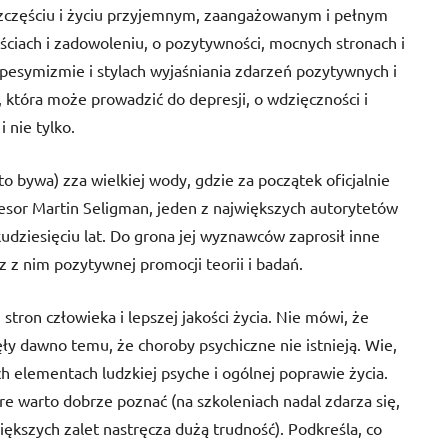
szczęściu i życiu przyjemnym, zaangażowanym i pełnym
ściach i zadowoleniu, o pozytywności, mocnych stronach i
pesymizmie i stylach wyjaśniania zdarzeń pozytywnych i
która może prowadzić do depresji, o wdzięczności i
 nie tylko.
to bywa) zza wielkiej wody, gdzie za początek oficjalnie
ofesor Martin Seligman, jeden z największych autorytetów
kudziesięciu lat. Do grona jej wyznawców zaprosił inne
az z nim pozytywnej promocji teorii i badań.
stron człowieka i lepszej jakości życia. Nie mówi, że
ły dawno temu, że choroby psychiczne nie istnieją. Wie,
h elementach ludzkiej psyche i ogólnej poprawie życia.
óre warto dobrze poznać (na szkoleniach nadal zdarza się,
iększych zalet nastręcza dużą trudność). Podkreśla, co