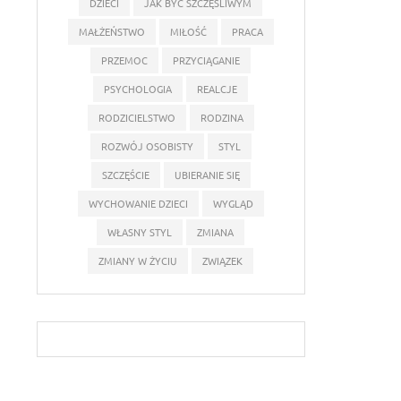
DZIECI
JAK BYĆ SZCZĘŚLIWYM
MAŁŻEŃSTWO
MIŁOŚĆ
PRACA
PRZEMOC
PRZYCIĄGANIE
PSYCHOLOGIA
REALCJE
RODZICIELSTWO
RODZINA
ROZWÓJ OSOBISTY
STYL
SZCZĘŚCIE
UBIERANIE SIĘ
WYCHOWANIE DZIECI
WYGLĄD
WŁASNY STYL
ZMIANA
ZMIANY W ŻYCIU
ZWIĄZEK