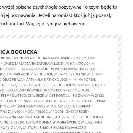
t wyżej opisana psychologia pozytywna i o czym będę tu
 do jej poznawania. Jeżeli natomiast ktoś już ją poznał,
kich metod. Więcej o tym już niebawem.
ICA BOGUCKA
 ROBIĘ:
UKOŃCZYŁAM STUDIA MAGISTERSKIE Z PSYCHOLOGII I
MOWE Z ZARZĄDZANIA ZASOBAMI LUDZKIMI NA KATOLICKIM
LUBELSKIM. PRACOWAŁAM M.IN.: W WOJSKOWYM INSTYTUCIE
CZEJ W ZAKŁADZIE PSYCHOLOGII, W FIRMIE SZKOLENIOWEJ TEAM
 ORAZ PISAŁAM ARTYKUŁY Z PSYCHOLOGII M.IN.: NA PORTAL
 DZIŚ PISZĘ I PRACUJĘ W KRĘGU PSYCHOLOGII POZYTYWNEJ, DALEJ
URTU. ZAPRASZAM RÓWNIEŻ NA MÓJ BLOG KASICABLOG.PL
ESTEM?
DLATEGO, ŻE WIERZĘ W IDEE PORTALU, BO ZMIANY W ŻYCIU
M ELEMENTEM NASZEJ EGZYSTENCJI. JAKO PSYCHOLOG CHCĘ PISAĆ
 KTÓRE MY SAMI MAMY WPŁYW, O ZJAWISKACH, TEORIACH I
 TYM ZMIANOM MOGĄ POMÓC W POGONI ZA SZCZĘŚCIEM.
ZYTYWNA STANOWIĆ BĘDZIE BAZĘ, ALE „STAREJ” PSYCHOLOGII NA
AKNIE.
Z CZEGO JESTEM DUMNA
W MOIM ŻYCIU
: Z WIEDZY, JAKĄ
OKORY, Z JAKĄ JĄ STOSUJĘ.
MOJE SŁABOŚCI:
WALCZĘ Z
 I CORAZ LEPIEJ MI IDZIE.
MÓJ SPRAWDZONY SPOSÓB NA ZŁY