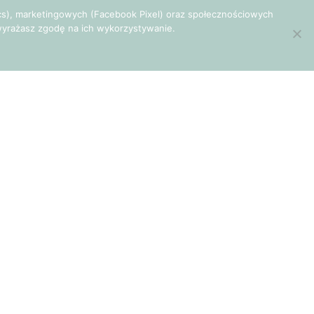
tics), marketingowych (Facebook Pixel) oraz społecznościowych
e wyrażasz zgodę na ich wykorzystywanie.