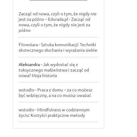
Zacząć od nowa, czyli o tym, że nigdy nie
jest za późno – Edurada.pl
-
Zacząć od
nowa, czyli o tym, że nigdy nie jest za
późno
Fitnesiara
-
Sztuka komunikacji: Techniki
skutecznego słuchania i wyrażania siebie
Aleksandra
-
Jak wydostać się z
toksycznego małżeństwa i zacząć od
nowa? Moja historia
wstudio
-
Praca z domu – za co możesz
być wdzięczny, a na co musisz uważać
wstudio
-
Mindfulness w codziennym
życiu: Korzyści praktyczne metody