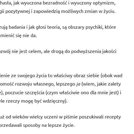
 hasła, jak wyuczona bezradność i wyuczony optymizm,
gii pozytywnej i zapowiedzią możliwych zmian w życiu.
ją badania i jak głosi teoria, są obszary psychiki, które
mienić się nie da.
zwój nie jest celem, ale drogą do podwyższenia jakości
enie ze swojego życia to właściwy obraz siebie (obok wad
domość rozwoju własnego, lepszego
ja
(wiem, jakie zalety
), poczucie szczęścia (czym właściwie ono dla mnie jest) i
iele rzeczy mogę być wdzięczny).
 już od wieków wielcy uczeni w piśmie poszukiwali recepty
sprzedawali sposoby na lepsze życie.