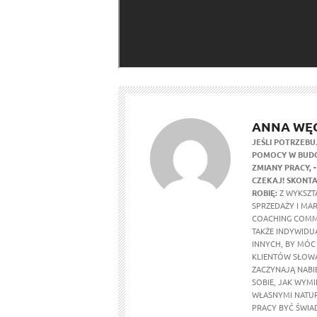
ANNA WĘ
JEŚLI POTRZEBU
POMOCY W BUDO
ZMIANY PRACY,
CZEKAJ! SKONTA
ROBIĘ:
Z WYKSZTA
SPRZEDAŻY I MA
COACHING COMM
TAKŻE INDYWIDU
INNYCH, BY MÓC
KLIENTÓW SŁOWA
ZACZYNAJĄ NABI
SOBIE, JAK WYMI
WŁASNYMI NATUR
PRACY BYĆ ŚWIA