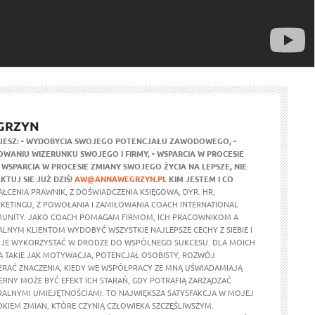
GRZYN
JESZ:
- WYDOBYCIA SWOJEGO POTENCJAŁU ZAWODOWEGO,
-
WANIU WIZERUNKU SWOJEGO I FIRMY,
- WSPARCIA W PROCESIE
- WSPARCIA W PROCESIE ZMIANY SWOJEGO ŻYCIA NA LEPSZE,
NIE
KTUJ SIE JUŻ DZIŚ!
AW@ANNAWEGRZYN.PL
KIM JESTEM I CO
ŁCENIA PRAWNIK, Z DOŚWIADCZENIA KSIĘGOWA, DYR. HR,
RKETINGU, Z POWOŁANIA I ZAMIŁOWANIA COACH INTERNATIONAL
UNITY. JAKO COACH POMAGAM FIRMOM, ICH PRACOWNIKOM A
ALNYM KLIENTOM WYDOBYĆ WSZYSTKIE NAJLEPSZE CECHY Z SIEBIE I
 JE WYKORZYSTAĆ W DRODZE DO WSPÓLNEGO SUKCESU. DLA MOICH
 TAKIE JAK MOTYWACJA, POTENCJAŁ OSOBISTY, ROZWÓJ
ERAĆ ZNACZENIA, KIEDY WE WSPÓŁPRACY ZE MNĄ UŚWIADAMIAJĄ
ERNY MOŻE BYĆ EFEKT ICH STARAŃ, GDY POTRAFIĄ ZARZĄDZAĆ
ALNYMI UMIEJĘTNOŚCIAMI. TO NAJWIĘKSZA SATYSFAKCJA W MOJEJ
DKIEM ZMIAN, KTÓRE CZYNIĄ CZŁOWIEKA SZCZĘŚLIWSZYM.