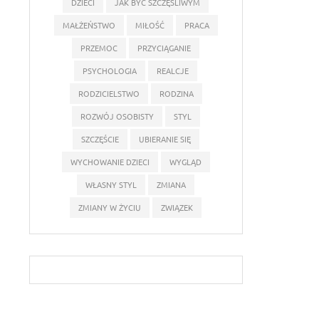
DZIECI
JAK BYĆ SZCZĘŚLIWYM
MAŁŻEŃSTWO
MIŁOŚĆ
PRACA
PRZEMOC
PRZYCIĄGANIE
PSYCHOLOGIA
REALCJE
RODZICIELSTWO
RODZINA
ROZWÓJ OSOBISTY
STYL
SZCZĘŚCIE
UBIERANIE SIĘ
WYCHOWANIE DZIECI
WYGLĄD
WŁASNY STYL
ZMIANA
ZMIANY W ŻYCIU
ZWIĄZEK