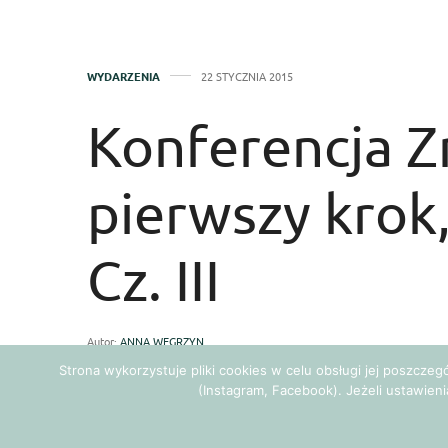
WYDARZENIA
22 STYCZNIA 2015
Konferencja Z
pierwszy krok
Cz. III
Autor:
ANNA WĘGRZYN
Strona wykorzystuje pliki cookies w celu obsługi jej poszcze
(Instagram, Facebook). Jeżeli ustawieni
Poznaj kolejnych prelegentów, którzy 
pierwszy krok
. Paweł Fortuna – psych