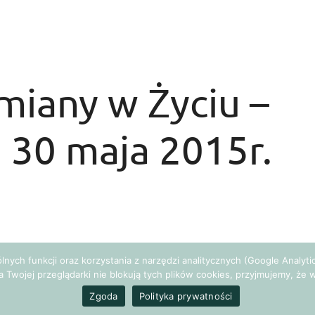
miany w Życiu –
, 30 maja 2015r.
gólnych funkcji oraz korzystania z narzędzi analitycznych (Google Analy
a Twojej przeglądarki nie blokują tych plików cookies, przyjmujemy, ż
wystąpią 30 maja 2015r. na konferencji
Zmiany w Życiu –
olog biznesu, wykładowca akademicki, autor nagrodzonej
Zgoda
Polityka prywatności