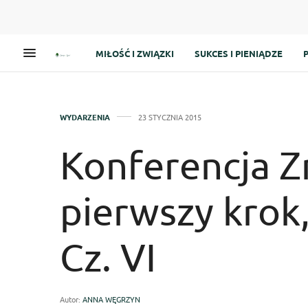
MIŁOŚĆ I ZWIĄZKI
SUKCES I PIENIĄDZE
WYDARZENIA
23 STYCZNIA 2015
Konferencja Z
pierwszy krok
Cz. VI
Autor:
ANNA WĘGRZYN