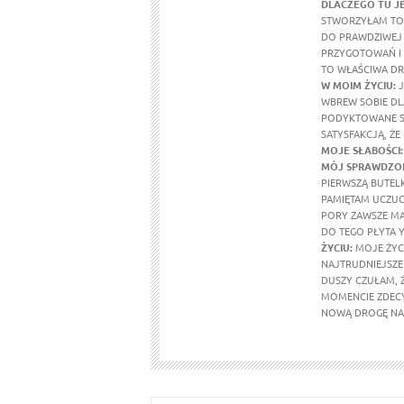
DLACZEGO TU J
STWORZYŁAM TO 
DO PRAWDZIWEJ 
PRZYGOTOWAŃ I 
TO WŁAŚCIWA DR
W MOIM ŻYCIU
:
J
WBREW SOBIE DL
PODYKTOWANE SE
SATYSFAKCJĄ, ŻE
MOJE SŁABOŚCI:
MÓJ SPRAWDZON
PIERWSZĄ BUTEL
PAMIĘTAM UCZUCI
PORY ZAWSZE MA
DO TEGO PŁYTA Y
ŻYCIU:
MOJE ŻYCI
NAJTRUDNIEJSZE 
DUSZY CZUŁAM, 
MOMENCIE ZDECY
NOWĄ DROGĘ NA 