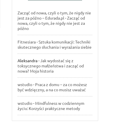
Zacząć od nowa, czyli o tym, że nigdy nie
jest za późno – Edurada.pl
-
Zacząć od
nowa, czyli o tym, że nigdy nie jest za
późno
Fitnesiara
-
Sztuka komunikacji: Techniki
skutecznego słuchania i wyrażania siebie
Aleksandra
-
Jak wydostać się z
toksycznego małżeństwa i zacząć od
nowa? Moja historia
wstudio
-
Praca z domu – za co możesz
być wdzięczny, a na co musisz uważać
wstudio
-
Mindfulness w codziennym
życiu: Korzyści praktyczne metody