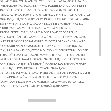
ESTEM?
MAGAZYN ZMIANY W ŻYCIU TO REALIZACJA MOICH MARZEŃ.
MIEJSCE ABY POMAGAĆ INNYM W ZNALEZIENIU DROGI DO SIEBIE I
RADOŚCI Z ŻYCIA. LUDZIE, KTÓRYCH POZNAŁAM W PROCESIE
REALIZACJI PROJEKTU TYLKO UTWIERDZILI MNIE W PRZEKONANIU, ŻE
OGA. DZIĘKUJĘ WSZYSTKIM ZA WSPARCIE.
Z CZEGO JESTEM DUMNA
ESTEM WIERNA SWOIM ZASADOM NIGDY NIE ZROBIŁAM NICZEGO
A KORZYŚCI. WSZYSTKIE DECYZJE W MOIM ŻYCIU BYŁY
RCEM. EFEKT JEST CUDOWNY, MOGĘ POWIEDZIEĆ Z PEŁNĄ
 NICZEGO NIE ŻAŁUJĘ I WSZYSTKO W ŻYCIU ZROBIŁABYM TAK SAMO.
NIECIERPLIWOŚĆ I CORAZ GORZEJ ZNOSZĘ PORANNE WSTAWANIE.
Y SPOSÓB NA ZŁY NASTRÓJ:
PERFUMY CERRUTI 1881 RÓŻOWE,
KĘ KUPIŁAM ZA WIĘKSZĄ CZĘŚĆ MOJEGO WYNAGRODZENIA I DO DZIŚ
E RADOŚCI, JAKIE MI TOWARZYSZYŁO PRZY ZAKUPIE. OD TAMTEJ
M JE NA PÓŁCE, NAWET PATRZĄC NA BUTELKĘ UCZUCIE POWRACA.
ANNI I JEGO „ONE MAN'S DREAM”.
NAJWIĘKSZA ZMIANA W MOIM
E TO CIĄGŁE POSZUKIWANIA I ZMIANY. NAJWIĘKSZE I
MIAŁY MIEJSCE W 2012 ROKU. PRZESTAŁAM SIĘ UŚMIECHAĆ I W GŁĘBI
ŻE POWINNAM BYĆ W INNYM MIEJSCU. DLATEGO W JEDNYM
DOWAŁAM SIĘ ZOSTAWIĆ ÓWCZESNĄ RZECZYWISTOŚĆ I ZNALEŹĆ
KAŻDEJ PŁASZCZYŹNIE.
MIEJSCOWOŚĆ: WARSZAWA