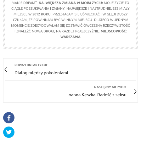
MAN'S DREAM”.
NAJWIĘKSZA ZMIANA W MOIM ŻYCIU:
MOJE ŻYCIE TO
CIĄGŁE POSZUKIWANIA I ZMIANY. NAJWIĘKSZE I NAJTRUDNIEJSZE MIAŁY
MIEJSCE W 2012 ROKU. PRZESTAŁAM SIĘ UŚMIECHAĆ I W GŁĘBI DUSZY
CZUŁAM, ŻE POWINNAM BYĆ W INNYM MIEJSCU. DLATEGO W JEDNYM
MOMENCIE ZDECYDOWAŁAM SIĘ ZOSTAWIĆ ÓWCZESNĄ RZECZYWISTOŚĆ
I ZNALEŹĆ NOWĄ DROGĘ NA KAŻDEJ PŁASZCZYŹNIE.
MIEJSCOWOŚĆ:
WARSZAWA
POPRZEDNI ARTYKUŁ
Dialog między pokoleniami
NASTĘPNY ARTYKUŁ
Joanna Keszka. Radość z seksu