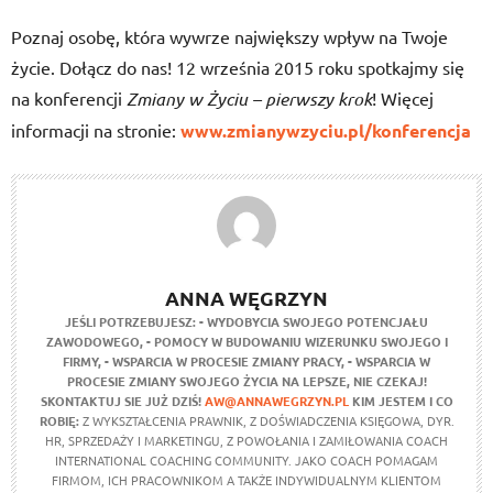
Poznaj osobę, która wywrze największy wpływ na Twoje
życie. Dołącz do nas! 12 września 2015 roku spotkajmy się
na konferencji
Zmiany w Życiu – pierwszy krok
! Więcej
informacji na stronie:
www.zmianywzyciu.pl/konferencja
ANNA WĘGRZYN
JEŚLI POTRZEBUJESZ:
- WYDOBYCIA SWOJEGO POTENCJAŁU
ZAWODOWEGO,
- POMOCY W BUDOWANIU WIZERUNKU SWOJEGO I
FIRMY,
- WSPARCIA W PROCESIE ZMIANY PRACY,
- WSPARCIA W
PROCESIE ZMIANY SWOJEGO ŻYCIA NA LEPSZE,
NIE CZEKAJ!
SKONTAKTUJ SIE JUŻ DZIŚ!
AW@ANNAWEGRZYN.PL
KIM JESTEM I CO
ROBIĘ:
Z WYKSZTAŁCENIA PRAWNIK, Z DOŚWIADCZENIA KSIĘGOWA, DYR.
HR, SPRZEDAŻY I MARKETINGU, Z POWOŁANIA I ZAMIŁOWANIA COACH
INTERNATIONAL COACHING COMMUNITY. JAKO COACH POMAGAM
FIRMOM, ICH PRACOWNIKOM A TAKŻE INDYWIDUALNYM KLIENTOM