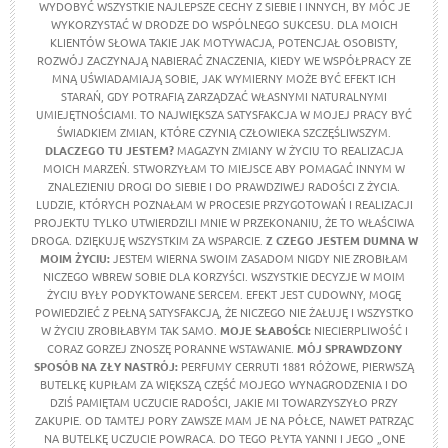
WYDOBYĆ WSZYSTKIE NAJLEPSZE CECHY Z SIEBIE I INNYCH, BY MÓC JE
WYKORZYSTAĆ W DRODZE DO WSPÓLNEGO SUKCESU. DLA MOICH
KLIENTÓW SŁOWA TAKIE JAK MOTYWACJA, POTENCJAŁ OSOBISTY,
ROZWÓJ ZACZYNAJĄ NABIERAĆ ZNACZENIA, KIEDY WE WSPÓŁPRACY ZE
MNĄ UŚWIADAMIAJĄ SOBIE, JAK WYMIERNY MOŻE BYĆ EFEKT ICH
STARAŃ, GDY POTRAFIĄ ZARZĄDZAĆ WŁASNYMI NATURALNYMI
UMIEJĘTNOŚCIAMI. TO NAJWIĘKSZA SATYSFAKCJA W MOJEJ PRACY BYĆ
ŚWIADKIEM ZMIAN, KTÓRE CZYNIĄ CZŁOWIEKA SZCZĘŚLIWSZYM.
DLACZEGO TU JESTEM?
MAGAZYN ZMIANY W ŻYCIU TO REALIZACJA
MOICH MARZEŃ. STWORZYŁAM TO MIEJSCE ABY POMAGAĆ INNYM W
ZNALEZIENIU DROGI DO SIEBIE I DO PRAWDZIWEJ RADOŚCI Z ŻYCIA.
LUDZIE, KTÓRYCH POZNAŁAM W PROCESIE PRZYGOTOWAŃ I REALIZACJI
PROJEKTU TYLKO UTWIERDZILI MNIE W PRZEKONANIU, ŻE TO WŁAŚCIWA
DROGA. DZIĘKUJĘ WSZYSTKIM ZA WSPARCIE.
Z CZEGO JESTEM DUMNA W
MOIM ŻYCIU
:
JESTEM WIERNA SWOIM ZASADOM NIGDY NIE ZROBIŁAM
NICZEGO WBREW SOBIE DLA KORZYŚCI. WSZYSTKIE DECYZJE W MOIM
ŻYCIU BYŁY PODYKTOWANE SERCEM. EFEKT JEST CUDOWNY, MOGĘ
POWIEDZIEĆ Z PEŁNĄ SATYSFAKCJĄ, ŻE NICZEGO NIE ŻAŁUJĘ I WSZYSTKO
W ŻYCIU ZROBIŁABYM TAK SAMO.
MOJE SŁABOŚCI:
NIECIERPLIWOŚĆ I
CORAZ GORZEJ ZNOSZĘ PORANNE WSTAWANIE.
MÓJ SPRAWDZONY
SPOSÓB NA ZŁY NASTRÓJ:
PERFUMY CERRUTI 1881 RÓŻOWE, PIERWSZĄ
BUTELKĘ KUPIŁAM ZA WIĘKSZĄ CZĘŚĆ MOJEGO WYNAGRODZENIA I DO
DZIŚ PAMIĘTAM UCZUCIE RADOŚCI, JAKIE MI TOWARZYSZYŁO PRZY
ZAKUPIE. OD TAMTEJ PORY ZAWSZE MAM JE NA PÓŁCE, NAWET PATRZĄC
NA BUTELKĘ UCZUCIE POWRACA. DO TEGO PŁYTA YANNI I JEGO „ONE