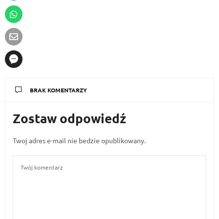
POPRZEDNI ARTYKUŁ
Top 5 książek o sukcesie i pieniądzach
NASTĘPNY ARTYKUŁ
Podcast: Karolina Kosobudzka – JAK BYĆ OBECNYM TU I
TERAZ?