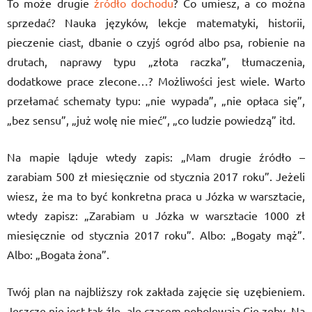
To może drugie
źródło dochodu
? Co umiesz, a co można
sprzedać? Nauka języków, lekcje matematyki, historii,
pieczenie ciast, dbanie o czyjś ogród albo psa, robienie na
drutach, naprawy typu „złota raczka”, tłumaczenia,
dodatkowe prace zlecone…? Możliwości jest wiele. Warto
przełamać schematy typu: „nie wypada”, „nie opłaca się”,
„bez sensu”, „już wolę nie mieć”, „co ludzie powiedzą” itd.
Na mapie ląduje wtedy zapis: „Mam drugie źródło –
zarabiam 500 zł miesięcznie od stycznia 2017 roku”. Jeżeli
wiesz, że ma to być konkretna praca u Józka w warsztacie,
wtedy zapisz: „Zarabiam u Józka w warsztacie 1000 zł
miesięcznie od stycznia 2017 roku”. Albo: „Bogaty mąż”.
Albo: „Bogata żona”.
Twój plan na najbliższy rok zakłada zajęcie się uzębieniem.
Jeszcze nie jest tak źle, ale czasem pobolewają Cię zęby. Na