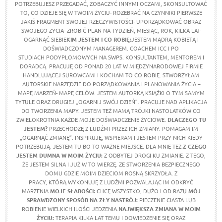
POTRZEBUJESZ PRZEGADAĆ, ZOBACZYĆ INNYMI OCZAMI, SKONSULTOWAĆ
TO, CO DZIEJE SIĘ W TWOIM ŻYCIU- ROZEBRAĆ NA CZYNNIKI PIERWSZE
JAKIŚ FRAGMENT SWOJEJ RZECZYWISTOŚCI- UPORZĄDKOWAĆ OBRAZ
SWOJEGO ŻYCIA- ZROBIĆ PLAN NA TYDZIEŃ, MIESIĄC, ROK, KILKA LAT-
OGARNĄĆ SIEBIE
KIM JESTEM I CO ROBIĘ:
JESTEM MĄDRĄ KOBIETĄ I
DOŚWIADCZONYM MANAGEREM. COACHEM ICC I PO
STUDIACH PODYPLOMOWYCH NA SWPS. KONSULTANTEM, MENTOREM I
DORADCĄ. PRACUJĘ OD PONAD 20 LAT W MIĘDZYNARODOWEJ FIRMIE
HANDLUJĄCEJ SUROWCAMI I KOCHAM TO CO ROBIĘ. STWORZYŁAM
AUTORSKIE NARZĘDZIE DO PORZĄDKOWANIA I PLANOWANIA ŻYCIA –
MAPĘ MARZEŃ- MAPĘ CELÓW. JESTEM AUTORKĄ KSIĄŻKI O TYM SAMYM
TYTULE ORAZ DRUGIEJ „OGARNIJ SWÓJ DZIEŃ”. PRACUJE NAD APLIKACJA
DO TWORZENIA MAPY. JESTEM TEŻ MAMĄ TRÓJKI NASTOLATKÓW CO
ZWIELOKROTNIA KAŻDE MOJE DOŚWIADCZENIE ŻYCIOWE.
DLACZEGO TU
JESTEM?
PRZECHODZĘ Z LUDŹMI PRZEZ ICH ZMIANY. POMAGAM IM
„OGARNĄĆ ZMIANĘ”. INSPIRUJĘ, WSPIERAM I JESTEM PRZY NICH KIEDY
POTRZEBUJĄ. JESTEM TU BO TO WAŻNE MIEJSCE. DLA MNIE TEŻ.
Z CZEGO
JESTEM DUMNA W MOIM ŻYCIU
:
Z ODBYTEJ DROGI KU ZMIANIE. Z TEGO,
ŻE JESTEM SILNA I JUŻ W TO WIERZĘ. ZE STWORZENIA BEZPIECZNEGO
DOMU GDZIE MOIM DZIECIOM ROSNĄ SKRZYDŁA. Z
PRACY, KTÓRĄ WYKONUJĘ Z LUDŹMI POZWALAJĄC IM ODKRYĆ
MARZENIA.
MOJE SŁABOŚCI:
CHCĘ WSZYSTKO, DUŻO I OD RAZU.
MÓJ
SPRAWDZONY SPOSÓB NA ZŁY NASTRÓJ:
PIECZENIE CIASTA LUB
ROBIENIE WIELKICH ILOŚCI JEDZENIA.
NAJWIĘKSZA ZMIANA W MOIM
ŻYCIU:
TERAPIA KILKA LAT TEMU I DOWIEDZENIE SIĘ ORAZ