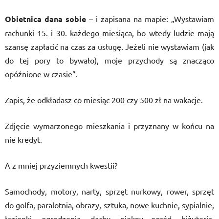
Obietnica dana sobie
– i zapisana na mapie: „Wystawiam
rachunki 15. i 30. każdego miesiąca, bo wtedy ludzie mają
szansę zapłacić na czas za usługę. Jeżeli nie wystawiam (jak
do tej pory to bywało), moje przychody są znacząco
opóźnione w czasie”.
Zapis, że odkładasz co miesiąc 200 czy 500 zł na wakacje.
Zdjęcie wymarzonego mieszkania i przyznany w końcu na
nie kredyt.
A z mniej przyziemnych kwestii?
Samochody, motory, narty, sprzęt nurkowy, rower, sprzęt
do golfa, paralotnia, obrazy, sztuka, nowe kuchnie, sypialnie,
łazienki, ogrodzenia, dachy, piękny ogród, biżuteria,