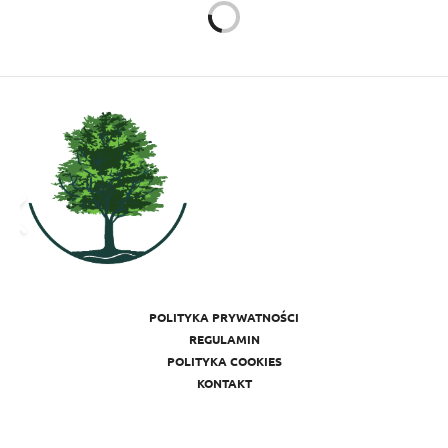
KARIERA
13 STYCZNIA 2017
Cztery rzeczy, które
musisz pokazać w czasie
rozmowy kwalifikacyjnej
Autor:
JOANNA SOBIESKA
Dla wielu z nas rozmowa kwalifikacyjna może okazać
się stresującym przeżyciem. Nic dziwnego, w końcu aby
pracodawca zaoferował nam pracę, musimy
zaprezentować się z jak najlepszej strony. W walce ze
stresem przydatne może okazać się dobre