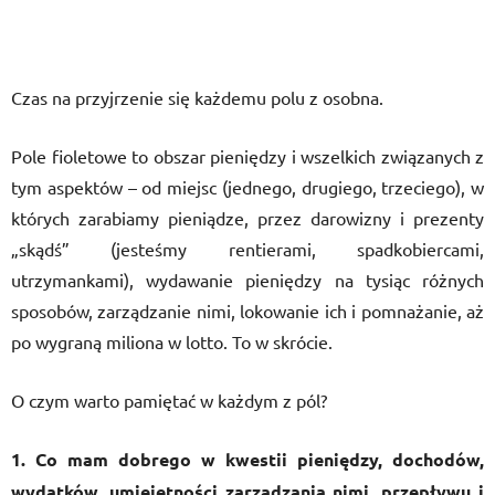
Czas na przyjrzenie się każdemu polu z osobna.
Pole fioletowe to obszar pieniędzy i wszelkich związanych z
tym aspektów – od miejsc (jednego, drugiego, trzeciego), w
których zarabiamy pieniądze, przez darowizny i prezenty
„skądś” (jesteśmy rentierami, spadkobiercami,
utrzymankami), wydawanie pieniędzy na tysiąc różnych
sposobów, zarządzanie nimi, lokowanie ich i pomnażanie, aż
po wygraną miliona w lotto. To w skrócie.
O czym warto pamiętać w każdym z pól?
1. Co mam dobrego w kwestii pieniędzy, dochodów,
wydatków, umiejętności zarządzania nimi, przepływu i