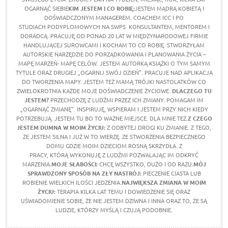
OGARNĄĆ SIEBIE
KIM JESTEM I CO ROBIĘ:
JESTEM MĄDRĄ KOBIETĄ I
DOŚWIADCZONYM MANAGEREM. COACHEM ICC I PO
STUDIACH PODYPLOMOWYCH NA SWPS. KONSULTANTEM, MENTOREM I
DORADCĄ. PRACUJĘ OD PONAD 20 LAT W MIĘDZYNARODOWEJ FIRMIE
HANDLUJĄCEJ SUROWCAMI I KOCHAM TO CO ROBIĘ. STWORZYŁAM
AUTORSKIE NARZĘDZIE DO PORZĄDKOWANIA I PLANOWANIA ŻYCIA –
MAPĘ MARZEŃ- MAPĘ CELÓW. JESTEM AUTORKĄ KSIĄŻKI O TYM SAMYM
TYTULE ORAZ DRUGIEJ „OGARNIJ SWÓJ DZIEŃ”. PRACUJE NAD APLIKACJA
DO TWORZENIA MAPY. JESTEM TEŻ MAMĄ TRÓJKI NASTOLATKÓW CO
ZWIELOKROTNIA KAŻDE MOJE DOŚWIADCZENIE ŻYCIOWE.
DLACZEGO TU
JESTEM?
PRZECHODZĘ Z LUDŹMI PRZEZ ICH ZMIANY. POMAGAM IM
„OGARNĄĆ ZMIANĘ”. INSPIRUJĘ, WSPIERAM I JESTEM PRZY NICH KIEDY
POTRZEBUJĄ. JESTEM TU BO TO WAŻNE MIEJSCE. DLA MNIE TEŻ.
Z CZEGO
JESTEM DUMNA W MOIM ŻYCIU
:
Z ODBYTEJ DROGI KU ZMIANIE. Z TEGO,
ŻE JESTEM SILNA I JUŻ W TO WIERZĘ. ZE STWORZENIA BEZPIECZNEGO
DOMU GDZIE MOIM DZIECIOM ROSNĄ SKRZYDŁA. Z
PRACY, KTÓRĄ WYKONUJĘ Z LUDŹMI POZWALAJĄC IM ODKRYĆ
MARZENIA.
MOJE SŁABOŚCI:
CHCĘ WSZYSTKO, DUŻO I OD RAZU.
MÓJ
SPRAWDZONY SPOSÓB NA ZŁY NASTRÓJ:
PIECZENIE CIASTA LUB
ROBIENIE WIELKICH ILOŚCI JEDZENIA.
NAJWIĘKSZA ZMIANA W MOIM
ŻYCIU:
TERAPIA KILKA LAT TEMU I DOWIEDZENIE SIĘ ORAZ
UŚWIADOMIENIE SOBIE, ŻE NIE JESTEM DZIWNA I INNA ORAZ TO, ŻE SĄ
LUDZIE, KTÓRZY MYŚLĄ I CZUJĄ PODOBNIE.