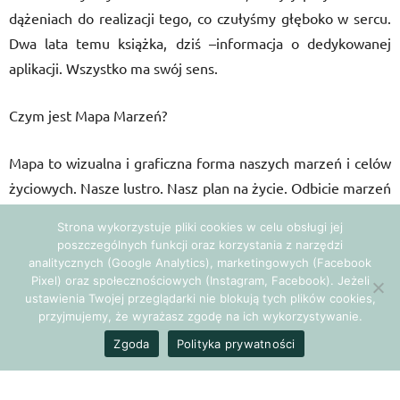
dążeniach do realizacji tego, co czułyśmy głęboko w sercu.
Dwa lata temu książka, dziś –informacja o dedykowanej
aplikacji. Wszystko ma swój sens.
Czym jest Mapa Marzeń?
Mapa to wizualna i graficzna forma naszych marzeń i celów
życiowych. Nasze lustro. Nasz plan na życie. Odbicie marzeń
i chceń. Pomysłów i zamierzeń. To przyznanie się przed
Strona wykorzystuje pliki cookies w celu obsługi jej
samym sobą do tego, co nasze, i do tego, czego pragniemy,
poszczególnych funkcji oraz korzystania z narzędzi
bez chowania się za krzak poziomki.
analitycznych (Google Analytics), marketingowych (Facebook
Pixel) oraz społecznościowych (Instagram, Facebook). Jeżeli
ustawienia Twojej przeglądarki nie blokują tych plików cookies,
Wykonanie mapy
przyjmujemy, że wyrażasz zgodę na ich wykorzystywanie.
Zgoda
Polityka prywatności
Proces tworzenia mapy jest najważniejszy – największe
moc
i siła pojawiają się w trakcie pracy nad mapą. To wtedy