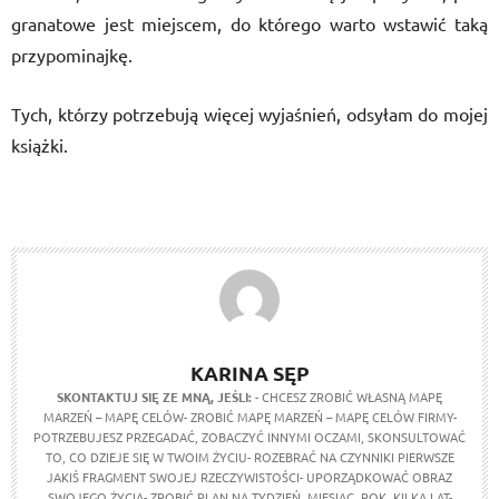
granatowe jest miejscem, do którego warto wstawić taką
przypominajkę.
Tych, którzy potrzebują więcej wyjaśnień, odsyłam do mojej
książki.
KARINA SĘP
SKONTAKTUJ SIĘ ZE MNĄ, JEŚLI:
- CHCESZ ZROBIĆ WŁASNĄ MAPĘ
MARZEŃ – MAPĘ CELÓW- ZROBIĆ MAPĘ MARZEŃ – MAPĘ CELÓW FIRMY-
POTRZEBUJESZ PRZEGADAĆ, ZOBACZYĆ INNYMI OCZAMI, SKONSULTOWAĆ
TO, CO DZIEJE SIĘ W TWOIM ŻYCIU- ROZEBRAĆ NA CZYNNIKI PIERWSZE
JAKIŚ FRAGMENT SWOJEJ RZECZYWISTOŚCI- UPORZĄDKOWAĆ OBRAZ
SWOJEGO ŻYCIA- ZROBIĆ PLAN NA TYDZIEŃ, MIESIĄC, ROK, KILKA LAT-