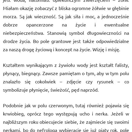
Miałam okazję zobaczyć z bliska ogromne żółwie w głębinie
morza. Są jak wieczność. Są jak siła i moc, a jednocześnie
dobrze opancerzone na życie i ewentualne
niebezpieczeństwa. Stanowią symbol długowieczności na
drodze życia. Bo pole grantowe jest także odpowiedzialne
za naszą drogę życiową i koncept na życie. Wizję i misję.
Kształtem wynikającym z żywiołu wody jest kształt falisty,
płynący, biegnący. Zawsze pamiętam o tym, aby w tym polu
znalazło się cokolwiek – zdjęcie czy rysunek – co
symbolizuje płynięcie, świeżość, pęd naprzód.
Podobnie jak w polu czerwonym, tutaj również pojawia się
krwiobieg, oprócz tego występują ucho i nerka. Jeżeli w
najbliższym roku obiecujecie siebie, że zajmiecie się swoimi
nerkami, bo do nefrologa wybieracie się już piaty rok, pole