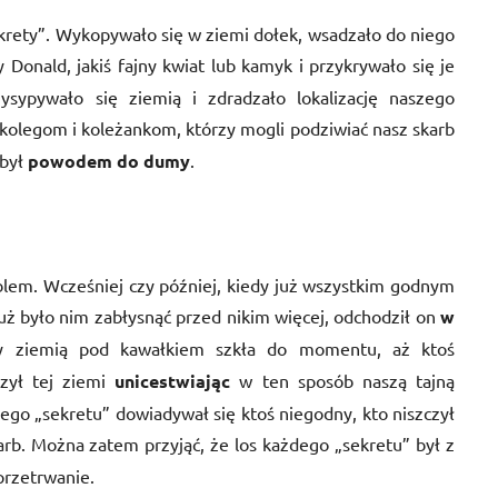
rety”. Wykopywało się w ziemi dołek, wsadzało do niego
y Donald, jakiś fajny kwiat lub kamyk i przykrywało się je
ysypywało się ziemią i zdradzało lokalizację naszego
kolegom i koleżankom, którzy mogli podziwiać nasz skarb
 był
powodem do dumy
.
oblem. Wcześniej czy później, kiedy już wszystkim godnym
już było nim zabłysnąć przed nikim więcej, odchodził on
w
ny ziemią pod kawałkiem szkła do momentu, aż ktoś
szył tej ziemi
unicestwiając
w ten sposób naszą tajną
zego „sekretu” dowiadywał się ktoś niegodny, kto niszczył
rb. Można zatem przyjąć, że los każdego „sekretu” był z
przetrwanie.