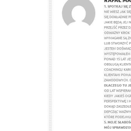
1. SPOTKAJ SIĘ 
NIE WIESZ JAK S
SIĘ DOKŁADNIE P
JAKIE BĘDĄ JEJ
PRZEJŚĆ PRZEZ 
ODWAŻNY KROK W
WYMAGANE SĄ ZM
LUB STWORZYĆ P
JESTEM DOŚWIA
WYSTĘPOWAŁEM T
PONAD 15 LAT J
OBSŁUGĄ KLIENTA
COACHINGU KARIE
KLIENTAMI POMA
ZAWODOWYCH. O 
DLACZEGO TU J
OD LAT WSPIERA
KIEDY JAKIEŚ OG
PERSPEKTYWĘ I 
DOKĄD ZASZEDŁE
DEPCZĄC WAŻNYCH
KTÓRE PODEJMUJ
5. MOJE SŁABOŚC
MÓJ SPRAWDZON