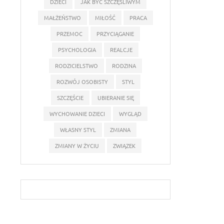
DZIECI
JAK BYĆ SZCZĘŚLIWYM
MAŁŻEŃSTWO
MIŁOŚĆ
PRACA
PRZEMOC
PRZYCIĄGANIE
PSYCHOLOGIA
REALCJE
RODZICIELSTWO
RODZINA
ROZWÓJ OSOBISTY
STYL
SZCZĘŚCIE
UBIERANIE SIĘ
WYCHOWANIE DZIECI
WYGLĄD
WŁASNY STYL
ZMIANA
ZMIANY W ŻYCIU
ZWIĄZEK