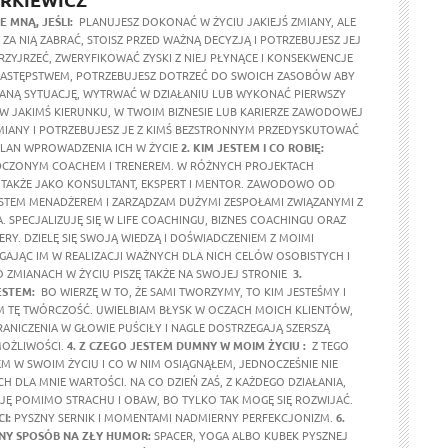
ZE MNĄ, JEŚLI:
PLANUJESZ DOKONAĆ W ŻYCIU JAKIEJŚ ZMIANY, ALE
IĘ ZA NIĄ ZABRAĆ, STOISZ PRZED WAŻNĄ DECYZJĄ I POTRZEBUJESZ JEJ
RZYJRZEĆ, ZWERYFIKOWAĆ ZYSKI Z NIEJ PŁYNĄCE I KONSEKWENCJE
 NASTĘPSTWEM, POTRZEBUJESZ DOTRZEĆ DO SWOICH ZASOBÓW ABY
DANĄ SYTUACJĘ, WYTRWAĆ W DZIAŁANIU LUB WYKONAĆ PIERWSZY
 JAKIMŚ KIERUNKU, W TWOIM BIZNESIE LUB KARIERZE ZAWODOWEJ
IANY I POTRZEBUJESZ JE Z KIMŚ BEZSTRONNYM PRZEDYSKUTOWAĆ
LAN WPROWADZENIA ICH W ŻYCIE
2. KIM JESTEM I CO ROBIĘ:
DCZONYM COACHEM I TRENEREM. W RÓŻNYCH PROJEKTACH
AKŻE JAKO KONSULTANT, EKSPERT I MENTOR. ZAWODOWO OD
ESTEM MENADŻEREM I ZARZĄDZAM DUŻYMI ZESPOŁAMI ZWIĄZANYMI Z
. SPECJALIZUJĘ SIĘ W LIFE COACHINGU, BIZNES COACHINGU ORAZ
RY. DZIELĘ SIĘ SWOJĄ WIEDZĄ I DOŚWIADCZENIEM Z MOIMI
GAJĄC IM W REALIZACJI WAŻNYCH DLA NICH CELÓW OSOBISTYCH I
ZMIANACH W ŻYCIU PISZĘ TAKŻE NA SWOJEJ STRONIE
3.
ESTEM:
BO WIERZĘ W TO, ŻE SAMI TWORZYMY, TO KIM JESTEŚMY I
M TĘ TWÓRCZOŚĆ. UWIELBIAM BŁYSK W OCZACH MOICH KLIENTÓW,
RANICZENIA W GŁOWIE PUŚCIŁY I NAGLE DOSTRZEGAJĄ SZERSZĄ
MOŻLIWOŚCI.
4. Z CZEGO JESTEM DUMNY W MOIM ŻYCIU :
Z TEGO
M W SWOIM ŻYCIU I CO W NIM OSIĄGNĄŁEM, JEDNOCZEŚNIE NIE
 DLA MNIE WARTOŚCI. NA CO DZIEŃ ZAŚ, Z KAŻDEGO DZIAŁANIA,
Ę POMIMO STRACHU I OBAW, BO TYLKO TAK MOGĘ SIĘ ROZWIJAĆ.
I:
PYSZNY SERNIK I MOMENTAMI NADMIERNY PERFEKCJONIZM.
6.
Y SPOSÓB NA ZŁY HUMOR:
SPACER, YOGA ALBO KUBEK PYSZNEJ