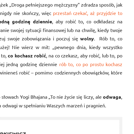
iążek „Droga pełniejszego mężczyzny” zdradza sposób, jak
 nigdy nie skończy, więc
przestań czekać, aż przyjdzie to
edną godzinę dziennie
, aby robić to, co odkładasz na
anie swojej sytuacji finansowej lub na chwilę, kiedy twoje
zuj swoje zobowiązania i poczuj się
wolny
. Rób to, co
łużej! Nie wierz w mit: „pewnego dnia, kiedy wszystko
 to,
co kochasz robić
, na co czekasz, aby robić, lub to, po
niej jedną godzinę dziennie
rób to, co po prostu kochasz
owinieneś robić – pomimo codziennych obowiązków, które
łowach Yogi Bhajana „To nie życie się liczy, ale
odwaga
,
 odwagi w spełnianiu Waszych marzeń i pragnień.
RKIEWICZ