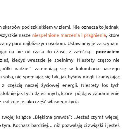
h skarbów pod szkiełkiem w ziemi. Nie oznacza to jednak,
wszystkie nasze
niespełnione marzenia i pragnienia
, które
dzamy paru najbliższym osobom. Ustawiamy je za szybami
ając na nie od czasu do czasu, z żałością i
poczuciem
ieś, kiedyś wreszcie je spełnimy. Niestety często nie
ółki nadziei” zamieniają się w kolumbaria naszego
 sobą, nie spełniając się tak, jak byśmy mogli i zamykając
z częścią naszej życiowej energii. Niestety los tych
odobnie jak tych dziecinnych, które pójdą w zapomnienie
realizuje je jako część własnego życia.
 swojej książce „Błękitna prawda”: „Jesteś czymś więcej,
 tym. Kochasz bardziej… niż pozwalają ci związki i jesteś