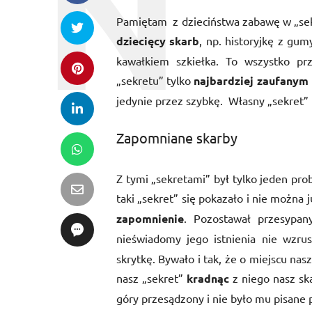
Pamiętam z dzieciństwa zabawę w „sek
dziecięcy skarb
, np. historyjkę z gum
kawałkiem szkiełka. To wszystko prz
„sekretu” tylko
najbardziej zaufanym
jedynie przez szybkę. Własny „sekret”
Zapomniane skarby
Z tymi „sekretami” był tylko jeden pr
taki „sekret” się pokazało i nie można 
zapomnienie
. Pozostawał przesypa
nieświadomy jego istnienia nie wzru
skrytkę. Bywało i tak, że o miejscu nas
nasz „sekret”
kradnąc
z niego nasz ska
góry przesądzony i nie było mu pisane 