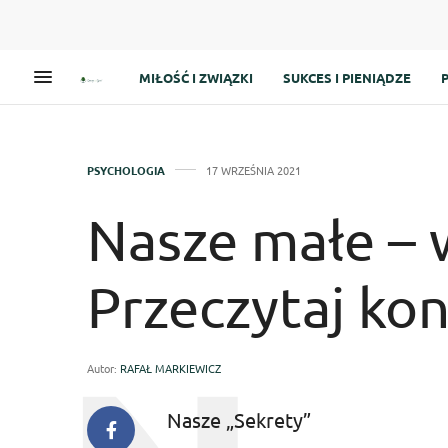
MIŁOŚĆ I ZWIĄZKI
SUKCES I PIENIĄDZE
PSYCHOLOGIA
17 WRZEŚNIA 2021
Nasze małe – w
Przeczytaj kon
Autor:
RAFAŁ MARKIEWICZ
Nasze „Sekrety”