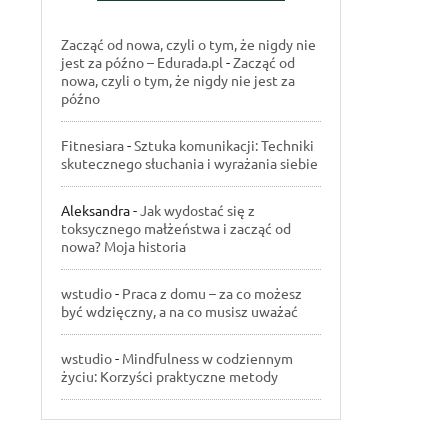
Zacząć od nowa, czyli o tym, że nigdy nie
jest za późno – Edurada.pl
-
Zacząć od
nowa, czyli o tym, że nigdy nie jest za
późno
Fitnesiara
-
Sztuka komunikacji: Techniki
skutecznego słuchania i wyrażania siebie
Aleksandra
-
Jak wydostać się z
toksycznego małżeństwa i zacząć od
nowa? Moja historia
wstudio
-
Praca z domu – za co możesz
być wdzięczny, a na co musisz uważać
wstudio
-
Mindfulness w codziennym
życiu: Korzyści praktyczne metody