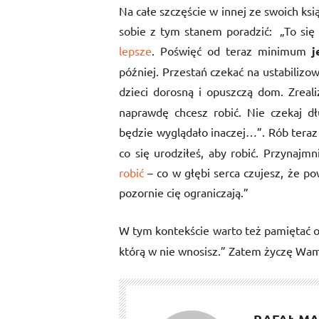
Na całe szczęście w innej ze swoich ks
sobie z tym stanem poradzić: „To się
lepsze
. Poświęć od teraz minimum
j
później. Przestań czekać na ustabilizow
dzieci dorosną i opuszczą dom. Zreali
naprawdę chcesz robić. Nie czekaj d
będzie wyglądało inaczej…”. Rób teraz
co się urodziłeś, aby robić. Przynajm
robić
– co w głębi serca czujesz, że p
pozornie cię ograniczają.”
W tym kontekście warto też pamiętać o s
którą w nie wnosisz.” Zatem życzę Wam
RAFAŁ MA