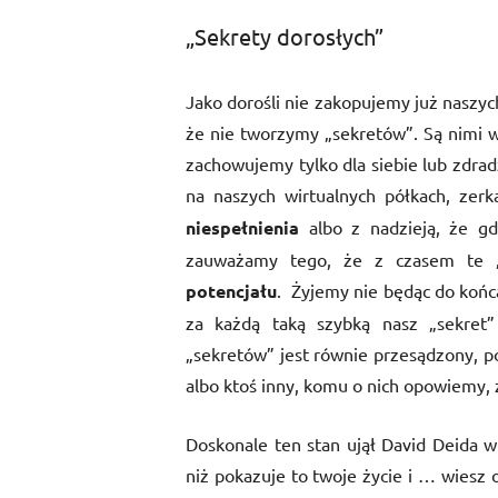
„Sekrety dorosłych”
Jako dorośli nie zakopujemy już naszyc
że nie tworzymy „sekretów”. Są nimi 
zachowujemy tylko dla siebie lub zdra
na naszych wirtualnych półkach, zerk
niespełnienia
albo z nadzieją, że gdz
zauważamy tego, że z czasem te „p
potencjału
. Żyjemy nie będąc do końca
za każdą taką szybką nasz „sekret” 
„sekretów” jest równie przesądzony, p
albo ktoś inny, komu o nich opowiemy, z
Doskonale ten stan ujął David Deida w
niż pokazuje to twoje życie i … wiesz o