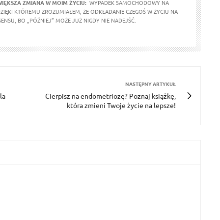
WIĘKSZA ZMIANA W MOIM ŻYCIU:
WYPADEK SAMOCHODOWY NA
DZIĘKI KTÓREMU ZROZUMIAŁEM, ŻE ODKŁADANIE CZEGOŚ W ŻYCIU NA
SENSU, BO „PÓŹNIEJ” MOŻE JUŻ NIGDY NIE NADEJŚĆ.
NASTĘPNY ARTYKUŁ
la
Cierpisz na endometriozę? Poznaj książkę,
która zmieni Twoje życie na lepsze!