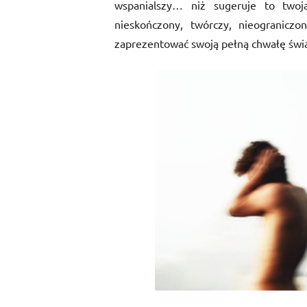
wspanialszy… niż sugeruje to twoja
nieskończony, twórczy, nieogranicz
zaprezentować swoją pełną chwałę świa