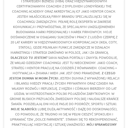
I STRATEGIEM BIZNESU (MBA) ORAZ MIĘDZYNARODOWYM
CERTYFIKOWANYM COACHEM Z DYPLOMEM LONDYŃSKIEJ THE
COACHING ACADEMY ORAZ AKREDYTACJĄ ICF JAKO MENTOR COACH.
JESTEM WŁAŚCICIELKĄ FIRMY BRANDU SPECJALIZUJĄCEJ SIĘ W
COACHINGU ZARZĄDCZYM. PEŁNIĘ ROLĘ EKSPERTA W ZAKRESIE
KOMUNIKACJI I PRZYWÓDZTWA, ZE SPECJALNYM UWZGLĘDNIENIEM
BUDOWANIA MARKI PERSONALNEJ I MAREK FIRMOWYCH. MOJE
DOŚWIADCZENIE W OSIĄGANIU SUKCESÓW I PRACY Z LUDŹMI CZERPIĘ Z
20 LAT KARIERY W MIĘDZYNARODOWYCH KORPORACJACH (IKEA, COTY,
STATOIL), GDZIE PEŁNIŁAM FUNKCJE ZARZĄDCZE W DZIAŁACH
MARKETINGU I STRATEGII ZARÓWNO W POLSCE, JAK I ZA GRANICĄ.
DLACZEGO TU JESTEM?
SAMA NAZWA PORTALU I ZAMYSŁ POWODUJE,
ŻE WKŁAD DZIEDZINY COACHINGU JEST TU NIEOCENIONY. JAKO COACH,
STRATEG I MENTOR PRACUJĘ NA CODZIEŃ Z RÓWNANIEM: COACHING +
MOTYWACJA = ZMIANA I WIEM JAK JEST ONO PRAWDZIWE.
Z CZEGO
JESTEM DUMNA W MOIM ŻYCIU:
JESTEM DUMNA Z WYWAŻONEJ RELACJI
I BILANSU MIEDZY PRACĄ I ŻYCIEM PRYWATNYM ORAZ CZASEM NA
WŁASNY ROZWÓJ I REFLEKSJĘ. Z MĘŻEM I CÓRKAMI BIERZEMY OD LAT
UDZIAŁ W MISTRZOSTWACH POLSKI POJAZDÓW ZABYTKOWYCH. W
GRONIE BLISKICH PRZYJACIÓŁ ZWIEDZAMY POLSKĘ I NAJDALSZE KRAŃCE
ŚWIATA. PODZIELAJĄ ONI MOJE PASJE DO PODRÓŻY, SPORTU I SZTUKI.
MOJE SŁABOŚCI:
LUBIĘ DUŻĄ AKTYWNOŚĆ I DĄŻĘ DO DOSKONAŁOŚCI,
CO POWODUJE, ŻE TRUDNO MI SIĘ W PEŁNI CIESZYĆ SPOKOJEM I
UPRAWIAĆ TZW „DOLCE FARNIENTE”. STARAM SIĘ TO REKOMPENSOWAĆ,
PRAKTYKUJĄC MEDYTACJĘ I SZTUKĘ UWAŻNOŚCI.
MÓJ SPRAWDZONY