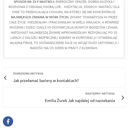
SPOSÓB NA ZŁY NASTRÓJ:
ENERGICZNY SPACER, DOBRA MUZYKA I
ROZMOWA Z CIEKAWĄ OSOBĄ LUB... MEDYTACJA, ODDECH. NASTRÓJ DLA
MNIE TO PRZEMIJAJĄCA CHMURA, NA KTÓREJ SIĘ NIE KONCENTRUJĘ.
NAJWIĘKSZA ZMIANA W MOIM ŻYCIU:
ZMIANY TOWARZYSZĄ MI PRZEZ
CAŁE ŻYCIE. MIESZKAŁAM I PRACOWAŁAM W WIELU KRAJACH, A RÓWNIEŻ
RODZINA I DZIECI CIAGLE MI DOSTARCZAJĄ NOWYCH BODŻCÓW I ZMIAN.
NATOMIAST NAJWIĘKSZĄ ZMIANĘ WPROWADZIŁAM REZYGNUJĄC PO 20
LATACH Z DALSZEJ BEZPIECZNEJ KARIERY W KORPORACJI I OTWIERAJĄC
WŁASNĄ FIRMĘ. TO DOŚWIADCZENIE DAJE MI WCIĄŻ DUŻO SATYSFAKCJI I
RADOŚCI NA CO DZIEŃ W PRACY Z KLIENTAMI.
POPRZEDNI ARTYKUŁ
Jak przełamać bariery w kontaktach?
NASTĘPNY ARTYKUŁ
Emilia Żurek Jak najdalej od narzekania