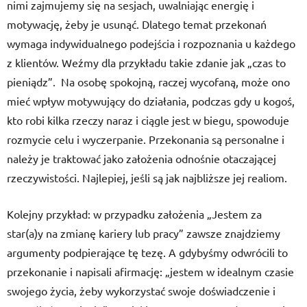
nimi zajmujemy się na sesjach, uwalniając energię i
motywację, żeby je usunąć. Dlatego temat przekonań
wymaga indywidualnego podejścia i rozpoznania u każdego
z klientów. Weźmy dla przykładu takie zdanie jak „czas to
pieniądz”. Na osobę spokojną, raczej wycofaną, może ono
mieć wpływ motywujący do działania, podczas gdy u kogoś,
kto robi kilka rzeczy naraz i ciągle jest w biegu, spowoduje
rozmycie celu i wyczerpanie. Przekonania są personalne i
należy je traktować jako założenia odnośnie otaczającej
rzeczywistości. Najlepiej, jeśli są jak najbliższe jej realiom.
Kolejny przykład: w przypadku założenia „Jestem za
star(a)y na zmianę kariery lub pracy” zawsze znajdziemy
argumenty podpierające tę tezę. A gdybyśmy odwrócili to
przekonanie i napisali afirmację: „jestem w idealnym czasie
swojego życia, żeby wykorzystać swoje doświadczenie i