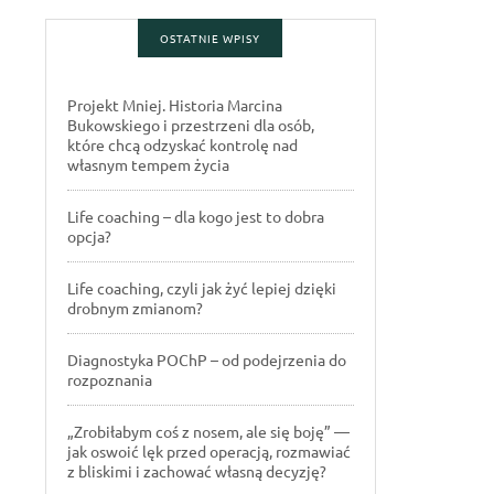
OSTATNIE WPISY
Projekt Mniej. Historia Marcina
Bukowskiego i przestrzeni dla osób,
które chcą odzyskać kontrolę nad
własnym tempem życia
Life coaching – dla kogo jest to dobra
opcja?
Life coaching, czyli jak żyć lepiej dzięki
drobnym zmianom?
Diagnostyka POChP – od podejrzenia do
rozpoznania
„Zrobiłabym coś z nosem, ale się boję” —
jak oswoić lęk przed operacją, rozmawiać
z bliskimi i zachować własną decyzję?