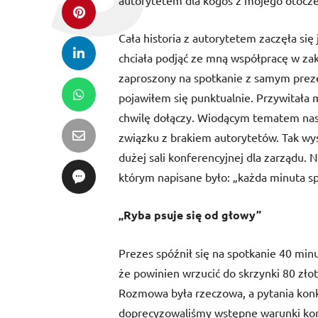
autorytetem dla kogoś z mojego otocze
Cała historia z autorytetem zaczęła się
chciała podjąć ze mną współpracę w zak
zaproszony na spotkanie z samym preze
pojawiłem się punktualnie. Przywitała 
chwilę dołączy. Wiodącym tematem na
związku z brakiem autorytetów. Tak wys
dużej sali konferencyjnej dla zarządu. 
którym napisane było: „każda minuta sp
„Ryba psuje się od głowy”
Prezes spóźnił się na spotkanie 40 minu
że powinien wrzucić do skrzynki 80 zł
Rozmowa była rzeczowa, a pytania kon
doprecyzowaliśmy wstępne warunki kontr