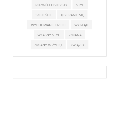
ROZWÓJ OSOBISTY
STYL
SZCZĘŚCIE
UBIERANIE SIĘ
WYCHOWANIE DZIECI
WYGLĄD
WŁASNY STYL
ZMIANA
ZMIANY W ŻYCIU
ZWIĄZEK