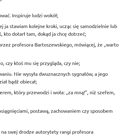
ować. Inspiruje ludzi wokół;
rej ja stawiam kolejne kroki, ucząc się samodzielnie lub
, kto dotarł tam, dokąd ja chcę dotrzeć;
przez profesora Bartoszewskiego, mówiącej, że „warto
, czy ktoś mu się przygląda, czy nie;
owaniu. Nie wysyła dwuznacznych sygnałów, a jego
iał bądź obiecał;
liderem, który przewodzi i woła: „za mną!”, niż szefem,
 osiągnięciami, postawą, zachowaniem czy sposobem
ć na swej drodze autorytety rangi profesora