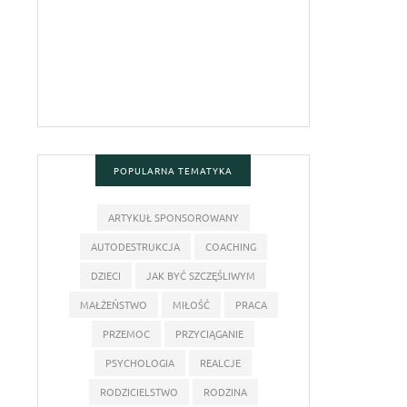
POPULARNA TEMATYKA
ARTYKUŁ SPONSOROWANY
AUTODESTRUKCJA
COACHING
DZIECI
JAK BYĆ SZCZĘŚLIWYM
MAŁŻEŃSTWO
MIŁOŚĆ
PRACA
PRZEMOC
PRZYCIĄGANIE
PSYCHOLOGIA
REALCJE
RODZICIELSTWO
RODZINA