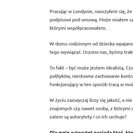
Pracując w Londynie, nauczyłem się, ż
podpisowi pod umową. Może miałem sz
którymi współpracowałem.
W domu rodzinnym od dziecka wpajano mi
tego wywiązać. Uczono nas, byśmy trakto
To fakt – być może jestem idealistą. C
polityków, niesłowne zachowanie kontr
funkcjonujący w ten sposób tracą w moi
W życiu zazwyczaj liczy się jakość, a nie 
znajomych czy nawet osoby, z którymi w
zatem są autorytety i co ich cechuje?
Dla mnie autorytet posiada ktoś, kto