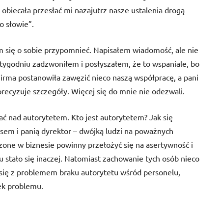
 obiecała przesłać mi nazajutrz nasze ustalenia drogą
o słowie”.
m się o sobie przypomnieć. Napisałem wiadomość, ale nie
ygodniu zadzwoniłem i posłyszałem, że to wspaniale, bo
irma postanowiła zawęzić nieco naszą współpracę, a pani
precyzuje szczegóły. Więcej się do mnie nie odezwali.
ać nad autorytetem. Kto jest autorytetem? Jak się
em i panią dyrektor – dwójką ludzi na poważnych
zone w biznesie powinny przełożyć się na asertywność i
 stało się inaczej. Natomiast zachowanie tych osób nieco
 się z problemem braku autorytetu wśród personelu,
ek problemu.