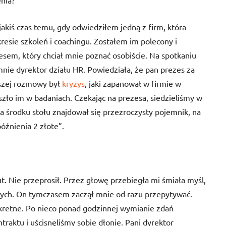
nia?
 jakiś czas temu, gdy odwiedziłem jedną z firm, która
resie szkoleń i coachingu. Zostałem im polecony i
sem, który chciał mnie poznać osobiście. Na spotkaniu
mnie dyrektor działu HR. Powiedziała, że pan prezes za
szej rozmowy był
kryzys
, jaki zapanował w firmie w
zło im w badaniach. Czekając na prezesa, siedzieliśmy w
Na środku stołu znajdował się przezroczysty pojemnik, na
óźnienia 2 złote”.
t. Nie przeprosił. Przez głowę przebiegła mi śmiała myśl,
otych. On tymczasem zaczął mnie od razu przepytywać.
kretne. Po nieco ponad godzinnej wymianie zdań
aktu i uścisnęliśmy sobie dłonie. Pani dyrektor