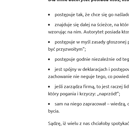
postępuje tak, że chce się go naślad
znajduje się dalej na ścieżce, na któ
wzorując na nim. Autorytet posiada ktoś
postępuje w myśl zasady głoszonej 
być przyzwoitym”;
postępuje godnie niezależnie od tego
jest spójny w deklaracjach i postęp
zachowanie nie neguje tego, co powiedz
jeśli zarządza firmą, to jest raczej 
który pogania i krzyczy: „naprzód!”;
sam na niego zapracował – wiedzą,
bycia.
Sądzę, iż wielu z nas chciałoby spotyka