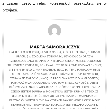
z czasem część z relacji koleżeńskich przekształci się w
przyjaźń.
MARTA SAMORAJCZYK
KIM JESTEM I CO ROBIĘ:
JESTEM OSOBĄ, KTÓRA LUBI PRACĘ Z LUDŹMI.
PRACUJĘ W SZKOLE NA STANOWISKU PSYCHOLOGA ORAZ W
PRZEDSZKOLU JAKO TERAPEUTA INTEGRACJI SENSORYCZNEJ.
DLACZEGO
TU JESTEM?
JESTEM TU, PONIEWAŻ JEST TO DLA MNIE WYZWANIE – CHCĘ
SIĘ Z NIM ZMIERZYĆ. MAM NADZIEJĘ, ŻE DZIĘKI TEMU PORTALOWI BĘDĘ
POTRAFIŁA PATRZEĆ NA ŚWIAT Z WIELU RÓŻNYCH PERSPEKTYW. BĘDĘ
STARAŁA SIĘ ZWRÓCIĆ UWAGĘ NA PROBLEMY WAŻNE DLA MŁODZIEŻY,
POMAGAĆ W ZNAJDOWANIU SPOSOBÓW, MIEJSC CZY OSÓB, DZIĘKI
KTÓRYM ŻYCIE NASTOLATKA BĘDZIE CHOĆBY ODROBINĘ ŁATWIEJSZE.
Z
CZEGO JESTEM DUMNA W MOIM ŻYCIU:
JESTEM DUMNA Z TEGO, ŻE
JESTEM KIM JESTEM, ŻE MAM OD LAT TYCH SAMYCH WSPANIAŁYCH
PRZYJACIÓŁ WOKÓŁ SIEBIE, NA KTÓRYCH ZAWSZE MOGĘ LICZYĆ.
MOJE
SŁABOŚCI:
MOJĄ NAJWIĘKSZĄ SŁABOŚCIĄ JEST NIEZDECYDOWANIE,
TRUDNOŚCI Z PODEJMOWANIEM DECYZJI, A POZA TYM KAWA.
MÓJ