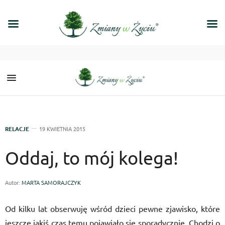
RELACJE
19 KWIETNIA 2015
Oddaj, to mój kolega!
Autor:
MARTA SAMORAJCZYK
Od kilku lat obserwuję wśród dzieci pewne zjawisko, które
jeszcze jakiś czas temu pojawiało się sporadycznie. Chodzi o