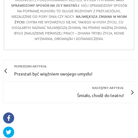
SPRAWDZONY SPOSÓB NA ZŁY NASTRÓJ
: MÓJ SPRAWDZONY SPOSÓB
NA POPRAWĘ HUMORU TO DŁUGIE ROZMOWY Z PRZYJACIÓŁMI,
NIEZALEŻNIE OD PORY DNIA CZY NOCY.
NAJWIĘKSZA ZMIANA W MOIM
ŻYCIU:
CHYBA NIE WYDARZYŁO SIĘ NIC TAKIEGO W MOIM ŻYCIU, CO
MOGŁABYM NAZWAĆ NAJWIĘKSZĄ ZMIANĄ. NA PEWNO WAŻNĄ ZMIANĄ
BYŁO ZNALEZIENIE PIERWSZEJ PRACY – ZMIANA TRYBU ŻYCIA, NOWE
WYZWANIA, OBOWIĄZKI I DOŚWIADCZENIA.
POPRZEDNI ARTYKUŁ
Przestań być więźniem swojego umysłu!
NASTĘPNY ARTYKUŁ
Śmiało, chodź do teatru!