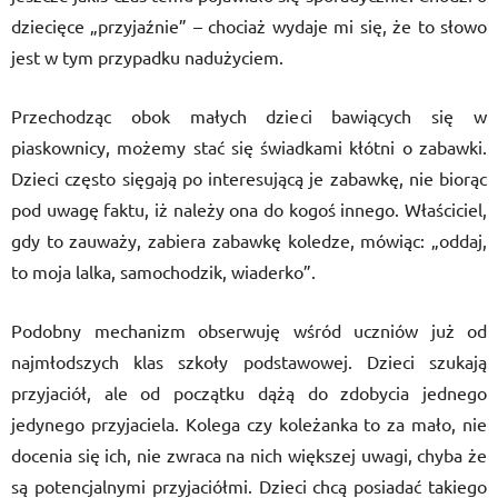
dziecięce „przyjaźnie” – chociaż wydaje mi się, że to słowo
jest w tym przypadku nadużyciem.
Przechodząc obok małych dzieci bawiących się w
piaskownicy, możemy stać się świadkami kłótni o zabawki.
Dzieci często sięgają po interesującą je zabawkę, nie biorąc
pod uwagę faktu, iż należy ona do kogoś innego. Właściciel,
gdy to zauważy, zabiera zabawkę koledze, mówiąc: „oddaj,
to moja lalka, samochodzik, wiaderko”.
Podobny mechanizm obserwuję wśród uczniów już od
najmłodszych klas szkoły podstawowej. Dzieci szukają
przyjaciół, ale od początku dążą do zdobycia jednego
jedynego przyjaciela. Kolega czy koleżanka to za mało, nie
docenia się ich, nie zwraca na nich większej uwagi, chyba że
są potencjalnymi przyjaciółmi. Dzieci chcą posiadać takiego