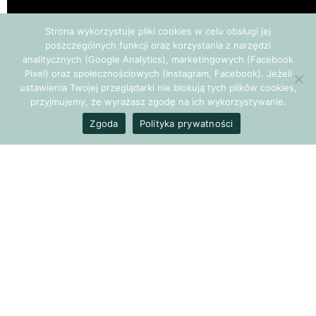
Strona wykorzystuje pliki cookies w celu obsługi jej
poszczególnych funkcji oraz korzystania z narzędzi
analitycznych (Google Analytics), marketingowych (Facebook
Pixel) oraz społecznościowych (Instagram, Facebook). Jeżeli
ustawienia Twojej przeglądarki nie blokują tych plików cookies,
przyjmujemy, że wyrażasz zgodę na ich wykorzystywanie.
Zgoda
Polityka prywatności
Uwolnij swój umysł, pozwól mu odpocząć i przestań być
więźniem własnych myśli! Posłuchaj inspirującego wykładu
Alanu Wattsa.
POPRZEDNI ARTYKUŁ
Pozwólmy innym popełniać błędy