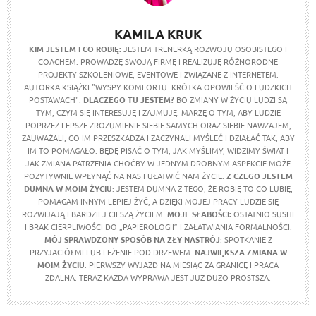
KAMILA KRUK
KIM JESTEM I CO ROBIĘ:
JESTEM TRENERKĄ ROZWOJU OSOBISTEGO I
COACHEM. PROWADZĘ SWOJĄ FIRMĘ I REALIZUJĘ RÓŻNORODNE
PROJEKTY SZKOLENIOWE, EVENTOWE I ZWIĄZANE Z INTERNETEM.
AUTORKA KSIĄŻKI "WYSPY KOMFORTU. KRÓTKA OPOWIEŚĆ O LUDZKICH
POSTAWACH".
DLACZEGO TU JESTEM?
BO ZMIANY W ŻYCIU LUDZI SĄ
TYM, CZYM SIĘ INTERESUJĘ I ZAJMUJĘ. MARZĘ O TYM, ABY LUDZIE
POPRZEZ LEPSZE ZROZUMIENIE SIEBIE SAMYCH ORAZ SIEBIE NAWZAJEM,
ZAUWAŻALI, CO IM PRZESZKADZA I ZACZYNALI MYŚLEĆ I DZIAŁAĆ TAK, ABY
IM TO POMAGAŁO. BĘDĘ PISAĆ O TYM, JAK MYŚLIMY, WIDZIMY ŚWIAT I
JAK ZMIANA PATRZENIA CHOĆBY W JEDNYM DROBNYM ASPEKCIE MOŻE
POZYTYWNIE WPŁYNĄĆ NA NAS I UŁATWIĆ NAM ŻYCIE.
Z CZEGO JESTEM
DUMNA W MOIM ŻYCIU
: JESTEM DUMNA Z TEGO, ŻE ROBIĘ TO CO LUBIĘ,
POMAGAM INNYM LEPIEJ ŻYĆ, A DZIĘKI MOJEJ PRACY LUDZIE SIĘ
ROZWIJAJĄ I BARDZIEJ CIESZĄ ŻYCIEM.
MOJE SŁABOŚCI:
OSTATNIO SUSHI
I BRAK CIERPLIWOŚCI DO „PAPIEROLOGII” I ZAŁATWIANIA FORMALNOŚCI.
MÓJ SPRAWDZONY SPOSÓB NA ZŁY NASTRÓJ
: SPOTKANIE Z
PRZYJACIÓŁMI LUB LEŻENIE POD DRZEWEM.
NAJWIĘKSZA ZMIANA W
MOIM ŻYCIU
: PIERWSZY WYJAZD NA MIESIĄC ZA GRANICĘ I PRACA
ZDALNA. TERAZ KAŻDA WYPRAWA JEST JUŻ DUŻO PROSTSZA.