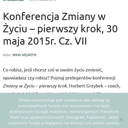
Konferencja Zmiany w
Życiu – pierwszy krok, 30
maja 2015r. Cz. VII
Autor:
ANNA WĘGRZYN
Co robisz, jesli chcesz coś w swoim życiu zmienić,
opowiadasz czy robisz? Poznaj prelegentów konferencji
Zmiany w Życiu – pierwszy krok
. Norbert Grzybek – coach,
współwłaściciel firmy Mogę Móc i Katarzyna Miller –
Strona wykorzystuje pliki cookies w celu obsługi jej
psycholożka, psychoterapeutka autorka wielu książek np.
poszczególnych funkcji oraz korzystania z narzędzi
„Być kobietą i wreszcie zwariować”
analitycznych (Google Analytics), marketingowych (Facebook
Pixel) oraz społecznościowych (Instagram, Facebook). Jeżeli
ustawienia Twojej przeglądarki nie blokują tych plików cookies,