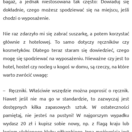
bagaż, a jednak niestosowana tak często: Dowiaduj się
dokładnie, czego możesz spodziewać się na miejscu, jeśli
chodzi o wyposażenie.
Nie raz zdarzyło mi się zabrać suszarkę, a potem korzystać
głównie z hotelowej. To samo dotyczy ręczników czy
kosmetyków. Dlatego teraz staram się dowiedzieć, czego
mogę się spodziewać na wyposażeniu. Nieważne czy jest to
hotel, hostel czy nocleg u kogoś w domu, są rzeczy, na które
warto zwrócić uwagę:
– Ręczniki. Właściwie wszędzie można poprosić o ręcznik.
Nawet jeśil nie ma go w standardzie, to zazwyczaj jest
dostępnych kilka zapasowych sztuk. W ostateczności
pamiętaj, nie jesteś na pustyni! W najgorszym wypadku
wydasz 20 zł i kupisz sobie nowy, np. z flagą kraju lub
logiem ulubionego klubu piłkarskiego. Inną możiwością jest