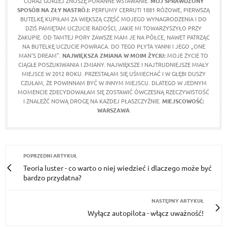
CORAZ GORZEJ ZNOSZĘ PORANNE WSTAWANIE.
MÓJ SPRAWDZONY
SPOSÓB NA ZŁY NASTRÓJ:
PERFUMY CERRUTI 1881 RÓŻOWE, PIERWSZĄ
BUTELKĘ KUPIŁAM ZA WIĘKSZĄ CZĘŚĆ MOJEGO WYNAGRODZENIA I DO
DZIŚ PAMIĘTAM UCZUCIE RADOŚCI, JAKIE MI TOWARZYSZYŁO PRZY
ZAKUPIE. OD TAMTEJ PORY ZAWSZE MAM JE NA PÓŁCE, NAWET PATRZĄC
NA BUTELKĘ UCZUCIE POWRACA. DO TEGO PŁYTA YANNI I JEGO „ONE
MAN'S DREAM”.
NAJWIĘKSZA ZMIANA W MOIM ŻYCIU:
MOJE ŻYCIE TO
CIĄGŁE POSZUKIWANIA I ZMIANY. NAJWIĘKSZE I NAJTRUDNIEJSZE MIAŁY
MIEJSCE W 2012 ROKU. PRZESTAŁAM SIĘ UŚMIECHAĆ I W GŁĘBI DUSZY
CZUŁAM, ŻE POWINNAM BYĆ W INNYM MIEJSCU. DLATEGO W JEDNYM
MOMENCIE ZDECYDOWAŁAM SIĘ ZOSTAWIĆ ÓWCZESNĄ RZECZYWISTOŚĆ
I ZNALEŹĆ NOWĄ DROGĘ NA KAŻDEJ PŁASZCZYŹNIE.
MIEJSCOWOŚĆ:
WARSZAWA
POPRZEDNI ARTYKUŁ
Teoria luster - co warto o niej wiedzieć i dlaczego może być
bardzo przydatna?
NASTĘPNY ARTYKUŁ
Wyłącz autopilota - włącz uważność!