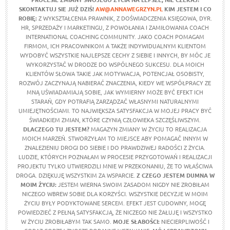
SKONTAKTUJ SIE JUŻ DZIŚ!
AW@ANNAWEGRZYN.PL
KIM JESTEM I CO
ROBIĘ:
Z WYKSZTAŁCENIA PRAWNIK, Z DOŚWIADCZENIA KSIĘGOWA, DYR.
HR, SPRZEDAŻY I MARKETINGU, Z POWOŁANIA I ZAMIŁOWANIA COACH
INTERNATIONAL COACHING COMMUNITY. JAKO COACH POMAGAM
FIRMOM, ICH PRACOWNIKOM A TAKŻE INDYWIDUALNYM KLIENTOM
WYDOBYĆ WSZYSTKIE NAJLEPSZE CECHY Z SIEBIE I INNYCH, BY MÓC JE
WYKORZYSTAĆ W DRODZE DO WSPÓLNEGO SUKCESU. DLA MOICH
KLIENTÓW SŁOWA TAKIE JAK MOTYWACJA, POTENCJAŁ OSOBISTY,
ROZWÓJ ZACZYNAJĄ NABIERAĆ ZNACZENIA, KIEDY WE WSPÓŁPRACY ZE
MNĄ UŚWIADAMIAJĄ SOBIE, JAK WYMIERNY MOŻE BYĆ EFEKT ICH
STARAŃ, GDY POTRAFIĄ ZARZĄDZAĆ WŁASNYMI NATURALNYMI
UMIEJĘTNOŚCIAMI. TO NAJWIĘKSZA SATYSFAKCJA W MOJEJ PRACY BYĆ
ŚWIADKIEM ZMIAN, KTÓRE CZYNIĄ CZŁOWIEKA SZCZĘŚLIWSZYM.
DLACZEGO TU JESTEM?
MAGAZYN ZMIANY W ŻYCIU TO REALIZACJA
MOICH MARZEŃ. STWORZYŁAM TO MIEJSCE ABY POMAGAĆ INNYM W
ZNALEZIENIU DROGI DO SIEBIE I DO PRAWDZIWEJ RADOŚCI Z ŻYCIA.
LUDZIE, KTÓRYCH POZNAŁAM W PROCESIE PRZYGOTOWAŃ I REALIZACJI
PROJEKTU TYLKO UTWIERDZILI MNIE W PRZEKONANIU, ŻE TO WŁAŚCIWA
DROGA. DZIĘKUJĘ WSZYSTKIM ZA WSPARCIE.
Z CZEGO JESTEM DUMNA W
MOIM ŻYCIU
:
JESTEM WIERNA SWOIM ZASADOM NIGDY NIE ZROBIŁAM
NICZEGO WBREW SOBIE DLA KORZYŚCI. WSZYSTKIE DECYZJE W MOIM
ŻYCIU BYŁY PODYKTOWANE SERCEM. EFEKT JEST CUDOWNY, MOGĘ
POWIEDZIEĆ Z PEŁNĄ SATYSFAKCJĄ, ŻE NICZEGO NIE ŻAŁUJĘ I WSZYSTKO
W ŻYCIU ZROBIŁABYM TAK SAMO.
MOJE SŁABOŚCI:
NIECIERPLIWOŚĆ I