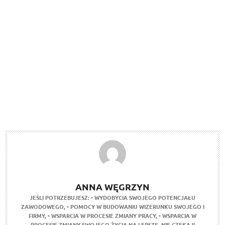
ANNA WĘGRZYN
JEŚLI POTRZEBUJESZ:
- WYDOBYCIA SWOJEGO POTENCJAŁU
ZAWODOWEGO,
- POMOCY W BUDOWANIU WIZERUNKU SWOJEGO I
FIRMY,
- WSPARCIA W PROCESIE ZMIANY PRACY,
- WSPARCIA W
PROCESIE ZMIANY SWOJEGO ŻYCIA NA LEPSZE,
NIE CZEKAJ!