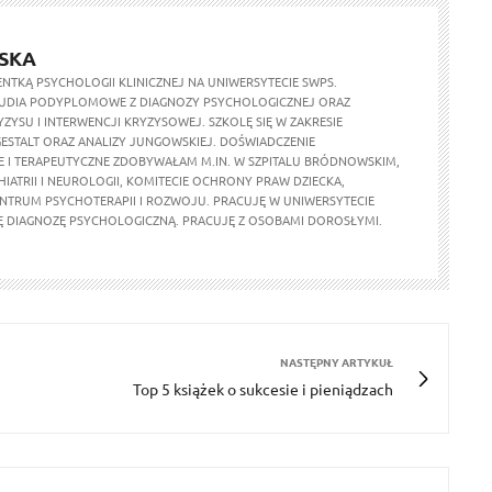
LSKA
NTKĄ PSYCHOLOGII KLINICZNEJ NA UNIWERSYTECIE SWPS.
UDIA PODYPLOMOWE Z DIAGNOZY PSYCHOLOGICZNEJ ORAZ
ZYSU I INTERWENCJI KRYZYSOWEJ. SZKOLĘ SIĘ W ZAKRESIE
GESTALT ORAZ ANALIZY JUNGOWSKIEJ. DOŚWIADCZENIE
 I TERAPEUTYCZNE ZDOBYWAŁAM M.IN. W SZPITALU BRÓDNOWSKIM,
HIATRII I NEUROLOGII, KOMITECIE OCHRONY PRAW DZIECKA,
NTRUM PSYCHOTERAPII I ROZWOJU. PRACUJĘ W UNIWERSYTECIE
 DIAGNOZĘ PSYCHOLOGICZNĄ. PRACUJĘ Z OSOBAMI DOROSŁYMI.
NASTĘPNY ARTYKUŁ
Top 5 książek o sukcesie i pieniądzach