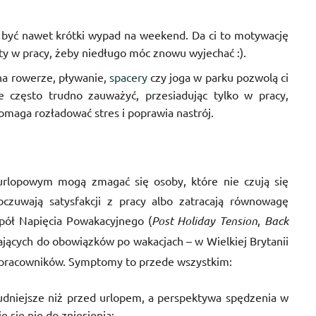
być nawet krótki wypad na weekend. Da ci to motywację
y w pracy, żeby niedługo móc znowu wyjechać :).
a rowerze, pływanie,
spacery
czy joga w parku pozwolą ci
re często trudno zauważyć, przesiadując tylko w pracy,
maga rozładować stres i poprawia nastrój.
rlopowym mogą zmagać się osoby, które nie czują się
zuwają satysfakcji z pracy albo zatracają równowagę
pół Napięcia Powakacyjnego (
Post Holiday Tension
,
Back
ających do obowiązków po wakacjach – w Wielkiej Brytanii
 pracowników. Symptomy to przede wszystkim:
trudniejsze niż przed urlopem, a perspektywa spędzenia w
e się nie do zniesienia;