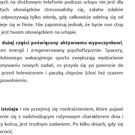
ych na służbowym telefonie podczas urlopu nie jest dla
tych obowiązków stresowałoby cię, załatw zdalnie
 odpoczywają tylko wtedy, gdy całkowicie odetną się od
ieje się w fimie. Nie zapominaj jednak, że bycie non stop
jest twoim obowiązkiem na urlopie.
 w dużej części poświęcony aktywnemu wypoczynkowi
,
n energii i zregenerowany psychofizycznie. Spacery,
lubionego wakacyjnego sportu zwiększają wydzielanie
ykonywaniu nowych zadań, co przyda się po powrocie do
 przed telewizorem i paczką chipsów (choć też czasem
 spowolnieniu.
istnieje
i nie przejmuj się rozdrażnieniem, które pojawi
enie się z nadchodzącym rutynowym charakterem dnia i
y końca, jest trudnym zadaniem. Po kilku dniach, gdy się
wrócić.