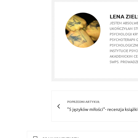
LENA ZIE
JESTEM ABSOLWE
UKOŃCZYŁAM ST
PSYCHOLOGII KRY
PSYCHOTERAPII 
PSYCHOLOGICZNE
INSTYTUCIE PSYC
AKADEMICKIM CE
SWPS. PROWADZĘ
POPRZEDNI ARTYKUŁ
"5 języków miłości"- recenzja książki