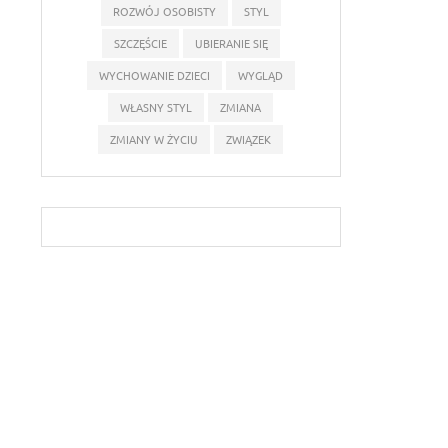
ROZWÓJ OSOBISTY
STYL
SZCZĘŚCIE
UBIERANIE SIĘ
WYCHOWANIE DZIECI
WYGLĄD
WŁASNY STYL
ZMIANA
ZMIANY W ŻYCIU
ZWIĄZEK