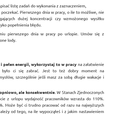
 spisać listę zadań do wykonania z zaznaczeniem,
 poczekać. Pierwszego dnia w pracy, o ile to możliwe, nie
ających dużej koncentracji czy wzmożonego wysiłku
zyko popełnienia błędu.
iu pierwszego dnia w pracy po urlopie. Umów się z
ione lody.
 i pełen energii, wykorzystaj to w pracy
na załatwienie
o było ci się zabrać. Jest to też dobry moment na
słów, szczególnie jeśli masz za sobą długie wakacje i
opniowo, ale konsekwentnie
. W Stanach Zjednoczonych
cie z urlopu wydajność pracowników wzrasta do 110%.
%. Może być ci trudno pracować od razu na najwyższych
ależy od tego, na ile wypocząłeś i z jakim nastawieniem