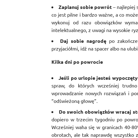
Zaplanuj sobie powrót
– najlepiej
co jest pilne i bardzo ważne, a co może
wykonuj od razu obowiązków wymag
intelektualnego, z uwagi na wysokie ry
Daj sobie nagrodę
po zakończen
przyjaciółmi, idź na spacer albo na ulub
Kilka dni po powrocie
Jeśli po urlopie jesteś wypoczęty
spraw, do których wcześniej trudn
wprowadzanie nowych rozwiązań i pomy
“odświeżoną głowę”.
Do swoich obowiązków wracaj st
dopiero w trzecim tygodniu po powro
Wcześniej waha się w granicach 40-80
obrotach, ale tak naprawdę wszystko z