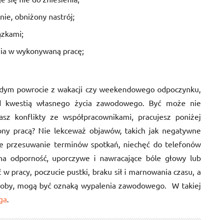
nie, obniżony nastrój;
ązkami;
nia w wykonywaną pracę;
ażdym powrocie z wakacji czy weekendowego odpoczynku,
ad kwestią własnego życia zawodowego. Być może nie
sz konflikty ze współpracownikami, pracujesz poniżej
ążony pracą? Nie lekceważ objawów, takich jak negatywne
te przesuwanie terminów spotkań, niechęć do telefonów
na odporność, uporczywe i nawracające bóle głowy lub
 w pracy, poczucie pustki, braku sił i marnowania czasu, a
osoby, mogą być oznaką wypalenia zawodowego. W takiej
ga
.