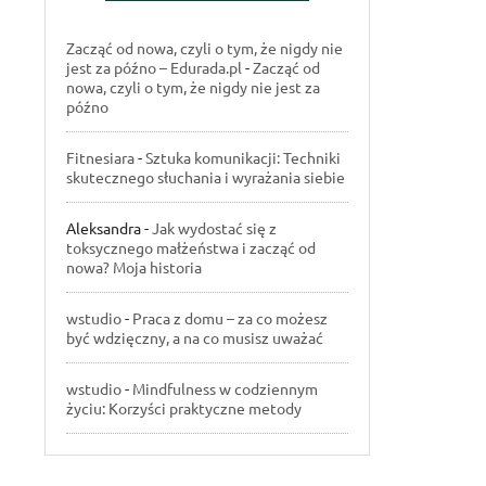
Zacząć od nowa, czyli o tym, że nigdy nie
jest za późno – Edurada.pl
-
Zacząć od
nowa, czyli o tym, że nigdy nie jest za
późno
Fitnesiara
-
Sztuka komunikacji: Techniki
skutecznego słuchania i wyrażania siebie
Aleksandra
-
Jak wydostać się z
toksycznego małżeństwa i zacząć od
nowa? Moja historia
wstudio
-
Praca z domu – za co możesz
być wdzięczny, a na co musisz uważać
wstudio
-
Mindfulness w codziennym
życiu: Korzyści praktyczne metody