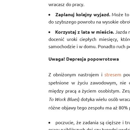
wracasz do pracy.
Zaplanuj kolejny wyjazd.
Może to 
do szybszego powrotu na wysokie obrot
Korzystaj z lata w mieście.
Jazda n
docenić uroki ciepłych miesięcy, któ
samochodzie i w domu. Ponadto ruch po
Uwaga! Depresja popowrotowa
Z obniżonym nastrojem i
stresem
pou
spełnione w życiu zawodowym, nie oc
między pracą a życiem osobistym. Zes
To Work Blues
) dotyka wielu osób wrac
różne objawy tego zespołu ma aż 80%
poczucie, że zadania są cięższe i 
pracy najbliższych dni czy tygodni wydaj