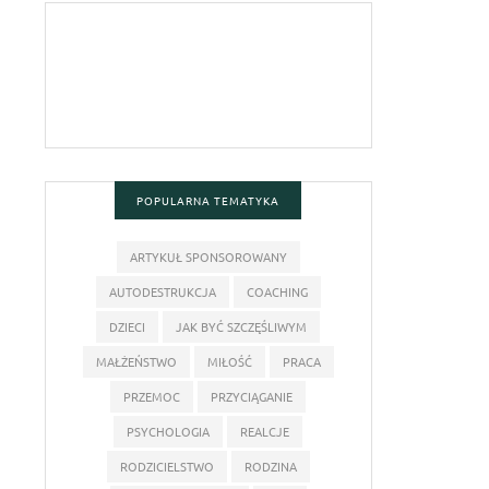
POPULARNA TEMATYKA
ARTYKUŁ SPONSOROWANY
AUTODESTRUKCJA
COACHING
DZIECI
JAK BYĆ SZCZĘŚLIWYM
MAŁŻEŃSTWO
MIŁOŚĆ
PRACA
PRZEMOC
PRZYCIĄGANIE
PSYCHOLOGIA
REALCJE
RODZICIELSTWO
RODZINA