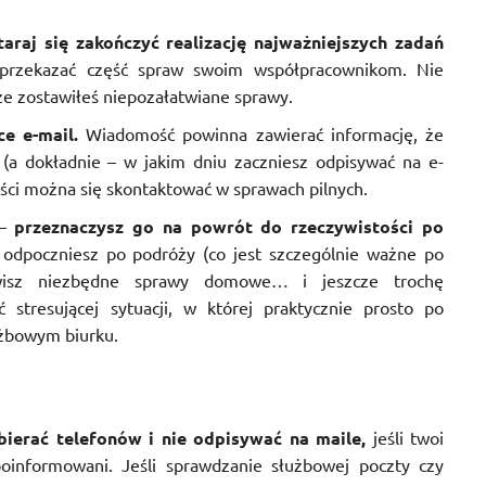
araj się zakończyć realizację najważniejszych zadań
 przekazać część spraw swoim współpracownikom. Nie
że zostawiłeś niepozałatwiane sprawy.
ce e-mail.
Wiadomość powinna zawierać informację, że
 (a dokładnie – w jakim dniu zaczniesz odpisywać na e-
ości można się skontaktować w sprawach pilnych.
–
przeznaczysz go na powrót do rzeczywistości po
 odpoczniesz po podróży (co jest szczególnie ważne po
twisz niezbędne sprawy domowe… i jeszcze trochę
ć stresującej sytuacji, w której praktycznie prosto po
użbowym biurku.
bierać telefonów i nie odpisywać na maile,
jeśli twoi
poinformowani. Jeśli sprawdzanie służbowej poczty czy