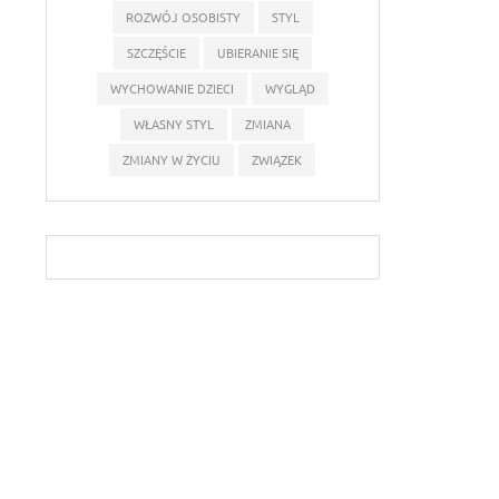
ROZWÓJ OSOBISTY
STYL
SZCZĘŚCIE
UBIERANIE SIĘ
WYCHOWANIE DZIECI
WYGLĄD
WŁASNY STYL
ZMIANA
ZMIANY W ŻYCIU
ZWIĄZEK