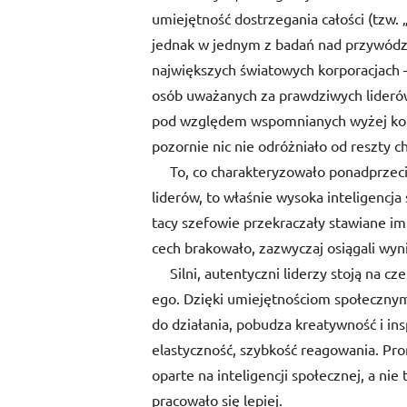
umiejętność dostrzegania całości (tzw. 
jednak w jednym z badań nad przywód
największych światowych korporacjach –
osób uważanych za prawdziwych liderów 
pod względem wspomnianych wyżej kompe
pozornie nic nie odróżniało od reszty 
To, co charakteryzowało ponadprzecię
liderów, to właśnie wysoka inteligencja
tacy szefowie przekraczały stawiane im
cech brakowało, zazwyczaj osiągali wyni
Silni, autentyczni liderzy stoją na czel
ego. Dzięki umiejętnościom społecznym,
do działania, pobudza kreatywność i insp
elastyczność, szybkość reagowania. P
oparte na inteligencji społecznej, a n
pracowało się lepiej.