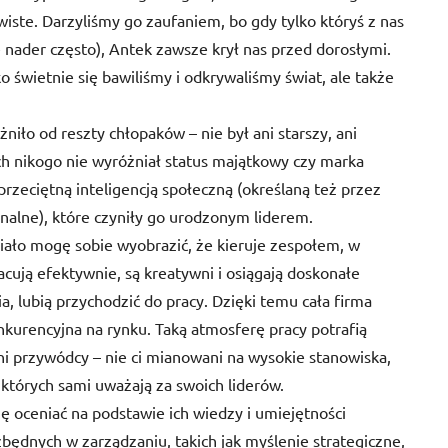
wiste. Darzyliśmy go zaufaniem, bo gdy tylko któryś z nas
ę nader często), Antek zawsze krył nas przed dorosłymi.
ko świetnie się bawiliśmy i odkrywaliśmy świat, ale także
iło od reszty chłopaków – nie był ani starszy, ani
ach nikogo nie wyróżniał status majątkowy czy marka
zeciętną inteligencją społeczną (określaną też przez
onalne), które czyniły go urodzonym liderem.
ało mogę sobie wyobrazić, że kieruje zespołem, w
cują efektywnie, są kreatywni i osiągają doskonałe
ia, lubią przychodzić do pracy. Dzięki temu cała firma
nkurencyjna na rynku. Taką atmosferę pracy potrafią
i przywódcy – nie ci mianowani na wysokie stanowiska,
i których sami uważają za swoich liderów.
ceniać na podstawie ich wiedzy i umiejętności
ezbędnych w zarządzaniu, takich jak myślenie strategiczne,