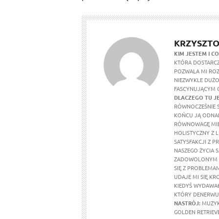
KRZYSZTO
KIM JESTEM I CO
KTÓRA DOSTARCZ
POZWALA MI ROZ
NIEZWYKLE DUŻO 
FASCYNUJĄCYM G
DLACZEGO TU J
RÓWNOCZEŚNIE S
KOŃCU JĄ ODNAL
RÓWNOWAGĘ MIĘ
HOLISTYCZNY Z 
SATYSFAKCJI Z P
NASZEGO ŻYCIA S
ZADOWOLONYM Z 
SIĘ Z PROBLEMA
UDAJE MI SIĘ K
KIEDYŚ WYDAWAŁY
KTÓRY DENERWU
NASTRÓJ:
MUZYK
GOLDEN RETRIEVE