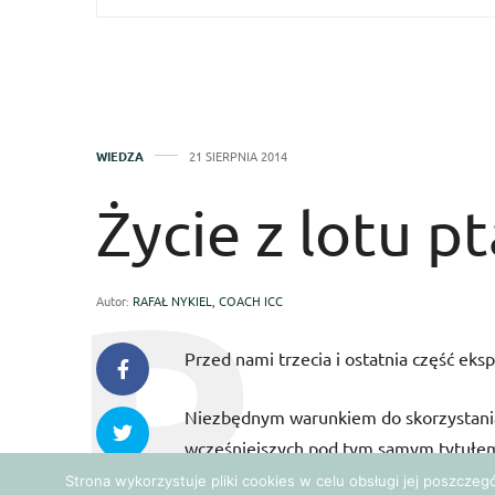
WIEDZA
21 SIERPNIA 2014
Życie z lotu p
Autor:
RAFAŁ NYKIEL, COACH ICC
Przed nami trzecia i ostatnia część ek
Niezbędnym warunkiem do skorzystania 
wcześniejszych pod tym samym tytułem.
wartości, ponieważ będzie wyrwany z 
Strona wykorzystuje pliki cookies w celu obsługi jej poszcze