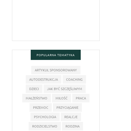
POPULARNA TEMATYKA
ARTYKUŁ SPONSOROWANY
AUTODESTRUKCJA
COACHING
DZIECI
JAK BYĆ SZCZĘŚLIWYM
MAŁŻEŃSTWO
MIŁOŚĆ
PRACA
PRZEMOC
PRZYCIĄGANIE
PSYCHOLOGIA
REALCJE
RODZICIELSTWO
RODZINA