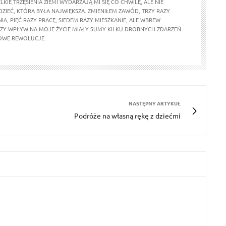
LKIE TRZĘSIENIA ZIEMI WYDARZAJĄ MI SIĘ CO CHWILĘ, ALE NIE
ZIEĆ, KTÓRA BYŁA NAJWIĘKSZA. ZMIENIŁEM ZAWÓD, TRZY RAZY
IA, PIĘĆ RAZY PRACĘ, SIEDEM RAZY MIESZKANIE, ALE WBREW
Y WPŁYW NA MOJE ŻYCIE MIAŁY SUMY KILKU DROBNYCH ZDARZEŃ
IOWE REWOLUCJE.
NASTĘPNY ARTYKUŁ
Podróże na własną rękę z dziećmi