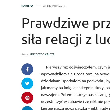
KARIERA
24 SIERPNIA 2014
Prawdziwe pr
siła relacji z l
Autor:
KRZYSZTOF KALETA
Pierwszy raz doświadczyłem, czym jes
wprowadziłem się z rodzicami na nowe 
dzieciakami spotkałem na podwórku, był
jak mamy na imię, a następnie skrzyknął
nawzajem. Potem nauczył nas zasad gry,
uczestniczyć w zabawie i że nikt nie po
kieruje naszą nową paczką – nikt nigdy 