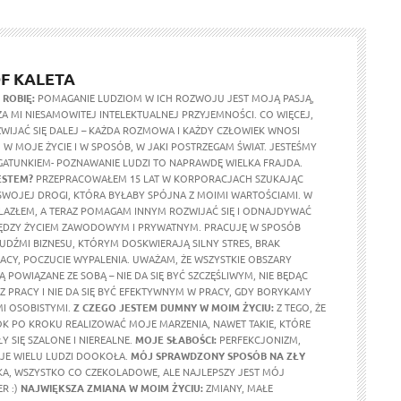
F KALETA
 ROBIĘ:
POMAGANIE LUDZIOM W ICH ROZWOJU JEST MOJĄ PASJĄ,
A MI NIESAMOWITEJ INTELEKTUALNEJ PRZYJEMNOŚCI. CO WIĘCEJ,
WIJAĆ SIĘ DALEJ – KAŻDA ROZMOWA I KAŻDY CZŁOWIEK WNOSI
W MOJE ŻYCIE I W SPOSÓB, W JAKI POSTRZEGAM ŚWIAT. JESTEŚMY
ATUNKIEM- POZNAWANIE LUDZI TO NAPRAWDĘ WIELKA FRAJDA.
ESTEM?
PRZEPRACOWAŁEM 15 LAT W KORPORACJACH SZUKAJĄC
WOJEJ DROGI, KTÓRA BYŁABY SPÓJNA Z MOIMI WARTOŚCIAMI. W
AZŁEM, A TERAZ POMAGAM INNYM ROZWIJAĆ SIĘ I ODNAJDYWAĆ
DZY ŻYCIEM ZAWODOWYM I PRYWATNYM. PRACUJĘ W SPOSÓB
LUDŹMI BIZNESU, KTÓRYM DOSKWIERAJĄ SILNY STRES, BRAK
RACY, POCZUCIE WYPALENIA. UWAŻAM, ŻE WSZYSTKIE OBSZARY
Ą POWIĄZANE ZE SOBĄ – NIE DA SIĘ BYĆ SZCZĘŚLIWYM, NIE BĘDĄC
PRACY I NIE DA SIĘ BYĆ EFEKTYWNYM W PRACY, GDY BORYKAMY
MI OSOBISTYMI.
Z CZEGO JESTEM DUMNY W MOIM ŻYCIU:
Z TEGO, ŻE
ROK PO KROKU REALIZOWAĆ MOJE MARZENIA, NAWET TAKIE, KTÓRE
 SIĘ SZALONE I NIEREALNE.
MOJE SŁABOŚCI:
PERFEKCJONIZM,
JE WIELU LUDZI DOOKOŁA.
MÓJ SPRAWDZONY SPOSÓB NA ZŁY
A, WSZYSTKO CO CZEKOLADOWE, ALE NAJLEPSZY JEST MÓJ
R :)
NAJWIĘKSZA ZMIANA W MOIM ŻYCIU:
ZMIANY, MAŁE