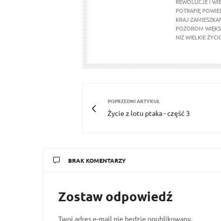
REWOLUCJE I WIE
POTRAFIĘ POWIED
KRAJ ZAMIESZKAN
POZOROM WIĘKSZ
NIŻ WIELKIE ŻYC
POPRZEDNI ARTYKUŁ
Życie z lotu ptaka - część 3
BRAK KOMENTARZY
Zostaw odpowiedź
Twoj adres e-mail nie bedzie opublikowany.