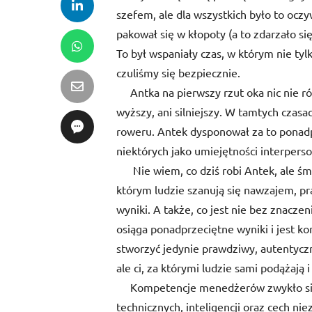
szefem, ale dla wszystkich było to oczy
pakował się w kłopoty (a to zdarzało si
To był wspaniały czas, w którym nie tyl
czuliśmy się bezpiecznie.
Antka na pierwszy rzut oka nic nie różn
wyższy, ani silniejszy. W tamtych czas
roweru. Antek dysponował za to ponadpr
niektórych jako umiejętności interpers
Nie wiem, co dziś robi Antek, ale śmi
którym ludzie szanują się nawzajem, pra
wyniki. A także, co jest nie bez znaczen
osiąga ponadprzeciętne wyniki i jest ko
stworzyć jedynie prawdziwy, autentyczn
ale ci, za którymi ludzie sami podążają 
Kompetencje menedżerów zwykło się o
technicznych, inteligencji oraz cech ni