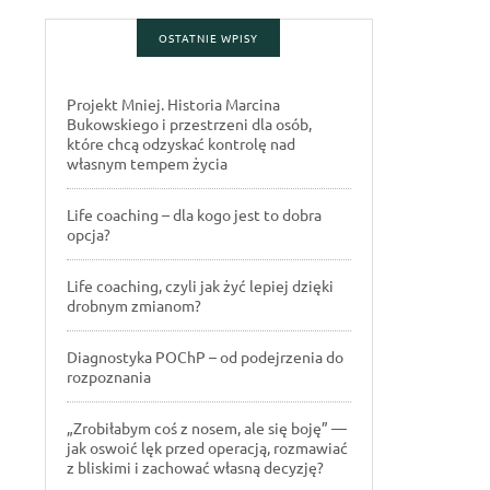
OSTATNIE WPISY
Projekt Mniej. Historia Marcina
Bukowskiego i przestrzeni dla osób,
które chcą odzyskać kontrolę nad
własnym tempem życia
Life coaching – dla kogo jest to dobra
opcja?
Life coaching, czyli jak żyć lepiej dzięki
drobnym zmianom?
Diagnostyka POChP – od podejrzenia do
rozpoznania
„Zrobiłabym coś z nosem, ale się boję” —
jak oswoić lęk przed operacją, rozmawiać
z bliskimi i zachować własną decyzję?