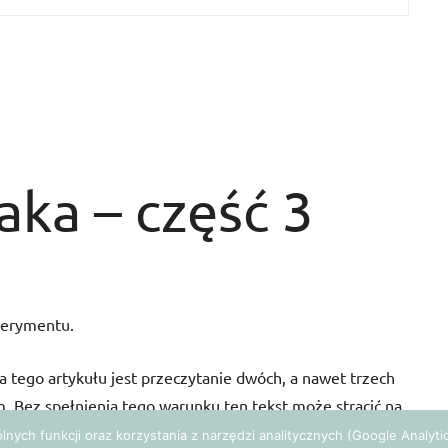
taka – część 3
sperymentu.
tego artykułu jest przeczytanie dwóch, a nawet trzech
 Bez spełnienia tego warunku ten tekst może stracić na
pewnego całościowego kontekstu.
gólnych funkcji oraz korzystania z narzędzi analitycznych (Google Analy