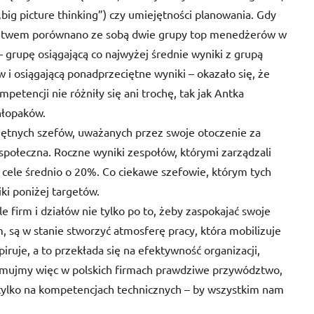
„big picture thinking”) czy umiejętności planowania. Gdy
ztwem porównano ze sobą dwie grupy top menedżerów w
 grupę osiągającą co najwyżej średnie wyniki z grupą
i osiągającą ponadprzeciętne wyniki – okazało się, że
tencji nie różniły się ani trochę, tak jak Antka
chłopaków.
tnych szefów, uważanych przez swoje otoczenie za
 społeczna. Roczne wyniki zespołów, którymi zarządzali
 cele średnio o 20%. Co ciekawe szefowie, którym tych
ki poniżej targetów.
e firm i działów nie tylko po to, żeby zaspokajać swoje
 są w stanie stworzyć atmosferę pracy, która mobilizuje
iruje, a to przekłada się na efektywność organizacji,
romujmy więc w polskich firmach prawdziwe przywództwo,
ie tylko na kompetencjach technicznych – by wszystkim nam