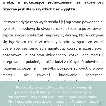
wieku, a pokazujące jednocześnie, że aktywność
fizyczna jest dla wszystkich bez wyjątku.
Pierwsza edycja tego wydarzenia i jej ogromne powodzenie,
było siłą napędową do stworzenia ze „Spaceru po zdrowie –
zaproś swojego lekarza!” imprezy cyklicznej, która odbywać
się będzie co roku! W minionym roku w spacerze wzięli
udział również seniorzy i najmłodsi, którzy maszerujących
obserwowali z poziomu dziecięcego wózka. Idea marszu,
integrowanie pokoleń, a także ludzi z różnych środowisk i z
różnymi schorzeniami, nie tylko pokazuje zdrowotny wpływ
marszu, ale również budowanie społecznej
odpowiedzialności i świadomości. Ta funkcja edukacyjna
Strona wykorzystuje pliki cookies w celu obsługi jej
spaceru to bardzo wartościowy aspekt organizacji
poszczególnych funkcji oraz korzystania z narzędzi
wydarzenia, które promuje zdrowy styl życia i aktywność
analitycznych (Google Analytics), marketingowych (Facebook
fizyczną dedykowaną każdemu, kto tylko ma na to ochotę.
Pixel) oraz społecznościowych (Instagram, Facebook). Jeżeli