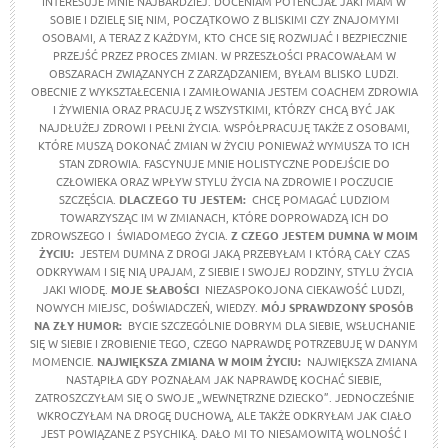
INTERESUJE MNIE NAJBARDZIEJ. DOCENIAM POTENCJAŁ JAKI MAM W
SOBIE I DZIELĘ SIĘ NIM, POCZĄTKOWO Z BLISKIMI CZY ZNAJOMYMI
OSOBAMI, A TERAZ Z KAŻDYM, KTO CHCE SIĘ ROZWIJAĆ I BEZPIECZNIE
PRZEJŚĆ PRZEZ PROCES ZMIAN. W PRZESZŁOŚCI PRACOWAŁAM W
OBSZARACH ZWIĄZANYCH Z ZARZĄDZANIEM, BYŁAM BLISKO LUDZI.
OBECNIE Z WYKSZTAŁECENIA I ZAMIŁOWANIA JESTEM COACHEM ZDROWIA
I ŻYWIENIA ORAZ PRACUJĘ Z WSZYSTKIMI, KTÓRZY CHCĄ BYĆ JAK
NAJDŁUŻEJ ZDROWI I PEŁNI ŻYCIA. WSPÓŁPRACUJĘ TAKŻE Z OSOBAMI,
KTÓRE MUSZĄ DOKONAĆ ZMIAN W ŻYCIU PONIEWAŻ WYMUSZA TO ICH
STAN ZDROWIA. FASCYNUJE MNIE HOLISTYCZNE PODEJŚCIE DO
CZŁOWIEKA ORAZ WPŁYW STYLU ŻYCIA NA ZDROWIE I POCZUCIE
SZCZĘŚCIA.
DLACZEGO TU JESTEM:
CHCĘ POMAGAĆ LUDZIOM
TOWARZYSZĄC IM W ZMIANACH, KTÓRE DOPROWADZĄ ICH DO
ZDROWSZEGO I ŚWIADOMEGO ŻYCIA.
Z CZEGO JESTEM DUMNA W MOIM
ŻYCIU:
JESTEM DUMNA Z DROGI JAKĄ PRZEBYŁAM I KTÓRĄ CAŁY CZAS
ODKRYWAM I SIĘ NIĄ UPAJAM, Z SIEBIE I SWOJEJ RODZINY, STYLU ŻYCIA
JAKI WIODĘ.
MOJE SŁABOŚCI
NIEZASPOKOJONA CIEKAWOŚĆ LUDZI,
NOWYCH MIEJSC, DOŚWIADCZEŃ, WIEDZY.
MÓJ SPRAWDZONY SPOSÓB
NA ZŁY HUMOR:
BYCIE SZCZEGÓLNIE DOBRYM DLA SIEBIE, WSŁUCHANIE
SIĘ W SIEBIE I ZROBIENIE TEGO, CZEGO NAPRAWDĘ POTRZEBUJĘ W DANYM
MOMENCIE.
NAJWIĘKSZA ZMIANA W MOIM ŻYCIU:
NAJWIĘKSZA ZMIANA
NASTĄPIŁA GDY POZNAŁAM JAK NAPRAWDĘ KOCHAĆ SIEBIE,
ZATROSZCZYŁAM SIĘ O SWOJE „WEWNĘTRZNE DZIECKO”. JEDNOCZEŚNIE
WKROCZYŁAM NA DROGĘ DUCHOWĄ, ALE TAKŻE ODKRYŁAM JAK CIAŁO
JEST POWIĄZANE Z PSYCHIKĄ. DAŁO MI TO NIESAMOWITĄ WOLNOŚĆ I