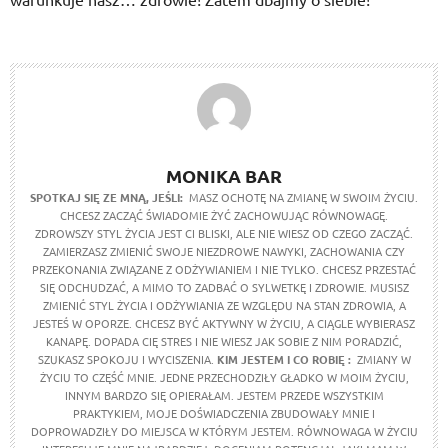
MONIKA BAR
SPOTKAJ SIĘ ZE MNĄ, JEŚLI:
MASZ OCHOTĘ NA ZMIANĘ W SWOIM ŻYCIU.
CHCESZ ZACZĄĆ ŚWIADOMIE ŻYĆ ZACHOWUJĄC RÓWNOWAGĘ.
ZDROWSZY STYL ŻYCIA JEST CI BLISKI, ALE NIE WIESZ OD CZEGO ZACZĄĆ.
ZAMIERZASZ ZMIENIĆ SWOJE NIEZDROWE NAWYKI, ZACHOWANIA CZY
PRZEKONANIA ZWIĄZANE Z ODŻYWIANIEM I NIE TYLKO. CHCESZ PRZESTAĆ
SIĘ ODCHUDZAĆ, A MIMO TO ZADBAĆ O SYLWETKĘ I ZDROWIE. MUSISZ
ZMIENIĆ STYL ŻYCIA I ODŻYWIANIA ZE WZGLĘDU NA STAN ZDROWIA, A
JESTEŚ W OPORZE. CHCESZ BYĆ AKTYWNY W ŻYCIU, A CIĄGLE WYBIERASZ
KANAPĘ. DOPADA CIĘ STRES I NIE WIESZ JAK SOBIE Z NIM PORADZIĆ,
SZUKASZ SPOKOJU I WYCISZENIA.
KIM JESTEM I CO ROBIĘ :
ZMIANY W
ŻYCIU TO CZĘŚĆ MNIE. JEDNE PRZECHODZIŁY GŁADKO W MOIM ŻYCIU,
INNYM BARDZO SIĘ OPIERAŁAM. JESTEM PRZEDE WSZYSTKIM
PRAKTYKIEM, MOJE DOŚWIADCZENIA ZBUDOWAŁY MNIE I
DOPROWADZIŁY DO MIEJSCA W KTÓRYM JESTEM. RÓWNOWAGA W ŻYCIU