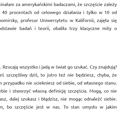
inałam za amerykańskimi badaczami, że szczęście zależy
40 procentach od celowego działania i tylko w 10 od
omirsky, profesor Uniwersytetu w Kalifornii, zajęła się
stawie badań i teorii, obaliła trzy klasyczne mity o
 Rzucają wszystko i jadą w świat go szukać. Czy znajdują?
eś szczęśliwy dziś, to jutro też nie będziesz, chyba, że
przypadku nie uciekniesz od siebie, od własnego stanu.
ie i stworzyć własną definicję szczęścia. Mogą, co nie
sz, dalej szukasz i błądzisz, nie mogąc odnaleźć siebie.
em, bo szczęście jest w nas. To stan umysłu w jakim