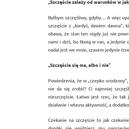
„Szczęście zależy od warunków w jak
Byłbym szczęśliwy, gdyby… A więc upat
szczęście z „kiedyś, dawien dawna”, k
obawa, że stan ten nigdy już nie powró
nami i dziś, bo tkwią w nas, a jedynie 
nadal jest we mnie, czasem jedynie trze
„Szczęście się ma, albo i nie”
Powiedzenia, że w „czepku urodzony”, al
nie da się zrobić? Ci najmniej szczę
nieszczęście. Łatwo jest rzec, że tak 
działanie i własna aktywność, a dodatko
Czekanie na szczęście to jak czekanie
dopóki nie wyjdziesz mu naprzeciw