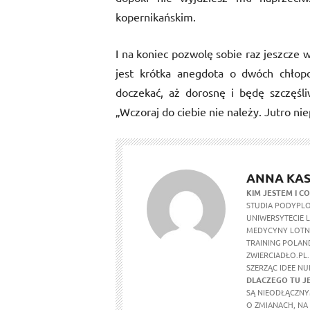
kopernikańskim.
I na koniec pozwolę sobie raz jeszcze 
jest krótka anegdota o dwóch chłop
doczekać, aż dorosnę i będę szczęśl
„Wczoraj do ciebie nie należy. Jutro ni
ANNA KAS
KIM JESTEM I CO
STUDIA PODYPLO
UNIWERSYTECIE 
MEDYCYNY LOTNI
TRAINING POLAND
ZWIERCIADŁO.PL.
SZERZĄC IDEE N
DLACZEGO TU J
SĄ NIEODŁĄCZNY
O ZMIANACH, NA