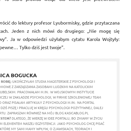
wrócić do lektury profesor Lyubormisky, gdzie przytaczana
cach. Jeden z nich mówi do drugiego: „Nie mogę się
iwy”. Ja w odpowiedzi użyłabym cytatu Karola Wojtyły:
epewne… Tylko dziś jest twoje”.
ICA BOGUCKA
 ROBIĘ:
UKOŃCZYŁAM STUDIA MAGISTERSKIE Z PSYCHOLOGII I
MOWE Z ZARZĄDZANIA ZASOBAMI LUDZKIMI NA KATOLICKIM
LUBELSKIM. PRACOWAŁAM M.IN.: W WOJSKOWYM INSTYTUCIE
CZEJ W ZAKŁADZIE PSYCHOLOGII, W FIRMIE SZKOLENIOWEJ TEAM
 ORAZ PISAŁAM ARTYKUŁY Z PSYCHOLOGII M.IN.: NA PORTAL
 DZIŚ PISZĘ I PRACUJĘ W KRĘGU PSYCHOLOGII POZYTYWNEJ, DALEJ
URTU. ZAPRASZAM RÓWNIEŻ NA MÓJ BLOG KASICABLOG.PL
ESTEM?
DLATEGO, ŻE WIERZĘ W IDEE PORTALU, BO ZMIANY W ŻYCIU
M ELEMENTEM NASZEJ EGZYSTENCJI. JAKO PSYCHOLOG CHCĘ PISAĆ
 KTÓRE MY SAMI MAMY WPŁYW, O ZJAWISKACH, TEORIACH I