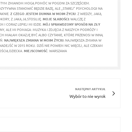
 TYM ZMIANOM MOGĄ POMÓC W POGONI ZA SZCZĘŚCIEM.
ZYTYWNA STANOWIĆ BĘDZIE BAZĘ, ALE „STAREJ” PSYCHOLOGII NA
AKNIE.
Z CZEGO JESTEM DUMNA
W MOIM ŻYCIU
: Z WIEDZY, JAKĄ
OKORY, Z JAKĄ JĄ STOSUJĘ.
MOJE SŁABOŚCI:
WALCZĘ Z
 I CORAZ LEPIEJ MI IDZIE.
MÓJ SPRAWDZONY SPOSÓB NA ZŁY
LNY, ALE MI POMAGA: MUZYKA I ZDJĘCIA Z NASZYCH PODRÓŻY I
CH MIAŁAM OKAZJĘ BYĆ ALBO CZYTANIE, KTÓRE PRZENOSI W INNĄ
EŃ.
NAJWIĘKSZA ZMIANA W MOIM ŻYCIU:
NAJWIĘKSZA ZMIANA W
ADEJŚĆ W 2015 ROKU. DZIŚ NIE POWIEM NIC WIĘCEJ, ALE CZEKAM
OŚCIĄ DZIECKA.
MIEJSCOWOŚĆ
: WARSZAWA
NASTĘPNY ARTYKUŁ
Wybór to nie wyrok