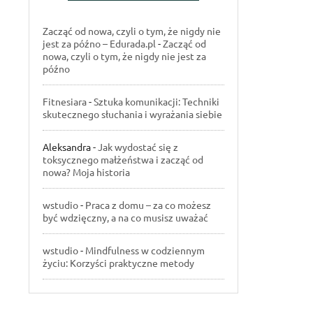
Zacząć od nowa, czyli o tym, że nigdy nie
jest za późno – Edurada.pl
-
Zacząć od
nowa, czyli o tym, że nigdy nie jest za
późno
Fitnesiara
-
Sztuka komunikacji: Techniki
skutecznego słuchania i wyrażania siebie
Aleksandra
-
Jak wydostać się z
toksycznego małżeństwa i zacząć od
nowa? Moja historia
wstudio
-
Praca z domu – za co możesz
być wdzięczny, a na co musisz uważać
wstudio
-
Mindfulness w codziennym
życiu: Korzyści praktyczne metody