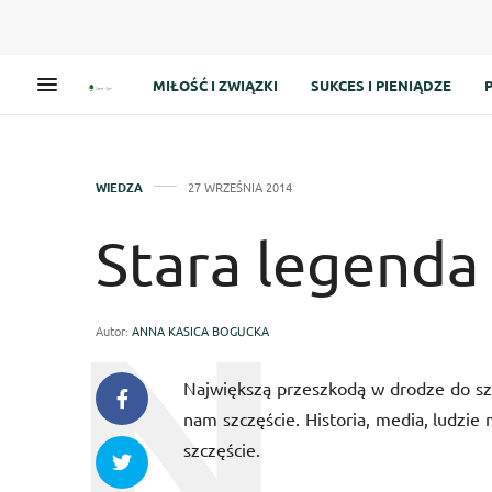
MIŁOŚĆ I ZWIĄZKI
SUKCES I PIENIĄDZE
WIEDZA
27 WRZEŚNIA 2014
Stara legenda 
Autor:
ANNA KASICA BOGUCKA
Największą przeszkodą w drodze do sz
nam szczęście. Historia, media, ludzi
szczęście.