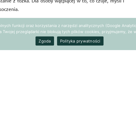
nie z łóżka. Dla osoby wątpiącej w to, co czuje, myśli i
koczenia.
ejętności, można w sobie rozwinąć. Wierz mi, już sama
gólnych funkcji oraz korzystania z narzędzi analitycznych (Google Analy
a Twojej przeglądarki nie blokują tych plików cookies, przyjmujemy, ż
iększa zaufanie do siebie. Wiem to dobrze z sesji
Zgoda
Polityka prywatności
rowadzić.
de, nawet drobne pokonanie swojego lęku, obniża obawy
iejsze jest, aby iść do przodu, choćby małymi kroczkami.
ją potężny wpływ nie tylko na myśli, uczucia, zachowania,
coachingu przekonania ograniczające nasze zachowania
liny dotyczące zaufania do samego siebie często są
zględu mogą się pojawiać automatyczne, a czasem nawet
 wpływ odbija się drastycznie w poziomie naszej odwagi.
luczowa cecha człowieka sukcesu. Jak je zbudować? Jak
 żyć scenariuszem napisanym przez okoliczności?