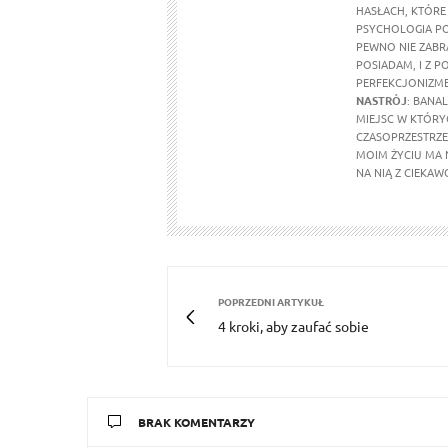
HASŁACH, KTÓRE
PSYCHOLOGIA PO
PEWNO NIE ZABR
POSIADAM, I Z P
PERFEKCJONIZMEM
NASTRÓJ
: BANA
MIEJSC W KTÓRY
CZASOPRZESTRZ
MOIM ŻYCIU MA N
NA NIĄ Z CIEKAW
POPRZEDNI ARTYKUŁ
4 kroki, aby zaufać sobie
BRAK KOMENTARZY