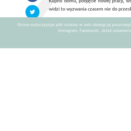
Kupno domu, podjęcie nowej pracy, wsta
widzi to wyzwania czasem nie do przes
Zaufanie do siebie, tak jak inne umi
Strona wykorzystuje pliki cookies w celu obsługi jej poszcze
(Instagram, Facebook). Jeżeli ustawieni
świadomość tego faktu znacznie zw
coachingowych, które miałam okazję p
Pamiętaj o tym, co najważniejsze: każ
przy następnej okazji. A zatem najważn
Wartości, nastawienia i przekonania ma
lecz także na naszą skuteczność. W 
nazywa się czasem gremlinami. Grem
zakorzenione w przeszłości. Z tego w
pozostać nieuświadomione. Mimo to ich
Zaufanie do własnych możliwości to k
tworzyć własny scenariusz życia, a nie