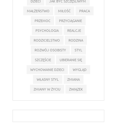
DZIECI
JAK BYĆ SZCZĘŚLIWYM
MAŁŻEŃSTWO
MIŁOŚĆ
PRACA
PRZEMOC
PRZYCIĄGANIE
PSYCHOLOGIA
REALCJE
RODZICIELSTWO
RODZINA
ROZWÓJ OSOBISTY
STYL
SZCZĘŚCIE
UBIERANIE SIĘ
WYCHOWANIE DZIECI
WYGLĄD
WŁASNY STYL
ZMIANA
ZMIANY W ŻYCIU
ZWIĄZEK