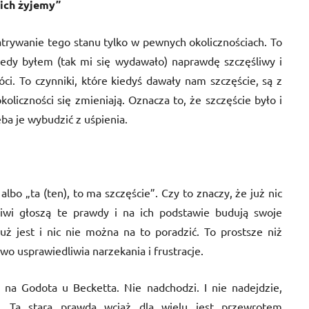
ich żyjemy”
rywanie tego stanu tylko w pewnych okolicznościach. To
iedy byłem (tak mi się wydawało) naprawdę szczęśliwy i
ci. To czynniki, które kiedyś dawały nam szczęście, są z
okoliczności się zmieniają. Oznacza to, że szczęście było i
ba je wybudzić z uśpienia.
bo „ta (ten), to ma szczęście”. Czy to znaczy, że już nic
śliwi głoszą te prawdy i na ich podstawie budują swoje
już jest i nic nie można na to poradzić. To prostsze niż
wo usprawiedliwia narzekania i frustracje.
 na Godota u Becketta. Nie nadchodzi. I nie nadejdzie,
. Ta stara prawda wciąż dla wielu jest przewrotem