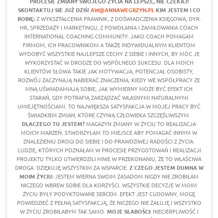
PROCESIE ZMIANY SWOJEGO ŻYCIA NA LEPSZE,
NIE CZEKAJ!
SKONTAKTUJ SIE JUŻ DZIŚ!
AW@ANNAWEGRZYN.PL
KIM JESTEM I CO
ROBIĘ:
Z WYKSZTAŁCENIA PRAWNIK, Z DOŚWIADCZENIA KSIĘGOWA, DYR.
HR, SPRZEDAŻY I MARKETINGU, Z POWOŁANIA I ZAMIŁOWANIA COACH
INTERNATIONAL COACHING COMMUNITY. JAKO COACH POMAGAM
FIRMOM, ICH PRACOWNIKOM A TAKŻE INDYWIDUALNYM KLIENTOM
WYDOBYĆ WSZYSTKIE NAJLEPSZE CECHY Z SIEBIE I INNYCH, BY MÓC JE
WYKORZYSTAĆ W DRODZE DO WSPÓLNEGO SUKCESU. DLA MOICH
KLIENTÓW SŁOWA TAKIE JAK MOTYWACJA, POTENCJAŁ OSOBISTY,
ROZWÓJ ZACZYNAJĄ NABIERAĆ ZNACZENIA, KIEDY WE WSPÓŁPRACY ZE
MNĄ UŚWIADAMIAJĄ SOBIE, JAK WYMIERNY MOŻE BYĆ EFEKT ICH
STARAŃ, GDY POTRAFIĄ ZARZĄDZAĆ WŁASNYMI NATURALNYMI
UMIEJĘTNOŚCIAMI. TO NAJWIĘKSZA SATYSFAKCJA W MOJEJ PRACY BYĆ
ŚWIADKIEM ZMIAN, KTÓRE CZYNIĄ CZŁOWIEKA SZCZĘŚLIWSZYM.
DLACZEGO TU JESTEM?
MAGAZYN ZMIANY W ŻYCIU TO REALIZACJA
MOICH MARZEŃ. STWORZYŁAM TO MIEJSCE ABY POMAGAĆ INNYM W
ZNALEZIENIU DROGI DO SIEBIE I DO PRAWDZIWEJ RADOŚCI Z ŻYCIA.
LUDZIE, KTÓRYCH POZNAŁAM W PROCESIE PRZYGOTOWAŃ I REALIZACJI
PROJEKTU TYLKO UTWIERDZILI MNIE W PRZEKONANIU, ŻE TO WŁAŚCIWA
DROGA. DZIĘKUJĘ WSZYSTKIM ZA WSPARCIE.
Z CZEGO JESTEM DUMNA W
MOIM ŻYCIU
:
JESTEM WIERNA SWOIM ZASADOM NIGDY NIE ZROBIŁAM
NICZEGO WBREW SOBIE DLA KORZYŚCI. WSZYSTKIE DECYZJE W MOIM
ŻYCIU BYŁY PODYKTOWANE SERCEM. EFEKT JEST CUDOWNY, MOGĘ
POWIEDZIEĆ Z PEŁNĄ SATYSFAKCJĄ, ŻE NICZEGO NIE ŻAŁUJĘ I WSZYSTKO
W ŻYCIU ZROBIŁABYM TAK SAMO.
MOJE SŁABOŚCI:
NIECIERPLIWOŚĆ I