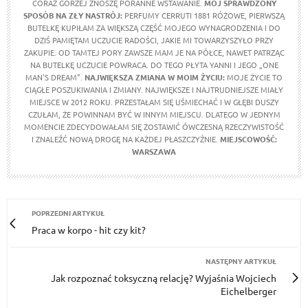
CORAZ GORZEJ ZNOSZĘ PORANNE WSTAWANIE.
MÓJ SPRAWDZONY
SPOSÓB NA ZŁY NASTRÓJ:
PERFUMY CERRUTI 1881 RÓŻOWE, PIERWSZĄ
BUTELKĘ KUPIŁAM ZA WIĘKSZĄ CZĘŚĆ MOJEGO WYNAGRODZENIA I DO
DZIŚ PAMIĘTAM UCZUCIE RADOŚCI, JAKIE MI TOWARZYSZYŁO PRZY
ZAKUPIE. OD TAMTEJ PORY ZAWSZE MAM JE NA PÓŁCE, NAWET PATRZĄC
NA BUTELKĘ UCZUCIE POWRACA. DO TEGO PŁYTA YANNI I JEGO „ONE
MAN'S DREAM”.
NAJWIĘKSZA ZMIANA W MOIM ŻYCIU:
MOJE ŻYCIE TO
CIĄGŁE POSZUKIWANIA I ZMIANY. NAJWIĘKSZE I NAJTRUDNIEJSZE MIAŁY
MIEJSCE W 2012 ROKU. PRZESTAŁAM SIĘ UŚMIECHAĆ I W GŁĘBI DUSZY
CZUŁAM, ŻE POWINNAM BYĆ W INNYM MIEJSCU. DLATEGO W JEDNYM
MOMENCIE ZDECYDOWAŁAM SIĘ ZOSTAWIĆ ÓWCZESNĄ RZECZYWISTOŚĆ
I ZNALEŹĆ NOWĄ DROGĘ NA KAŻDEJ PŁASZCZYŹNIE.
MIEJSCOWOŚĆ:
WARSZAWA
POPRZEDNI ARTYKUŁ
Praca w korpo - hit czy kit?
NASTĘPNY ARTYKUŁ
Jak rozpoznać toksyczną relację? Wyjaśnia Wojciech
Eichelberger