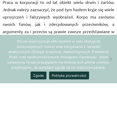
Praca w korporacji to od lat obiekt wielu drwin i żartów.
Jednak należy zaznaczyć, że pod tym hasłem kryje się wiele
uproszczeń i fałszywych wyobrażeń. Korpo ma zarówno
swoich fanów, jak i zdecydowanych przeciwników, a
argumenty za i przeciw są prawie zawsze przedstawiane w
konwencji czarno-białej. Tymczasem prawda często leży po
Strona wykorzystuje pliki cookies w celu obsługi jej
środku.
poszczególnych funkcji oraz korzystania z narzędzi
analitycznych (Google Analytics), marketingowych (Facebook
Pixel) oraz społecznościowych (Instagram, Facebook). Jeżeli
Błogo i bezpiecznie
ustawienia Twojej przeglądarki nie blokują tych plików cookies,
przyjmujemy, że wyrażasz zgodę na ich wykorzystywanie.
Wbrew pozorom praca w korporacji to jedna z
Zgoda
Polityka prywatności
najbezpieczniejszych form jej wykonywania. Wiele spraw
jest mocno uporządkowanych i sproceduralizowanych, przez
co potencjalna liczba błędów do popełnienia jest mocno
ograniczona. Procedury i instrukcje pomagają także szybko
dotrzeć do wiedzy dotyczącej właściwego działania, a do