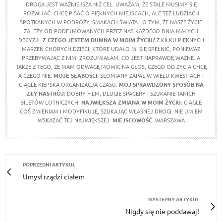
DROGA JEST WAŻNIEJSZA NIŻ CEL. UWAŻAM, ŻE STALE MUSIMY SIĘ
ROZWIJAĆ. CHCĘ PISAĆ O PIĘKNYCH MIEJSCACH, ALE TEŻ LUDZIACH
SPOTKANYCH W PODRÓŻY, SMAKACH ŚWIATA I O TYM, ŻE NASZE ŻYCIE
ZALEŻY OD PODEJMOWANYCH PRZEZ NAS KAŻDEGO DNIA MAŁYCH
DECYZJI.
Z CZEGO JESTEM DUMNA W MOIM ŻYCIU?
Z KILKU PIĘKNYCH
MARZEŃ CHORYCH DZIECI, KTÓRE UDAŁO MI SIĘ SPEŁNIĆ, PONIEWAŻ
PRZEBYWAJĄC Z NIMI ZROZUMIAŁAM, CO JEST NAPRAWDĘ WAŻNE. A
TAKŻE Z TEGO, ŻE MAM ODWAGĘ MÓWIĆ NA GŁOS, CZEGO OD ŻYCIA CHCĘ
A CZEGO NIE.
MOJE SŁABOŚCI
: SŁOMIANY ZAPAŁ W WIELU KWESTIACH I
CIĄGLE KIEPSKA ORGANIZACJA CZASU.
MÓJ SPRAWDZONY SPOSÓB NA
ZŁY NASTRÓJ
: DOBRY FILM, DŁUGIE SPACERY I SZUKANIE TANICH
BILETÓW LOTNICZYCH
NAJWIĘKSZA ZMIANA W MOIM ŻYCIU
: CIĄGLE
COŚ ZMIENIAM I MODYFIKUJĘ, SZUKAJĄC WŁASNEJ DROGI. NIE UMIEM
WSKAZAĆ TEJ NAJWIĘKSZEJ.
MIEJSCOWOŚĆ
: WARSZAWA
POPRZEDNI ARTYKUŁ
Umysł rządzi ciałem
NASTĘPNY ARTYKUŁ
Nigdy się nie poddawaj!