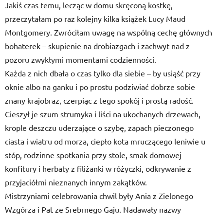
Jakiś czas temu, lecząc w domu skręconą kostkę,
przeczytałam po raz kolejny kilka książek Lucy Maud
Montgomery. Zwróciłam uwagę na wspólną cechę głównych
bohaterek – skupienie na drobiazgach i zachwyt nad z
pozoru zwykłymi momentami codzienności.
Każda z nich dbała o czas tylko dla siebie – by usiąść przy
oknie albo na ganku i po prostu podziwiać dobrze sobie
znany krajobraz, czerpiąc z tego spokój i prostą radość.
Cieszył je szum strumyka i liści na ukochanych drzewach,
krople deszczu uderzające o szybę, zapach pieczonego
ciasta i wiatru od morza, ciepło kota mruczącego leniwie u
stóp, rodzinne spotkania przy stole, smak domowej
konfitury i herbaty z filiżanki w różyczki, odkrywanie z
przyjaciółmi nieznanych innym zakątków.
Mistrzyniami celebrowania chwil były Ania z Zielonego
Wzgórza i Pat ze Srebrnego Gaju. Nadawały nazwy