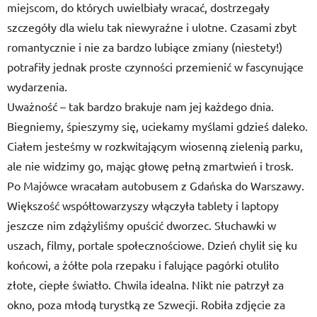
miejscom, do których uwielbiały wracać, dostrzegały
szczegóły dla wielu tak niewyraźne i ulotne. Czasami zbyt
romantycznie i nie za bardzo lubiące zmiany (niestety!)
potrafiły jednak proste czynności przemienić w fascynujące
wydarzenia.
Uważność – tak bardzo brakuje nam jej każdego dnia.
Biegniemy, śpieszymy się, uciekamy myślami gdzieś daleko.
Ciałem jesteśmy w rozkwitającym wiosenną zielenią parku,
ale nie widzimy go, mając głowę pełną zmartwień i trosk.
Po Majówce wracałam autobusem z Gdańska do Warszawy.
Większość współtowarzyszy włączyła tablety i laptopy
jeszcze nim zdążyliśmy opuścić dworzec. Słuchawki w
uszach, filmy, portale społecznościowe. Dzień chylił się ku
końcowi, a żółte pola rzepaku i falujące pagórki otuliło
złote, ciepłe światło. Chwila idealna. Nikt nie patrzył za
okno, poza młodą turystką ze Szwecji. Robiła zdjęcie za