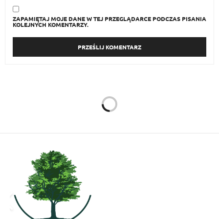
ZAPAMIĘTAJ MOJE DANE W TEJ PRZEGLĄDARCE PODCZAS PISANIA
KOLEJNYCH KOMENTARZY.
ZDROWIE
7 WRZEŚNIA 2014
Umysł rządzi ciałem
Autor:
ANNA KASICA BOGUCKA
Psychosomatyka to najprościej mówiąc wpływ psychiki na
fizyczne funkcjonowanie organizmu. Styl życia jaki