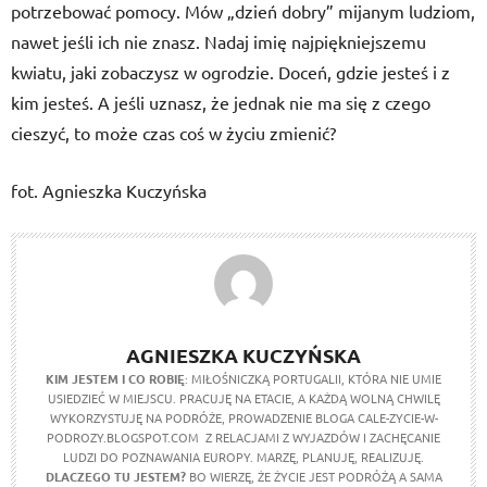
potrzebować pomocy. Mów „dzień dobry” mijanym ludziom,
nawet jeśli ich nie znasz. Nadaj imię najpiękniejszemu
kwiatu, jaki zobaczysz w ogrodzie. Doceń, gdzie jesteś i z
kim jesteś. A jeśli uznasz, że jednak nie ma się z czego
cieszyć, to może czas coś w życiu zmienić?
fot. Agnieszka Kuczyńska
AGNIESZKA KUCZYŃSKA
KIM JESTEM I CO ROBIĘ
: MIŁOŚNICZKĄ PORTUGALII, KTÓRA NIE UMIE
USIEDZIEĆ W MIEJSCU. PRACUJĘ NA ETACIE, A KAŻDĄ WOLNĄ CHWILĘ
WYKORZYSTUJĘ NA PODRÓŻE, PROWADZENIE BLOGA CALE-ZYCIE-W-
PODROZY.BLOGSPOT.COM Z RELACJAMI Z WYJAZDÓW I ZACHĘCANIE
LUDZI DO POZNAWANIA EUROPY. MARZĘ, PLANUJĘ, REALIZUJĘ.
DLACZEGO TU JESTEM?
BO WIERZĘ, ŻE ŻYCIE JEST PODRÓŻĄ A SAMA