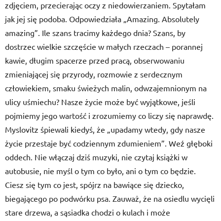
zdjęciem, przecierając oczy z niedowierzaniem. Spytałam
jak jej się podoba. Odpowiedziała „Amazing. Absolutely
amazing”. Ile szans tracimy każdego dnia? Szans, by
dostrzec wielkie szczęście w małych rzeczach – porannej
kawie, długim spacerze przed pracą, obserwowaniu
zmieniającej się przyrody, rozmowie z serdecznym
człowiekiem, smaku świeżych malin, odwzajemnionym na
ulicy uśmiechu? Nasze życie może być wyjątkowe, jeśli
pojmiemy jego wartość i zrozumiemy co liczy się naprawdę.
Myslovitz śpiewali kiedyś, że „upadamy wtedy, gdy nasze
życie przestaje być codziennym zdumieniem”. Weź głęboki
oddech. Nie włączaj dziś muzyki, nie czytaj książki w
autobusie, nie myśl o tym co było, ani o tym co będzie.
Ciesz się tym co jest, spójrz na bawiące się dziecko,
biegającego po podwórku psa. Zauważ, że na osiedlu wycięli
stare drzewa, a sąsiadka chodzi o kulach i może