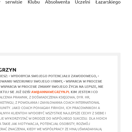
w serwisie Klubu Absolwenta Uczelni Łazarskiego
GRZYN
JESZ:
- WYDOBYCIA SWOJEGO POTENCJAŁU ZAWODOWEGO,
-
WANIU WIZERUNKU SWOJEGO I FIRMY,
- WSPARCIA W PROCESIE
- WSPARCIA W PROCESIE ZMIANY SWOJEGO ŻYCIA NA LEPSZE,
NIE
KTUJ SIE JUŻ DZIŚ!
AW@ANNAWEGRZYN.PL
KIM JESTEM I CO
ŁCENIA PRAWNIK, Z DOŚWIADCZENIA KSIĘGOWA, DYR. HR,
RKETINGU, Z POWOŁANIA I ZAMIŁOWANIA COACH INTERNATIONAL
UNITY. JAKO COACH POMAGAM FIRMOM, ICH PRACOWNIKOM A
ALNYM KLIENTOM WYDOBYĆ WSZYSTKIE NAJLEPSZE CECHY Z SIEBIE I
 JE WYKORZYSTAĆ W DRODZE DO WSPÓLNEGO SUKCESU. DLA MOICH
 TAKIE JAK MOTYWACJA, POTENCJAŁ OSOBISTY, ROZWÓJ
ERAĆ ZNACZENIA, KIEDY WE WSPÓŁPRACY ZE MNĄ UŚWIADAMIAJĄ