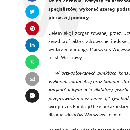
Dzień Zdrowia. Wszyscy zainteresow
specjalistów, wykonać szereg podst
pierwszej pomocy.
Celem akcji zorganizowanej przez Ucz
zasad profilaktyki zdrowotnej i eduka
wydarzeniem objął Marszałek Wojewód
m. st. Warszawy.
–
W przygotowanych punktach konsu
wykonać spirometrię oraz badanie słuchu
pacjentów będą m.in. dietetycy, psycho
przeprowadzono w sumie 3,1 tys. badań
wiceprezes Fundacji Uczelni Łazarskiego
dla mieszkańców Warszawy i okolic.
W trakcie Dnia Zdrowia zostanie udost