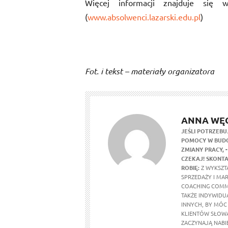
Więcej informacji znajduje się 
(
www.absolwenci.lazarski.edu.pl
)
Fot. i tekst – materiały organizatora
ANNA WĘ
JEŚLI POTRZEBU
POMOCY W BUDO
ZMIANY PRACY,
CZEKAJ! SKONTA
ROBIĘ:
Z WYKSZTA
SPRZEDAŻY I MA
COACHING COMM
TAKŻE INDYWIDU
INNYCH, BY MÓC
KLIENTÓW SŁOWA
ZACZYNAJĄ NABI