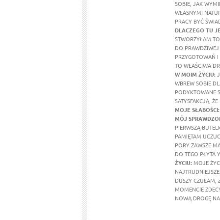
SOBIE, JAK WYMI
WŁASNYMI NATUR
PRACY BYĆ ŚWIA
DLACZEGO TU J
STWORZYŁAM TO 
DO PRAWDZIWEJ 
PRZYGOTOWAŃ I 
TO WŁAŚCIWA DR
W MOIM ŻYCIU
:
J
WBREW SOBIE DL
PODYKTOWANE SE
SATYSFAKCJĄ, ŻE
MOJE SŁABOŚCI:
MÓJ SPRAWDZON
PIERWSZĄ BUTEL
PAMIĘTAM UCZUCI
PORY ZAWSZE MA
DO TEGO PŁYTA Y
ŻYCIU:
MOJE ŻYCI
NAJTRUDNIEJSZE 
DUSZY CZUŁAM, 
MOMENCIE ZDECY
NOWĄ DROGĘ NA 