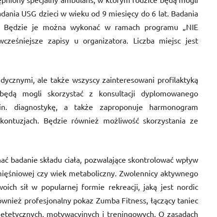
dania USG dzieci w wieku od 9 miesięcy do 6 lat. Badania
e. Będzie je można wykonać w ramach programu „NIE
ześniejsze zapisy u organizatora. Liczba miejsc jest
ycznymi, ale także wszyscy zainteresowani profilaktyką
będą mogli skorzystać z konsultacji dyplomowanego
.in. diagnostykę, a także zaproponuje harmonogram
i kontuzjach. Będzie również możliwość skorzystania ze
ć badanie składu ciała, pozwalające skontrolować wpływ
mięśniowej czy wiek metaboliczny. Zwolennicy aktywnego
ch sił w popularnej formie rekreacji, jaką jest nordic
również profesjonalny pokaz Zumba Fitness, łączący taniec
dietetycznych, motywacyjnych i treningowych. O zasadach