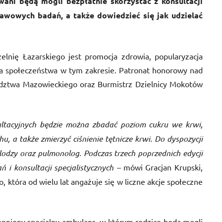
ani będą mogli bezpłatnie skorzystać z konsultacji
awowych badań, a także dowiedzieć się jak udzielać
elnię Łazarskiego jest promocja zdrowia, popularyzacja
cja społeczeństwa w tym zakresie. Patronat honorowy nad
ztwa Mazowieckiego oraz Burmistrz Dzielnicy Mokotów
ltacyjnych
będzie można zbadać poziom cukru we krwi,
, a także zmierzyć ciśnienie tętnicze krwi. Do dyspozycji
lodzy oraz pulmonolog. Podczas trzech poprzednich edycji
 i konsultacji specjalistycznych –
mówi Gracjan Krupski,
, która od wielu lat angażuje się w liczne akcje społeczne
ępniony specjalny ambulans, w którym rodzice będą mogli