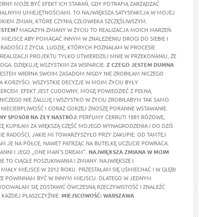
ERNY MOŻE BYĆ EFEKT ICH STARAŃ, GDY POTRAFIĄ ZARZĄDZAĆ
ALNYMI UMIEJĘTNOŚCIAMI. TO NAJWIĘKSZA SATYSFAKCJA W MOJEJ
DKIEM ZMIAN, KTÓRE CZYNIĄ CZŁOWIEKA SZCZĘŚLIWSZYM.
ESTEM?
MAGAZYN ZMIANY W ŻYCIU TO REALIZACJA MOICH MARZEŃ.
MIEJSCE ABY POMAGAĆ INNYM W ZNALEZIENIU DROGI DO SIEBIE I
RADOŚCI Z ŻYCIA. LUDZIE, KTÓRYCH POZNAŁAM W PROCESIE
REALIZACJI PROJEKTU TYLKO UTWIERDZILI MNIE W PRZEKONANIU, ŻE
OGA. DZIĘKUJĘ WSZYSTKIM ZA WSPARCIE.
Z CZEGO JESTEM DUMNA
ESTEM WIERNA SWOIM ZASADOM NIGDY NIE ZROBIŁAM NICZEGO
A KORZYŚCI. WSZYSTKIE DECYZJE W MOIM ŻYCIU BYŁY
RCEM. EFEKT JEST CUDOWNY, MOGĘ POWIEDZIEĆ Z PEŁNĄ
 NICZEGO NIE ŻAŁUJĘ I WSZYSTKO W ŻYCIU ZROBIŁABYM TAK SAMO.
NIECIERPLIWOŚĆ I CORAZ GORZEJ ZNOSZĘ PORANNE WSTAWANIE.
Y SPOSÓB NA ZŁY NASTRÓJ:
PERFUMY CERRUTI 1881 RÓŻOWE,
KĘ KUPIŁAM ZA WIĘKSZĄ CZĘŚĆ MOJEGO WYNAGRODZENIA I DO DZIŚ
E RADOŚCI, JAKIE MI TOWARZYSZYŁO PRZY ZAKUPIE. OD TAMTEJ
M JE NA PÓŁCE, NAWET PATRZĄC NA BUTELKĘ UCZUCIE POWRACA.
ANNI I JEGO „ONE MAN'S DREAM”.
NAJWIĘKSZA ZMIANA W MOIM
E TO CIĄGŁE POSZUKIWANIA I ZMIANY. NAJWIĘKSZE I
MIAŁY MIEJSCE W 2012 ROKU. PRZESTAŁAM SIĘ UŚMIECHAĆ I W GŁĘBI
ŻE POWINNAM BYĆ W INNYM MIEJSCU. DLATEGO W JEDNYM
DOWAŁAM SIĘ ZOSTAWIĆ ÓWCZESNĄ RZECZYWISTOŚĆ I ZNALEŹĆ
KAŻDEJ PŁASZCZYŹNIE.
MIEJSCOWOŚĆ: WARSZAWA