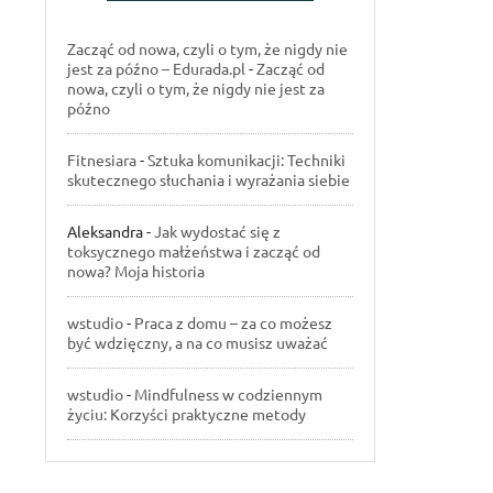
Zacząć od nowa, czyli o tym, że nigdy nie
jest za późno – Edurada.pl
-
Zacząć od
nowa, czyli o tym, że nigdy nie jest za
późno
Fitnesiara
-
Sztuka komunikacji: Techniki
skutecznego słuchania i wyrażania siebie
Aleksandra
-
Jak wydostać się z
toksycznego małżeństwa i zacząć od
nowa? Moja historia
wstudio
-
Praca z domu – za co możesz
być wdzięczny, a na co musisz uważać
wstudio
-
Mindfulness w codziennym
życiu: Korzyści praktyczne metody