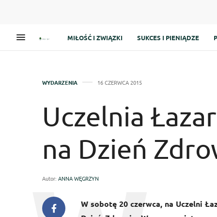
MIŁOŚĆ I ZWIĄZKI
SUKCES I PIENIĄDZE
WYDARZENIA
16 CZERWCA 2015
Uczelnia Łaza
na Dzień Zdro
Autor:
ANNA WĘGRZYN
W sobotę 20 czerwca, na Uczelni Łaz