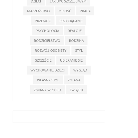
DZIECI
JAK BYĆ SZCZĘŚLIWYM
MAŁŻEŃSTWO
MIŁOŚĆ
PRACA
PRZEMOC
PRZYCIĄGANIE
PSYCHOLOGIA
REALCJE
RODZICIELSTWO
RODZINA
ROZWÓJ OSOBISTY
STYL
SZCZĘŚCIE
UBIERANIE SIĘ
WYCHOWANIE DZIECI
WYGLĄD
WŁASNY STYL
ZMIANA
ZMIANY W ŻYCIU
ZWIĄZEK