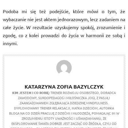
Podoba mi się też podejście, które mówi o tym, że
wybaczanie nie jest aktem jednorazowym, lecz zadaniem na
całe życie. W rezultacie uzyskujemy spokój, zrozumienie i
zgodę, co z kolei prowadzi do życia w harmonii ze sobą i
innymi.
KATARZYNA ZOFIA BAZYLCZYK
KIM JESTEM I CO ROBIĘ:
TRENER ROZWOJU OSOBISTEGO, DORADCA
ZAWODOWY, SURDOPEDAGOG I MIŁOŚNICZKA JOGI, Z PASJĄ I
ZAANGAŻOWANIEM ZGŁĘBIAJĄCA DZIEDZINĘ MINDFULNESS.
DYPLOMOWANY TRENER RELAKSACJI, MATKA DZIECIOM, AUTORKA
BLOGA NA CO DZIEŃ PRACUJĘ Z DZIEĆMI I MŁODZIEŻĄ, POMAGAJĄC IM W
ZROZUMIENIU ISTOTY UWAŻNOŚCI I UŚWIADAMIANIU, ŻE
EKSPLOROWANIE ŚWIATA DOBRZE JEST ZACZĄĆ OD ŹRÓDŁA, CZYLI OD