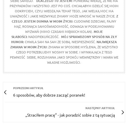
SIEBIE SAMEGO.
DLACZEGO TU JESTEM:
PONIEWAŻ WIERZĘ, ŻE NIE MA
PRZYPADKÓW I WSZYSTKO JEST PO COŚ. CHCIAŁABYM DZIELIĆ SIĘ MOIM
ODKRYCIEM, CZYLI WIEDZĄ NA TEMAT TEGO, JAK WIELKĄ MOC MA
UWAŻNOŚĆ I JAKIE NIEZWYKŁE ZMIANY MOŻE WNOSIĆ W NASZE ŻYCIE.
Z
CZEGO JESTEM DUMNA W MOIM ŻYCIU:
CUDOWNE DZIECIAKI, FAJNY
MĄŻ, ROSNĄCA SAMOŚWIADOMOŚĆ, ODWAGA W PODEJMOWANIU
WYZWAŃ (MIMO CZASAMI MIĘKKICH KOLAN).
MOJE
SŁABOŚCI:
NADOPIEKUŃCZOŚĆ.
MÓJ SPRAWDZONY SPOSÓB NA ZŁY
HUMOR:
CHWILA SAM NA SAM ZE SOBĄ. NIESPIESZNOŚĆ.
NAJWIĘKSZA
ZMIANA W MOIM ŻYCIU:
ZMIANA W SPOSOBIE MYŚLENIA, ŻE WSZYSTKO
CZEGO POTRZEBUJEMY NOSIMY W SOBIE. I WYNIKAJĄCA Z TEGO
PEWNOŚĆ SIEBIE, ROZUMIANA JAKO SPOKÓJ WEWNĘTRZNY I WIARA WE
WŁASNE MOŻLIWOŚCI.
POPRZEDNI ARTYKUŁ
6 sposobów, aby dobrze zacząć poranek!
NASTĘPNY ARTYKUŁ
„Straciłem pracę” - jak poradzić sobie z tą sytuacją