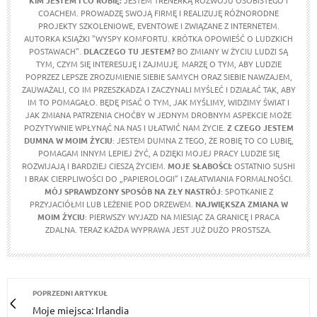
KIM JESTEM I CO ROBIĘ:
JESTEM TRENERKĄ ROZWOJU OSOBISTEGO I
COACHEM. PROWADZĘ SWOJĄ FIRMĘ I REALIZUJĘ RÓŻNORODNE
PROJEKTY SZKOLENIOWE, EVENTOWE I ZWIĄZANE Z INTERNETEM.
AUTORKA KSIĄŻKI "WYSPY KOMFORTU. KRÓTKA OPOWIEŚĆ O LUDZKICH
POSTAWACH".
DLACZEGO TU JESTEM?
BO ZMIANY W ŻYCIU LUDZI SĄ
TYM, CZYM SIĘ INTERESUJĘ I ZAJMUJĘ. MARZĘ O TYM, ABY LUDZIE
POPRZEZ LEPSZE ZROZUMIENIE SIEBIE SAMYCH ORAZ SIEBIE NAWZAJEM,
ZAUWAŻALI, CO IM PRZESZKADZA I ZACZYNALI MYŚLEĆ I DZIAŁAĆ TAK, ABY
IM TO POMAGAŁO. BĘDĘ PISAĆ O TYM, JAK MYŚLIMY, WIDZIMY ŚWIAT I
JAK ZMIANA PATRZENIA CHOĆBY W JEDNYM DROBNYM ASPEKCIE MOŻE
POZYTYWNIE WPŁYNĄĆ NA NAS I UŁATWIĆ NAM ŻYCIE.
Z CZEGO JESTEM
DUMNA W MOIM ŻYCIU
: JESTEM DUMNA Z TEGO, ŻE ROBIĘ TO CO LUBIĘ,
POMAGAM INNYM LEPIEJ ŻYĆ, A DZIĘKI MOJEJ PRACY LUDZIE SIĘ
ROZWIJAJĄ I BARDZIEJ CIESZĄ ŻYCIEM.
MOJE SŁABOŚCI:
OSTATNIO SUSHI
I BRAK CIERPLIWOŚCI DO „PAPIEROLOGII” I ZAŁATWIANIA FORMALNOŚCI.
MÓJ SPRAWDZONY SPOSÓB NA ZŁY NASTRÓJ
: SPOTKANIE Z
PRZYJACIÓŁMI LUB LEŻENIE POD DRZEWEM.
NAJWIĘKSZA ZMIANA W
MOIM ŻYCIU
: PIERWSZY WYJAZD NA MIESIĄC ZA GRANICĘ I PRACA
ZDALNA. TERAZ KAŻDA WYPRAWA JEST JUŻ DUŻO PROSTSZA.
POPRZEDNI ARTYKUŁ
Moje miejsca: Irlandia