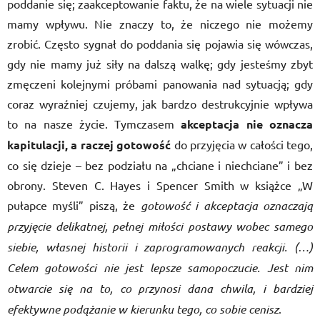
poddanie się; zaakceptowanie faktu, że na wiele sytuacji nie
mamy wpływu. Nie znaczy to, że niczego nie możemy
zrobić. Często sygnał do poddania się pojawia się wówczas,
gdy nie mamy już siły na dalszą walkę; gdy jesteśmy zbyt
zmęczeni kolejnymi próbami panowania nad sytuacją; gdy
coraz wyraźniej czujemy, jak bardzo destrukcyjnie wpływa
to na nasze życie. Tymczasem
akceptacja nie oznacza
kapitulacji, a raczej gotowość
do przyjęcia w całości tego,
co się dzieje – bez podziału na „chciane i niechciane” i bez
obrony. Steven C. Hayes i Spencer Smith w książce „W
pułapce myśli” piszą, że
gotowość i akceptacja oznaczają
przyjęcie delikatnej, pełnej miłości postawy wobec samego
siebie, własnej historii i zaprogramowanych reakcji. (…)
Celem gotowości nie jest lepsze samopoczucie. Jest nim
otwarcie się na to, co przynosi dana chwila, i bardziej
efektywne podążanie w kierunku tego, co sobie cenisz
.