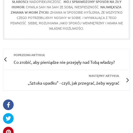
SŁABOŚCI:
NADOPIEKUŃCZOŚĆ.
MÓJ SPRAWDZONY SPOSÓB NA ZŁY
HUMOR:
CHWILA SAM NA SAM ZE SOBĄ. NIESPIESZNOŚĆ.
NAJWIĘKSZA
ZMIANA W MOIM ŻYCIU:
ZMIANA W SPOSOBIE MYŚLENIA, ŻE WSZYSTKO
CZEGO POTRZEBUJEMY NOSIMY W SOBIE. I WYNIKAJĄCA Z TEGO
PEWNOŚĆ SIEBIE, ROZUMIANA JAKO SPOKÓJ WEWNĘTRZNY I WIARA WE
WŁASNE MOŻLIWOŚCI.
POPRZEDNI ARTYKUŁ
Co zrobić, aby pieniądze nie przejęły nad Tobą władzy?
NASTĘPNY ARTYKUŁ
„Sztuka upadku” - czyli, jak przegrać, żeby wygrać