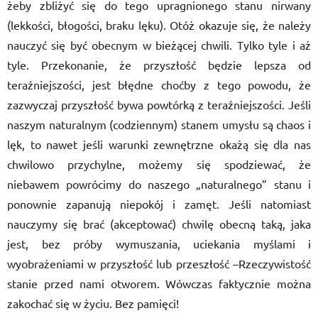
żeby zbliżyć się do tego upragnionego stanu nirwany
(lekkości, błogości, braku lęku). Otóż okazuje się, że należy
nauczyć się być obecnym w bieżącej chwili. Tylko tyle i aż
tyle. Przekonanie, że przyszłość będzie lepsza od
teraźniejszości, jest błędne choćby z tego powodu, że
zazwyczaj przyszłość bywa powtórką z teraźniejszości. Jeśli
naszym naturalnym (codziennym) stanem umysłu są chaos i
lęk, to nawet jeśli warunki zewnętrzne okażą się dla nas
chwilowo przychylne, możemy się spodziewać, że
niebawem powrócimy do naszego „naturalnego” stanu i
ponownie zapanują niepokój i zamęt. Jeśli natomiast
nauczymy się brać (akceptować) chwilę obecną taką, jaka
jest, bez próby wymuszania, uciekania myślami i
wyobrażeniami w przyszłość lub przeszłość –Rzeczywistość
stanie przed nami otworem. Wówczas faktycznie można
zakochać się w życiu. Bez pamięci!