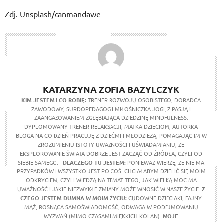
Zdj. Unsplash/canmandawe
KATARZYNA ZOFIA BAZYLCZYK
KIM JESTEM I CO ROBIĘ:
TRENER ROZWOJU OSOBISTEGO, DORADCA
ZAWODOWY, SURDOPEDAGOG I MIŁOŚNICZKA JOGI, Z PASJĄ I
ZAANGAŻOWANIEM ZGŁĘBIAJĄCA DZIEDZINĘ MINDFULNESS.
DYPLOMOWANY TRENER RELAKSACJI, MATKA DZIECIOM, AUTORKA
BLOGA NA CO DZIEŃ PRACUJĘ Z DZIEĆMI I MŁODZIEŻĄ, POMAGAJĄC IM W
ZROZUMIENIU ISTOTY UWAŻNOŚCI I UŚWIADAMIANIU, ŻE
EKSPLOROWANIE ŚWIATA DOBRZE JEST ZACZĄĆ OD ŹRÓDŁA, CZYLI OD
SIEBIE SAMEGO.
DLACZEGO TU JESTEM:
PONIEWAŻ WIERZĘ, ŻE NIE MA
PRZYPADKÓW I WSZYSTKO JEST PO COŚ. CHCIAŁABYM DZIELIĆ SIĘ MOIM
ODKRYCIEM, CZYLI WIEDZĄ NA TEMAT TEGO, JAK WIELKĄ MOC MA
UWAŻNOŚĆ I JAKIE NIEZWYKŁE ZMIANY MOŻE WNOSIĆ W NASZE ŻYCIE.
Z
CZEGO JESTEM DUMNA W MOIM ŻYCIU:
CUDOWNE DZIECIAKI, FAJNY
MĄŻ, ROSNĄCA SAMOŚWIADOMOŚĆ, ODWAGA W PODEJMOWANIU
WYZWAŃ (MIMO CZASAMI MIĘKKICH KOLAN).
MOJE