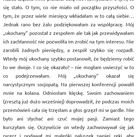
się stało. O tym, co nie miało od początku przyszłości. O
tym, że przez wiele miesięcy wkładałam w to całą siebie…
Jednak rano bez żalu podziękowałam za współpracę. Mój
„ukochany” pozostał z zespołem ale tak jak przewidywałam
ich zachłanność nie pozwoliła im zrobić na tym interesu. Nie
zarobili żadnych pieniędzy, a zespół szybko się rozpadł.
Wtedy mój ukochany szybko postanowił, że będziemy robić
to we dwoje. I co się okazało? – nie mogłam uwierzyć w to
co podejrzewałam. Mój „ukochany” okazał się
narcystycznym socjopatą. Na pierwszej konferencji powalił
mnie na kolana. Odniosłam klęskę. Swoim zachowaniem
(zresztą już dużo wcześniej) doprowadził, że podczas moich
przemówień cała się trzęsłam a głos grzęzł mi w gardle. Nie
było ani słychać ani czuć mojej pasji. Zamiast tego
kurczyłam się. Oczywiście on wtedy zachwowywał się jak
rycerz i podawał mi maleńki paluszek swojej ręki, aby