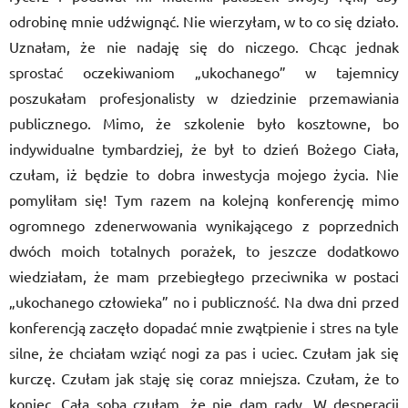
odrobinę mnie udźwignąć. Nie wierzyłam, w to co się działo.
Uznałam, że nie nadaję się do niczego. Chcąc jednak
sprostać oczekiwaniom „ukochanego” w tajemnicy
poszukałam profesjonalisty w dziedzinie przemawiania
publicznego. Mimo, że szkolenie było kosztowne, bo
indywidualne tymbardziej, że był to dzień Bożego Ciała,
czułam, iż będzie to dobra inwestycja mojego życia. Nie
pomyliłam się! Tym razem na kolejną konferencję mimo
ogromnego zdenerwowania wynikającego z poprzednich
dwóch moich totalnych porażek, to jeszcze dodatkowo
wiedziałam, że mam przebiegłego przeciwnika w postaci
„ukochanego człowieka” no i publiczność. Na dwa dni przed
konferencją zaczęło dopadać mnie zwątpienie i stres na tyle
silne, że chciałam wziąć nogi za pas i uciec. Czułam jak się
kurczę. Czułam jak staję się coraz mniejsza. Czułam, że to
koniec. Całą sobą czułam, że nie dam rady. W desperacji