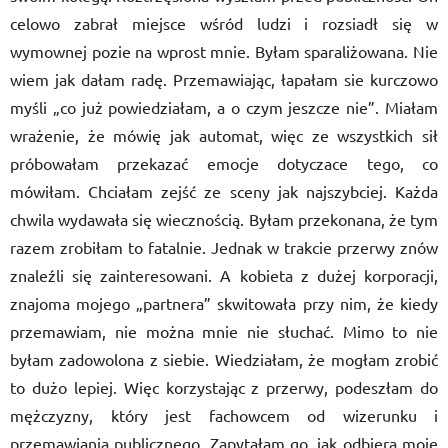
celowo zabrał miejsce wśród ludzi i rozsiadł się w
wymownej pozie na wprost mnie. Byłam sparaliżowana. Nie
wiem jak dałam radę. Przemawiając, łapałam sie kurczowo
myśli „co już powiedziałam, a o czym jeszcze nie”. Miałam
wrażenie, że mówię jak automat, więc ze wszystkich sił
próbowałam przekazać emocje dotyczace tego, co
mówiłam. Chciałam zejść ze sceny jak najszybciej. Każda
chwila wydawała się wiecznością. Byłam przekonana, że tym
razem zrobiłam to fatalnie. Jednak w trakcie przerwy znów
znaleźli się zainteresowani. A kobieta z dużej korporacji,
znajoma mojego „partnera” skwitowała przy nim, że kiedy
przemawiam, nie można mnie nie słuchać. Mimo to nie
byłam zadowolona z siebie. Wiedziałam, że mogłam zrobić
to dużo lepiej. Więc korzystając z przerwy, podeszłam do
mężczyzny, który jest fachowcem od wizerunku i
przemawiania publicznego. Zapytałam go, jak odbiera moje