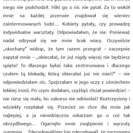
niego nie podchodził. Nikt go o nic nie pytał. Za to wokół
mnie na każdej przerwie znajdował się wieniec
zainteresowanych ludzi… Kobiety pytały, czy prowadzę
indywidualne warsztaty. Odpowiadałam, że nie. Ponieważ
nadal odzywał się we mnie brak wiary. Oczywiście
„ukochany” widząc, że tym razem przegrał – zaczepnie
zapytał mnie – „obiecałaś, że już nigdy więcej nie będziesz
spięta? To dlaczego byłaś taka zestresowana i dlaczego
czułem tą blokadę, którą obiecałaś już nie mieć?” – nie
odpowiedziałam nic. Spojrzałam w jego oczy z uśmiechem
lekkiej ironii. Po czym dodałam, czyżbyś chciał powiedzieć –
nie ciesz się mała, bo sukcesu nie odniosłaś? Roztrzęsiony i
wściekły rozpłakał się. Przecież on chce dla mnie jak
najlepiej, a ja niewdzięczna oskarżam go o coś tak
obrzydliwego… Ogarnęło mnie zwątpienie i wyrzuty
sumienia… Zdecydowaliśmy (on zdecydował), że zaczynamy