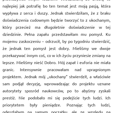
najlepiej jak potrafię bo ten temat jest moją pasją, która
wypływa z serca i duszy. Jednak stwierdziłam, że z braku
doświadczenia cudownym będzie tworzyć to z ukochanym,
który przecież ma długoletnie doświadczenie w tej
dziedzinie. Pełna zapału przedstawiłam mu pomysł. Ku
mojemu zaskoczeniu – odrzucił, by po tygodniu stwierdzić,
że jednak ten pomysł jest dobry. Mieliśmy we dwoje
przekazywać innym coś, co w ich życiu przyniesie zmiany na
lepsze. Mieliśmy nieść Dobro. Mój zapał i euforia nie miała
granic. Intensywnie pracowałam nad upragnionym
projektem. Jednak mój „ukochany” stwierdził, a właściwie
sam podjął decyzję, wprowadzając do projektu uznane
autorytety sposród naukowców, po to abyśmy zyskali
prestiż. Nie podobało mi się podejście tych ludzi. Ich
priorytetem były pieniądze. Poznając tych ludzi,
odeszłabym na samym początku, ale ze względu na