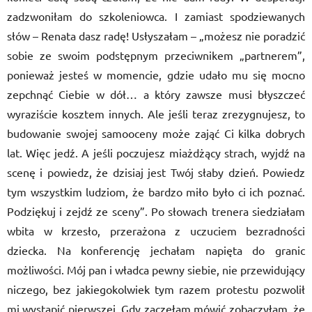
zadzwoniłam do szkoleniowca. I zamiast spodziewanych
słów – Renata dasz radę! Usłyszałam – „możesz nie poradzić
sobie ze swoim podstępnym przeciwnikem „partnerem”,
ponieważ jesteś w momencie, gdzie udało mu się mocno
zepchnąć Ciebie w dół… a który zawsze musi błyszczeć
wyraziście kosztem innych. Ale jeśli teraz zrezygnujesz, to
budowanie swojej samooceny może zająć Ci kilka dobrych
lat. Więc jedź. A jeśli poczujesz miażdżący strach, wyjdź na
scenę i powiedz, że dzisiaj jest Twój słaby dzień. Powiedz
tym wszystkim ludziom, że bardzo miło było ci ich poznać.
Podziękuj i zejdź ze sceny”. Po słowach trenera siedziałam
wbita w krzesło, przerażona z uczuciem bezradności
dziecka. Na konferencję jechałam napięta do granic
możliwości. Mój pan i władca pewny siebie, nie przewidujący
niczego, bez jakiegokolwiek tym razem protestu pozwolił
mi wystąpić pierwszej. Gdy zaczęłam mówić zobaczyłam, że