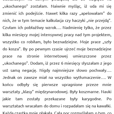
„ukochanego” zostałam. Naiwnie myśląc, iż uda mi się
zmienić ich podejście. Nawet kilka razy „apelowałam” do
nich, że w tym temacie kalkulacja czy haczyki „nie przejdą”.
Czułam ich pobłażliwy wzrok…. Nadmienię tylko, że przez
kilka miesięcy mojej intensywnej pracy nad tym projektem,
wszystko co robiłam, było beznadziejne. Moje prace „szły
do kosza”. By po pewnym czasie ujrzeć moje beznadziejne
prace na stronie internetowej umieszczone przez
„ukochanego”. Dodam, iż przez 6 miesięcy słyszałam z jego
ust samą negację. Nigdy najmniejsze słowo pochwały….
Jednak on zawsze miał na wszystko wytłumaczenie…. W
końcu odbyły się pierwsze upragnione przeze mnie
warsztaty „klasy” międzynarodowej. Były koszmarne. Nauki
jakie tam zostały przekazane były karygodne. Po
warsztatach wracałam do domu i rozpadałam się na kawałki.
Każda cząstka mnie płakała. Całą noc rozmyślałam o tym, co