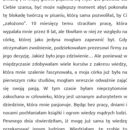
Ciebie szansa, być może najlepszy moment abyś pokonała
tę blokadę twórczą w pisaniu, którą sama pozwoliłaś, by Ci
„założono”. 10 miesięcy temu straciłam pracę, która
wypalała mnie przez 8 lat, ale tkwiłam w niej ze względu na
córkę, której jako jedyna mogłam zapewnić byt. Gdy
otrzymałam zwolnienie, podziekowałam prezesowi firmy za
jego decyzję. Jakież było jego zdziwienie… Ale ponieważ w
międzyczasie zdobywałam wiele kursów z zakresu wiedzy,
która mnie szalenie fascynowała, a moja córka już była na
pierwszym roku studiów, mogłam wreszcie odważnie zająć
się swoją pasją. W tym czasie byłam nieprzytomnie
zakochana w człowieku, który jest uznanym autorytetem w
dziedzinie, która mnie pasjonuje. Będąc bez pracy, dniami i
nocami pochłaniałam książki i ogrom wiedzy mądrych ludzi.
Pewnego dnia stwierdziłam, iż mogę już sama tę wiedzę
przekazywać innym ludziom. Wiedziałam, że zrobię to