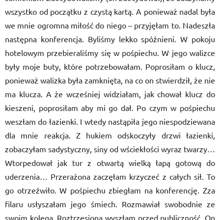
wszystko od początku z czystą kartą. A ponieważ nadal była
we mnie ogromna miłość do niego – przyjęłam to. Nadeszła
następna konferencja. Byliśmy lekko spóźnieni. W pokoju
hotelowym przebieraliśmy się w pośpiechu. W jego walizce
były moje buty, które potrzebowałam. Poprosiłam o klucz,
ponieważ walizka była zamknięta, na co on stwierdził, że nie
ma klucza. A że wcześniej widziałam, jak chował klucz do
kieszeni, poprosiłam aby mi go dał. Po czym w pośpiechu
weszłam do łazienki. I wtedy nastąpiła jego niespodziewana
dla mnie reakcja. Z hukiem odskoczyły drzwi łazienki,
zobaczyłam sadystyczny, siny od wściekłości wyraz twarzy…
Wtorpedował jak tur z otwartą wielką łapą gotową do
uderzenia… Przerażona zaczęłam krzyczeć z całych sił. To
go otrzeźwiło. W pośpiechu zbiegłam na konferencję. Zza
filaru usłyszałam jego śmiech. Rozmawiał swobodnie ze
swoim kolegą. Roztrzęsiona wyszłam przed publiczność. On