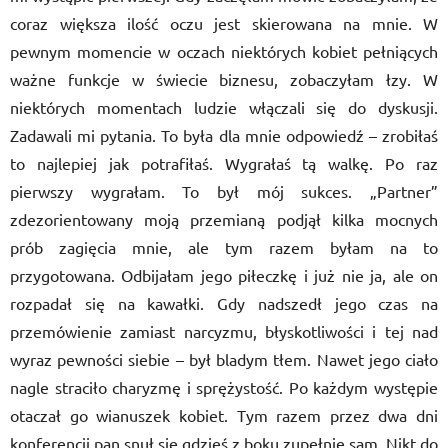
coraz większa ilość oczu jest skierowana na mnie. W
pewnym momencie w oczach niektórych kobiet pełniących
ważne funkcje w świecie biznesu, zobaczyłam łzy. W
niektórych momentach ludzie włączali się do dyskusji.
Zadawali mi pytania. To była dla mnie odpowiedź – zrobiłaś
to najlepiej jak potrafiłaś. Wygrałaś tą walkę. Po raz
pierwszy wygrałam. To był mój sukces. „Partner”
zdezorientowany moją przemianą podjął kilka mocnych
prób zagięcia mnie, ale tym razem byłam na to
przygotowana. Odbijałam jego piłeczkę i już nie ja, ale on
rozpadał się na kawałki. Gdy nadszedł jego czas na
przemówienie zamiast narcyzmu, błyskotliwości i tej nad
wyraz pewności siebie – był bladym tłem. Nawet jego ciało
nagle straciło charyzmę i sprężystość. Po każdym występie
otaczał go wianuszek kobiet. Tym razem przez dwa dni
konferencji pan snuł się gdzieś z boku zupełnie sam. Nikt do