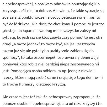
niepełnosprawnej, a ona wam odmówiła oburzając się lub
krzycząc. Jeśli nie, to dobrze. Ale wiem, że takie sytuacje się
zdarzają. Z punktu widzenia osoby pełnosprawnej musi to
być dość dziwne. Nie dość, że chce komuś pomóc, to jeszcze
„dostaje po łapach’’. I według mnie, wszystko zależy od
sytuacji, bo jeśli raz się ktoś zapyta „czy pomóc” to jest ok i
drugi „a może jednak” to może być, ale jeśli za trzecim
razem już się nie pyta tylko praktycznie zabiera się do
„pomocy”, to taka osoba niepełnosprawna się denerwuje,
ponieważ ktoś robi z niej bardziej niepełnosprawnego niż
jest. Pomagająca osoba odbiera im np. jedną z niewielu
rzeczy, które mogą zrobić same i czują się z tego dumne – i
to trochę tłumaczy, dlaczego krzyczą.
Ale czasem jest też tak, że pełnosprawny zaproponuje, że
pomoże osobie niepełnosprawnej, a ta od razu krzyczy i to