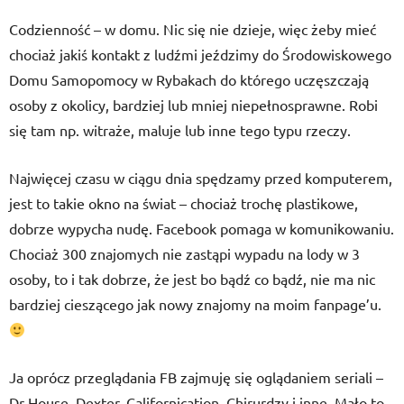
Codzienność – w domu. Nic się nie dzieje, więc żeby mieć
chociaż jakiś kontakt z ludźmi jeździmy do Środowiskowego
Domu Samopomocy w Rybakach do którego uczęszczają
osoby z okolicy, bardziej lub mniej niepełnosprawne. Robi
się tam np. witraże, maluje lub inne tego typu rzeczy.
Najwięcej czasu w ciągu dnia spędzamy przed komputerem,
jest to takie okno na świat – chociaż trochę plastikowe,
dobrze wypycha nudę. Facebook pomaga w komunikowaniu.
Chociaż 300 znajomych nie zastąpi wypadu na lody w 3
osoby, to i tak dobrze, że jest bo bądź co bądź, nie ma nic
bardziej cieszącego jak nowy znajomy na moim fanpage’u.
Ja oprócz przeglądania FB zajmuję się oglądaniem seriali –
Dr House, Dexter, Californication, Chirurdzy i inne. Mało to