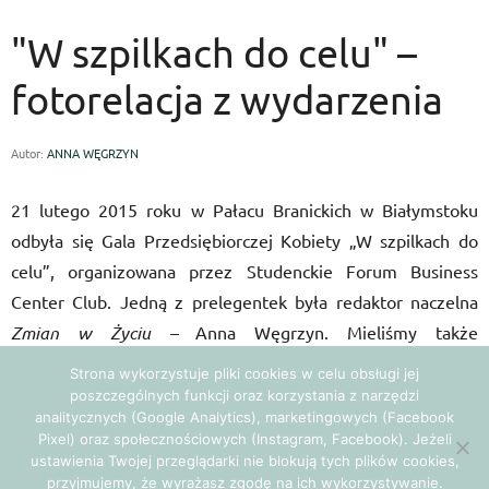
"W szpilkach do celu" –
fotorelacja z wydarzenia
Autor:
ANNA WĘGRZYN
21 lutego 2015 roku w Pałacu Branickich w Białymstoku
odbyła się Gala Przedsiębiorczej Kobiety „W szpilkach do
celu”, organizowana przez Studenckie Forum Business
Center Club. Jedną z prelegentek była redaktor naczelna
Zmian w Życiu –
Anna Węgrzyn. Mieliśmy także
przyjemność wysłuchać prelekcji Katarzyny Żak i Elżbiety
Strona wykorzystuje pliki cookies w celu obsługi jej
Wierzbickiej, uczestniczyć w pokazie mody Cymbeline i
poszczególnych funkcji oraz korzystania z narzędzi
analitycznych (Google Analytics), marketingowych (Facebook
Queen by Desperado oraz obserwować profesjonalną
Pixel) oraz społecznościowych (Instagram, Facebook). Jeżeli
metamorfozę przeprowadzoną przez Annę Sass (Anna Sass
ustawienia Twojej przeglądarki nie blokują tych plików cookies,
przyjmujemy, że wyrażasz zgodę na ich wykorzystywanie.
Make-up & Stylist) i Monikę Sobolewską (Colorstudio),