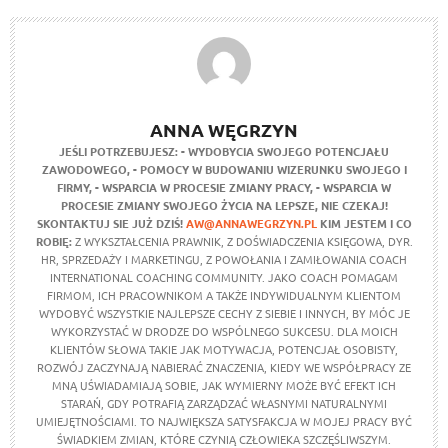
ANNA WĘGRZYN
JEŚLI POTRZEBUJESZ:
- WYDOBYCIA SWOJEGO POTENCJAŁU
ZAWODOWEGO,
- POMOCY W BUDOWANIU WIZERUNKU SWOJEGO I
FIRMY,
- WSPARCIA W PROCESIE ZMIANY PRACY,
- WSPARCIA W
PROCESIE ZMIANY SWOJEGO ŻYCIA NA LEPSZE,
NIE CZEKAJ!
SKONTAKTUJ SIE JUŻ DZIŚ!
AW@ANNAWEGRZYN.PL
KIM JESTEM I CO
ROBIĘ:
Z WYKSZTAŁCENIA PRAWNIK, Z DOŚWIADCZENIA KSIĘGOWA, DYR.
HR, SPRZEDAŻY I MARKETINGU, Z POWOŁANIA I ZAMIŁOWANIA COACH
INTERNATIONAL COACHING COMMUNITY. JAKO COACH POMAGAM
FIRMOM, ICH PRACOWNIKOM A TAKŻE INDYWIDUALNYM KLIENTOM
WYDOBYĆ WSZYSTKIE NAJLEPSZE CECHY Z SIEBIE I INNYCH, BY MÓC JE
WYKORZYSTAĆ W DRODZE DO WSPÓLNEGO SUKCESU. DLA MOICH
KLIENTÓW SŁOWA TAKIE JAK MOTYWACJA, POTENCJAŁ OSOBISTY,
ROZWÓJ ZACZYNAJĄ NABIERAĆ ZNACZENIA, KIEDY WE WSPÓŁPRACY ZE
MNĄ UŚWIADAMIAJĄ SOBIE, JAK WYMIERNY MOŻE BYĆ EFEKT ICH
STARAŃ, GDY POTRAFIĄ ZARZĄDZAĆ WŁASNYMI NATURALNYMI
UMIEJĘTNOŚCIAMI. TO NAJWIĘKSZA SATYSFAKCJA W MOJEJ PRACY BYĆ
ŚWIADKIEM ZMIAN, KTÓRE CZYNIĄ CZŁOWIEKA SZCZĘŚLIWSZYM.