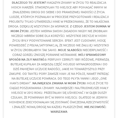
DLACZEGO TU JESTEM?
MAGAZYN ZMIANY W ŻYCIU TO REALIZACJA
MOICH MARZEŃ. STWORZYŁAM TO MIEJSCE ABY POMAGAĆ INNYM W
ZNALEZIENIU DROGI DO SIEBIE I DO PRAWDZIWEJ RADOŚCI Z ŻYCIA.
LUDZIE, KTÓRYCH POZNAŁAM W PROCESIE PRZYGOTOWAŃ I REALIZACJI
PROJEKTU TYLKO UTWIERDZILI MNIE W PRZEKONANIU, ŻE TO WŁAŚCIWA
DROGA. DZIĘKUJĘ WSZYSTKIM ZA WSPARCIE.
Z CZEGO JESTEM DUMNA W
MOIM ŻYCIU
:
JESTEM WIERNA SWOIM ZASADOM NIGDY NIE ZROBIŁAM
NICZEGO WBREW SOBIE DLA KORZYŚCI. WSZYSTKIE DECYZJE W MOIM
ŻYCIU BYŁY PODYKTOWANE SERCEM. EFEKT JEST CUDOWNY, MOGĘ
POWIEDZIEĆ Z PEŁNĄ SATYSFAKCJĄ, ŻE NICZEGO NIE ŻAŁUJĘ I WSZYSTKO
W ŻYCIU ZROBIŁABYM TAK SAMO.
MOJE SŁABOŚCI:
NIECIERPLIWOŚĆ I
CORAZ GORZEJ ZNOSZĘ PORANNE WSTAWANIE.
MÓJ SPRAWDZONY
SPOSÓB NA ZŁY NASTRÓJ:
PERFUMY CERRUTI 1881 RÓŻOWE, PIERWSZĄ
BUTELKĘ KUPIŁAM ZA WIĘKSZĄ CZĘŚĆ MOJEGO WYNAGRODZENIA I DO
DZIŚ PAMIĘTAM UCZUCIE RADOŚCI, JAKIE MI TOWARZYSZYŁO PRZY
ZAKUPIE. OD TAMTEJ PORY ZAWSZE MAM JE NA PÓŁCE, NAWET PATRZĄC
NA BUTELKĘ UCZUCIE POWRACA. DO TEGO PŁYTA YANNI I JEGO „ONE
MAN'S DREAM”.
NAJWIĘKSZA ZMIANA W MOIM ŻYCIU:
MOJE ŻYCIE TO
CIĄGŁE POSZUKIWANIA I ZMIANY. NAJWIĘKSZE I NAJTRUDNIEJSZE MIAŁY
MIEJSCE W 2012 ROKU. PRZESTAŁAM SIĘ UŚMIECHAĆ I W GŁĘBI DUSZY
CZUŁAM, ŻE POWINNAM BYĆ W INNYM MIEJSCU. DLATEGO W JEDNYM
MOMENCIE ZDECYDOWAŁAM SIĘ ZOSTAWIĆ ÓWCZESNĄ RZECZYWISTOŚĆ
I ZNALEŹĆ NOWĄ DROGĘ NA KAŻDEJ PŁASZCZYŹNIE.
MIEJSCOWOŚĆ:
WARSZAWA