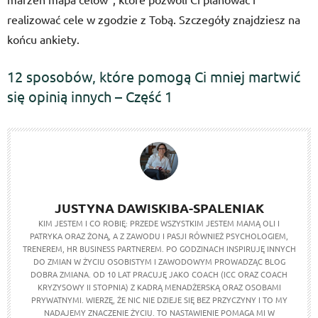
realizować cele w zgodzie z Tobą. Szczegóły znajdziesz na
końcu ankiety.
12 sposobów, które pomogą Ci mniej martwić
się opinią innych – Część 1
JUSTYNA DAWISKIBA-SPALENIAK
KIM JESTEM I CO ROBIĘ: PRZEDE WSZYSTKIM JESTEM MAMĄ OLI I
PATRYKA ORAZ ŻONĄ, A Z ZAWODU I PASJI RÓWNIEŻ PSYCHOLOGIEM,
TRENEREM, HR BUSINESS PARTNEREM. PO GODZINACH INSPIRUJĘ INNYCH
DO ZMIAN W ŻYCIU OSOBISTYM I ZAWODOWYM PROWADZĄC BLOG
DOBRA ZMIANA. OD 10 LAT PRACUJĘ JAKO COACH (ICC ORAZ COACH
KRYZYSOWY II STOPNIA) Z KADRĄ MENADŻERSKĄ ORAZ OSOBAMI
PRYWATNYMI. WIERZĘ, ŻE NIC NIE DZIEJE SIĘ BEZ PRZYCZYNY I TO MY
NADAJEMY ZNACZENIE ŻYCIU. TO NASTAWIENIE POMAGA MI W