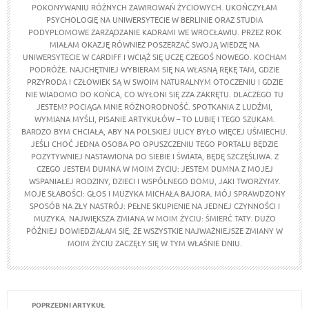
POKONYWANIU RÓŻNYCH ZAWIROWAŃ ŻYCIOWYCH. UKOŃCZYŁAM
PSYCHOLOGIĘ NA UNIWERSYTECIE W BERLINIE ORAZ STUDIA
PODYPLOMOWE ZARZĄDZANIE KADRAMI WE WROCŁAWIU. PRZEZ ROK
MIAŁAM OKAZJĘ RÓWNIEŻ POSZERZAĆ SWOJĄ WIEDZĘ NA
UNIWERSYTECIE W CARDIFF I WCIĄŻ SIĘ UCZĘ CZEGOŚ NOWEGO. KOCHAM
PODRÓŻE. NAJCHĘTNIEJ WYBIERAM SIĘ NA WŁASNĄ RĘKĘ TAM, GDZIE
PRZYRODA I CZŁOWIEK SĄ W SWOIM NATURALNYM OTOCZENIU I GDZIE
NIE WIADOMO DO KOŃCA, CO WYŁONI SIĘ ZZA ZAKRĘTU. DLACZEGO TU
JESTEM? POCIĄGA MNIE RÓŻNORODNOŚĆ. SPOTKANIA Z LUDŹMI,
WYMIANA MYŚLI, PISANIE ARTYKUŁÓW – TO LUBIĘ I TEGO SZUKAM.
BARDZO BYM CHCIAŁA, ABY NA POLSKIEJ ULICY BYŁO WIĘCEJ UŚMIECHU.
JEŚLI CHOĆ JEDNA OSOBA PO OPUSZCZENIU TEGO PORTALU BĘDZIE
POZYTYWNIEJ NASTAWIONA DO SIEBIE I ŚWIATA, BĘDĘ SZCZĘŚLIWA. Z
CZEGO JESTEM DUMNA W MOIM ŻYCIU: JESTEM DUMNA Z MOJEJ
WSPANIAŁEJ RODZINY, DZIECI I WSPÓLNEGO DOMU, JAKI TWORZYMY.
MOJE SŁABOŚCI: GŁOS I MUZYKA MICHAŁA BAJORA. MÓJ SPRAWDZONY
SPOSÓB NA ZŁY NASTRÓJ: PEŁNE SKUPIENIE NA JEDNEJ CZYNNOŚCI I
MUZYKA. NAJWIĘKSZA ZMIANA W MOIM ŻYCIU: ŚMIERĆ TATY. DUŻO
PÓŹNIEJ DOWIEDZIAŁAM SIĘ, ŻE WSZYSTKIE NAJWAŻNIEJSZE ZMIANY W
MOIM ŻYCIU ZACZĘŁY SIĘ W TYM WŁAŚNIE DNIU.
POPRZEDNI ARTYKUŁ