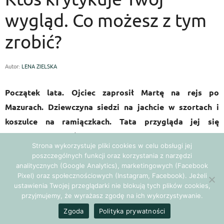
wygląd. Co możesz z tym
zrobić?
Autor:
LENA ZIELSKA
Początek lata. Ojciec zaprosił Martę na rejs po
Mazurach. Dziewczyna siedzi na jachcie w szortach i
koszulce na ramiączkach. Tata przygląda jej się
krytycznie i w końcu pyta: „Czy rubensowskie kształty
Strona wykorzystuje pliki cookies w celu obsługi jej
znowu są w modzie?”.
poszczególnych funkcji oraz korzystania z narzędzi
analitycznych (Google Analytics), marketingowych (Facebook
Pixel) oraz społecznościowych (Instagram, Facebook). Jeżeli
Kilka tygodni później Martę odwiedza przyjaciel, z którym
ustawienia Twojej przeglądarki nie blokują tych plików cookies,
dawno się nie widziała. „Sporo przytyłaś od zeszłego roku”
przyjmujemy, że wyrażasz zgodę na ich wykorzystywanie.
– mówi. Marta nosi rozmiar 38 i do tej pory czuła się
Zgoda
Polityka prywatności
atrakcyjna.