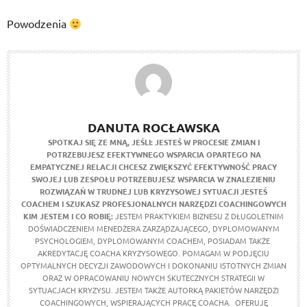
Powodzenia
DANUTA ROCŁAWSKA
SPOTKAJ SIĘ ZE MNĄ, JEŚLI:
JESTEŚ W PROCESIE ZMIAN I
POTRZEBUJESZ EFEKTYWNEGO WSPARCIA OPARTEGO NA
EMPATYCZNEJ RELACJI
CHCESZ ZWIĘKSZYĆ EFEKTYWNOŚĆ PRACY
SWOJEJ LUB ZESPOŁU
POTRZEBUJESZ WSPARCIA W ZNALEZIENIU
ROZWIĄZAŃ W TRUDNEJ LUB KRYZYSOWEJ SYTUACJI
JESTEŚ
COACHEM I SZUKASZ PROFESJONALNYCH NARZĘDZI COACHINGOWYCH
KIM JESTEM I CO ROBIĘ:
JESTEM PRAKTYKIEM BIZNESU Z DŁUGOLETNIM
DOŚWIADCZENIEM MENEDŻERA ZARZĄDZAJĄCEGO, DYPLOMOWANYM
PSYCHOLOGIEM, DYPLOMOWANYM COACHEM, POSIADAM TAKŻE
AKREDYTACJĘ COACHA KRYZYSOWEGO. POMAGAM W PODJĘCIU
OPTYMALNYCH DECYZJI ZAWODOWYCH I DOKONANIU ISTOTNYCH ZMIAN
ORAZ W OPRACOWANIU NOWYCH SKUTECZNYCH STRATEGII W
SYTUACJACH KRYZYSU. JESTEM TAKŻE AUTORKĄ PAKIETÓW NARZĘDZI
COACHINGOWYCH, WSPIERAJĄCYCH PRACĘ COACHA. OFERUJĘ