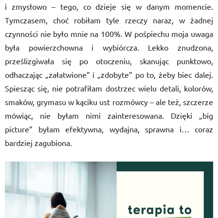
i zmysłowo – tego, co dzieje się w danym momencie.
Tymczasem, choć robiłam tyle rzeczy naraz, w żadnej
czynności nie było mnie na 100%. W pośpiechu moja uwaga
była powierzchowna i wybiórcza. Lekko znudzona,
prześlizgiwała się po otoczeniu, skanując punktowo,
odhaczając „załatwione” i „zdobyte” po to, żeby biec dalej.
Spiesząc się, nie potrafiłam dostrzec wielu detali, kolorów,
smaków, grymasu w kąciku ust rozmówcy – ale też, szczerze
mówiąc, nie byłam nimi zainteresowana. Dzięki „big
picture” byłam efektywna, wydajna, sprawna i… coraz
bardziej zagubiona.