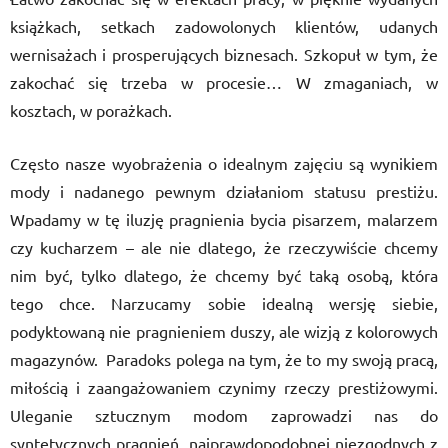
książkach, setkach zadowolonych klientów, udanych
wernisażach i prosperujących biznesach. Szkopuł w tym, że
zakochać się trzeba w procesie… W zmaganiach, w
kosztach, w porażkach.
Często nasze wyobrażenia o idealnym zajęciu są wynikiem
mody i nadanego pewnym działaniom statusu prestiżu.
Wpadamy w tę iluzję pragnienia bycia pisarzem, malarzem
czy kucharzem – ale nie dlatego, że rzeczywiście chcemy
nim być, tylko dlatego, że chcemy być taką osobą, która
tego chce. Narzucamy sobie idealną wersję siebie,
podyktowaną nie pragnieniem duszy, ale wizją z kolorowych
magazynów. Paradoks polega na tym, że to my swoją pracą,
miłością i zaangażowaniem czynimy rzeczy prestiżowymi.
Uleganie sztucznym modom zaprowadzi nas do
syntetycznych pragnień, najprawdopodobnej niezgodnych z