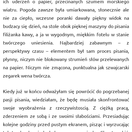
ich uderzeń o papier, przecinanych szumem morskiego
wiatru. Pogoda zawsze była umiarkowana, słonecznie ale
nie za ciepło, wczesne poranki dawały piękny widok na
budzacy się dzień, na stole obok pięknej maszyny do pisania
filiżanka kawy, a ja w wygodnym, miękkim fotelu w stanie
twórczego uniesienia. Najbardziej zabawnym – z
perspektywy czasu – elementem był sam proces pisania,
płynny, niczym nie blokowany strumień słów przelewanych
na papier. Niczym nie zmącona, punktualna jak szwajcarski
zegarek wena twórcza.
Kiedy już w końcu odważyłam się powrócić do pogrzebanej
pasji pisania, wiedziałam, że będę musiała skonfrontować
swoje wyobrażenia z rzeczywistoscią. Z ciężką pracą,
zderzeniem ze sobą i ze swoimi słabościami. Przesiadując
kolejne godziny przed pustym ekranem, pisząc i wyrzucając