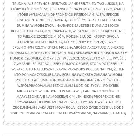
TRUDNA, ALE PRZYNOSI SPEKTAKULARNE EFEKTY. TO TAKI LUKSUS, NA
KTÓRY KAŻDY MOŻE SOBIE POZWOLIĆ. NA PORTALU PISZĘ O ZMIANACH,
KTÓRE WYMAGAJĄ KONFRONTACJI PRZEKONAŃ, ALE W EFEKCIE
FUNDAMENTALNIE POPRAWIAJĄ JAKOŚĆ ŻYCIA.
Z CZEGO JESTEM
DUMNA W MOIM ŻYCIU:
NAJBARDZIEJ JESTEM DUMNA Z MOICH
BLISKICH. OTACZAJĄ MNIE NAPRAWDĘ WSPANIALI, INSPIRUJĄCY LUDZIE.
TO WIELKIE SZCZĘŚCIE MIEĆ W RODZINIE LUDZI, KTÓRZY SWOJĄ
CODZIENNOŚCIĄ POKAZUJĄ JAK ŻYĆ, ŻEBY BYĆ SZCZĘŚLIWYM I
SPEŁNIONYM CZŁOWIEKIEM.
MOJE SŁABOŚCI:
AKCEPTUJĘ, A ENERGIĘ
SKUPIAM NA MOCNYCH STRONACH.
MÓJ SPRAWDZONY SPOSÓB NA ZŁY
HUMOR:
CZŁOWIEK, KTÓRY JEST W JESZCZE GORSZEJ FORMIE ... WYJŚCIE
Z WŁASNEJ FRUSTRACJI, ŻEBY POMÓC OSOBIE, KTÓRA POTRZEBUJE
WSPARCIA TO NAJLEPSZA TERAPIA. PARADOKS POLEGA NA TYM, ŻE TEN
KTO POMAGA ZYSKUJE NAJWIĘCEJ.
NAJWIĘKSZA ZMIANA W MOIM
ŻYCIU:
15 LAT FUNKCJONOWAŁAM W KORPORACYJNYM ŚWIECIE.
WSPÓŁPRACOWAŁAM I SZKOLIŁAM LUDZI OD SYCYLII PO SYBIR.
MIESZKAŁAM W LONDYNIE I W MOSKWIE, I ANI NA LONDYŃSKIEJ
MARYLEBONE ANI NA MOSKIEWSKIM LENINSKIM PROSPEKCIE NIE
SŁYSZAŁAM ODPOWIEDZI. RACZEJ WIĘCEJ PYTAŃ. DWA LATA TEMU
ZROZUMIAŁAM JAKA JEST MOJA ROLA I CZEGO ŻYCIE OCZEKUJE ODE
MNIE. POSZŁAM ZA TYM GŁOSEM I ODWAŻYŁAM SIĘ NA ZMIANĘ TOTALNĄ.