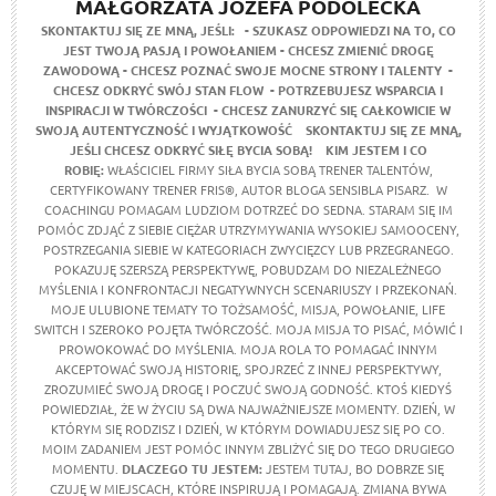
MAŁGORZATA JÓZEFA PODOLECKA
SKONTAKTUJ SIĘ ZE MNĄ, JEŚLI:
- SZUKASZ ODPOWIEDZI NA TO, CO
JEST TWOJĄ PASJĄ I POWOŁANIEM
- CHCESZ ZMIENIĆ DROGĘ
ZAWODOWĄ
- CHCESZ POZNAĆ SWOJE MOCNE STRONY I TALENTY
-
CHCESZ ODKRYĆ SWÓJ STAN FLOW
- POTRZEBUJESZ WSPARCIA I
INSPIRACJI W TWÓRCZOŚCI
- CHCESZ ZANURZYĆ SIĘ CAŁKOWICIE W
SWOJĄ AUTENTYCZNOŚĆ I WYJĄTKOWOŚĆ
SKONTAKTUJ SIĘ ZE MNĄ,
JEŚLI CHCESZ ODKRYĆ SIŁĘ BYCIA SOBĄ!
KIM JESTEM I CO
ROBIĘ:
WŁAŚCICIEL FIRMY SIŁA BYCIA SOBĄ TRENER TALENTÓW,
CERTYFIKOWANY TRENER FRIS®, AUTOR BLOGA SENSIBLA PISARZ. W
COACHINGU POMAGAM LUDZIOM DOTRZEĆ DO SEDNA. STARAM SIĘ IM
POMÓC ZDJĄĆ Z SIEBIE CIĘŻAR UTRZYMYWANIA WYSOKIEJ SAMOOCENY,
POSTRZEGANIA SIEBIE W KATEGORIACH ZWYCIĘZCY LUB PRZEGRANEGO.
POKAZUJĘ SZERSZĄ PERSPEKTYWĘ, POBUDZAM DO NIEZALEŻNEGO
MYŚLENIA I KONFRONTACJI NEGATYWNYCH SCENARIUSZY I PRZEKONAŃ.
MOJE ULUBIONE TEMATY TO TOŻSAMOŚĆ, MISJA, POWOŁANIE, LIFE
SWITCH I SZEROKO POJĘTA TWÓRCZOŚĆ. MOJA MISJA TO PISAĆ, MÓWIĆ I
PROWOKOWAĆ DO MYŚLENIA. MOJA ROLA TO POMAGAĆ INNYM
AKCEPTOWAĆ SWOJĄ HISTORIĘ, SPOJRZEĆ Z INNEJ PERSPEKTYWY,
ZROZUMIEĆ SWOJĄ DROGĘ I POCZUĆ SWOJĄ GODNOŚĆ. KTOŚ KIEDYŚ
POWIEDZIAŁ, ŻE W ŻYCIU SĄ DWA NAJWAŻNIEJSZE MOMENTY. DZIEŃ, W
KTÓRYM SIĘ RODZISZ I DZIEŃ, W KTÓRYM DOWIADUJESZ SIĘ PO CO.
MOIM ZADANIEM JEST POMÓC INNYM ZBLIŻYĆ SIĘ DO TEGO DRUGIEGO
MOMENTU.
DLACZEGO TU JESTEM:
JESTEM TUTAJ, BO DOBRZE SIĘ
CZUJĘ W MIEJSCACH, KTÓRE INSPIRUJĄ I POMAGAJĄ. ZMIANA BYWA