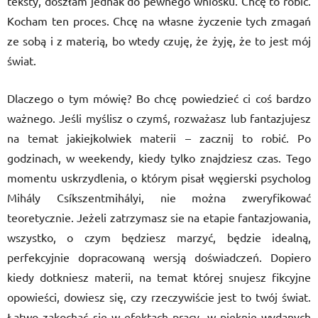
teksty, doszłam jednak do pewnego wniosku. Chcę to robić.
Kocham ten proces. Chcę na własne życzenie tych zmagań
ze sobą i z materią, bo wtedy czuję, że żyję, że to jest mój
świat.
Dlaczego o tym mówię? Bo chcę powiedzieć ci coś bardzo
ważnego. Jeśli myślisz o czymś, rozważasz lub fantazjujesz
na temat jakiejkolwiek materii – zacznij to robić. Po
godzinach, w weekendy, kiedy tylko znajdziesz czas. Tego
momentu uskrzydlenia, o którym pisał węgierski psycholog
Mihály Csíkszentmihályi, nie można zweryfikować
teoretycznie. Jeżeli zatrzymasz sie na etapie fantazjowania,
wszystko, o czym będziesz marzyć, będzie idealną,
perfekcyjnie dopracowaną wersją doświadczeń. Dopiero
kiedy dotkniesz materii, na temat której snujesz fikcyjne
opowieści, dowiesz się, czy rzeczywiście jest to twój świat.
Łatwo zakochać się w efektach pracy, w pięknie wydanych