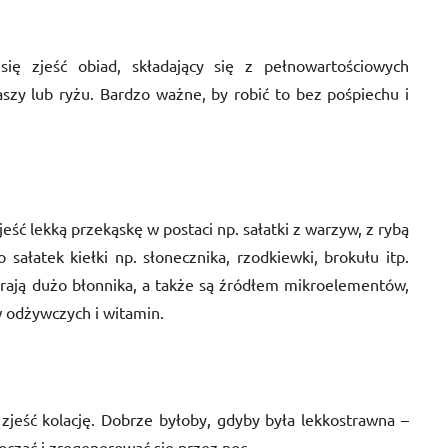
ię zjeść obiad, składający się z pełnowartościowych
szy lub ryżu. Bardzo ważne, by robić to bez pośpiechu i
eść lekką przekąskę w postaci np. sałatki z warzyw, z rybą
sałatek kiełki np. słonecznika, rzodkiewki, brokułu itp.
erają dużo błonnika, a także są źródłem mikroelementów,
w odżywczych i witamin.
zjeść kolację. Dobrze byłoby, gdyby była lekkostrawna –
cząć i zregenerować się przez noc.