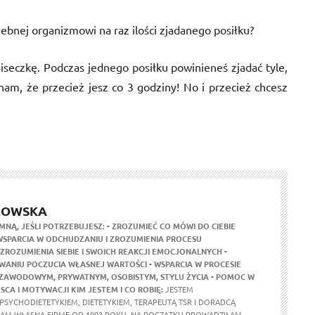
ebnej organizmowi na raz ilości zjadanego posiłku?
iseczkę. Podczas jednego posiłku powinieneś zjadać tyle,
nam, że przecież jesz co 3 godziny! No i przecież chcesz
ŁOWSKA
 MNĄ, JEŚLI POTRZEBUJESZ:
- ZROZUMIEĆ CO MÓWI DO CIEBIE
 WSPARCIA W ODCHUDZANIU I ZROZUMIENIA PROCESU
 ZROZUMIENIA SIEBIE I SWOICH REAKCJI EMOCJONALNYCH
-
ANIU POCZUCIA WŁASNEJ WARTOŚCI
- WSPARCIA W PROCESIE
: ZAWODOWYM, PRYWATNYM, OSOBISTYM, STYLU ŻYCIA
- POMOC W
JSCA I MOTYWACJI
KIM JESTEM I CO ROBIĘ:
JESTEM
PSYCHODIETETYKIEM, DIETETYKIEM, TERAPEUTĄ TSR I DORADCĄ
M WŁASNĄ FIRMĘ OD 1993 ROKU. NA POCZĄTKU PROWADZIŁAM