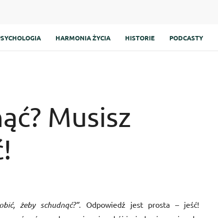
PSYCHOLOGIA
HARMONIA ŻYCIA
HISTORIE
PODCASTY
ąć? Musisz
!
bić, żeby schudnąć?”.
Odpowiedź jest prosta – jeść!