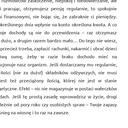
rozmówców zaskoczenie, niepokój i niedowierzanie, ale
li pracując, otrzymujesz pensję regularnie, to spokojnie
finansowymi, nie bojąc się, że zabraknie ci pieniędzy.
 określonego dnia wpłynie na konto określona kwota. A co
i twoje dochody są nie do przewidzenia – raz otrzymasz
dzo dużo, a drugim razem bardzo mało… Do tego nie wiesz,
przecież trzeba, zapłacić rachunki, nakarmić i ubrać dzieci
żliwą sumę, żeby w razie braku dochodu mieć na
kcjonuje nasz organizm. Jeśli dostarczamy mu regularnie,
ilości (nie za dużo!) składników odżywczych, nie musi
est też przeciążony ilością, której nie jest w stanie
etyczne. Efekt – nic nie magazynuje w postaci wałeczków
dach. Jeśli tę prostą zasadę wprowadzisz w życie, drogi
zależnie od pory roku czy osobistych spraw – Twoje zapasy
śnieg na wiosnę i to raz na zawsze.