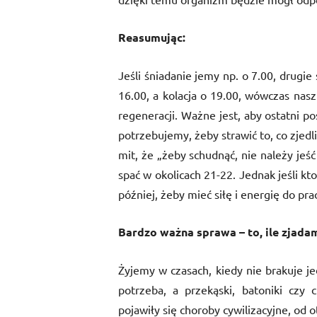
Reasumując:
Jeśli śniadanie jemy np. o 7.00, drugi
16.00, a kolacja o 19.00, wówczas nas
regeneracji. Ważne jest, aby ostatni p
potrzebujemy, żeby strawić to, co zjedli
mit, że „żeby schudnąć, nie należy jeść
spać w okolicach 21-22. Jednak jeśli kt
później, żeby mieć siłę i energię do prac
Bardzo ważna sprawa – to, ile zjada
Żyjemy w czasach, kiedy nie brakuje j
potrzeba, a przekąski, batoniki czy
pojawiły się choroby cywilizacyjne, od o