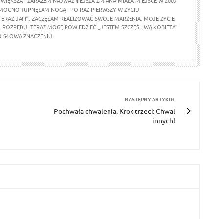
WIĘKSZA I ZARAZEM NAJWAŻNIEJSZA ZMIANA MIAŁA MIEJSCE W 2003
 MOCNO TUPNĘŁAM NOGĄ I PO RAZ PIERWSZY W ŻYCIU
ERAZ JA!!!”. ZACZĘŁAM REALIZOWAĆ SWOJE MARZENIA. MOJE ŻYCIE
I ROZPĘDU. TERAZ MOGĘ POWIEDZIEĆ „JESTEM SZCZĘŚLIWĄ KOBIETĄ”
O SŁOWA ZNACZENIU.
NASTĘPNY ARTYKUŁ
Pochwała chwalenia. Krok trzeci: Chwal
innych!