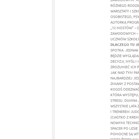
RÓŻNEGO RODZAJ
WARSZTATY I SZ
OSOBISTEGO, PS
AUTORKĄ PROGRA
„12 MOSTÓW” – 
ZAWODOWYCH – 
UCZNIÓW SZKOŁY
DLACZEGO TU J
SPOTKA. JEDNAK 
BĘDZIE WYGLĄDAŁ
DECYZJI, MYŚLI
ZROZUMIEĆ ICH 
JAK NAD TYM PA
NAJBARDZIEJ JE
ZMIANY Z POSTAW
KOGOŚ ODEZWAĆ 
KTÓRA WYSTĘPUJ
STRESU. DUMNA 
WSZYSTKIE LATA
I TRENEREM JUDO
(CIASTKO Z KREM
NOWYMI TECHNO
SPACER PO LESI
POMOCNE SĄ WTE