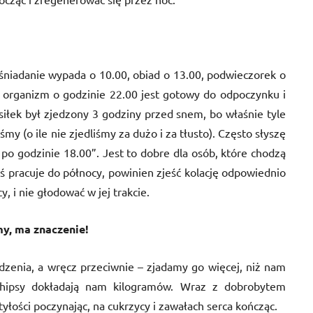
e śniadanie wypada o 10.00, obiad o 13.00, podwieczorek o
z organizm o godzinie 22.00 jest gotowy do odpoczynku i
osiłek był zjedzony 3 godziny przed snem, bo właśnie tyle
śmy (o ile nie zjedliśmy za dużo i za tłusto). Często słyszę
 po godzinie 18.00”. Jest to dobre dla osób, które chodzą
oś pracuje do północy, powinien zjeść kolację odpowiednio
y, i nie głodować w jej trakcie.
my, ma znaczenie!
edzenia, a wręcz przeciwnie – zjadamy go więcej, niż nam
 chipsy dokładają nam kilogramów. Wraz z dobrobytem
tyłości poczynając, na cukrzycy i zawałach serca kończąc.