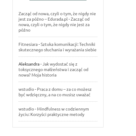
Zacząć od nowa, czyli o tym, że nigdy nie
jest za późno – Edurada.pl
-
Zacząć od
nowa, czyli o tym, że nigdy nie jest za
późno
Fitnesiara
-
Sztuka komunikacji: Techniki
skutecznego słuchania i wyrażania siebie
Aleksandra
-
Jak wydostać się z
toksycznego małżeństwa i zacząć od
nowa? Moja historia
wstudio
-
Praca z domu – za co możesz
być wdzięczny, a na co musisz uważać
wstudio
-
Mindfulness w codziennym
życiu: Korzyści praktyczne metody