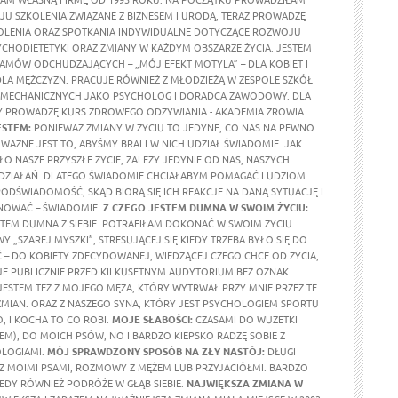
U SZKOLENIA ZWIĄZANE Z BIZNESEM I URODĄ, TERAZ PROWADZĘ
KOLENIA ORAZ SPOTKANIA INDYWIDUALNE DOTYCZĄCE ROZWOJU
YCHODIETETYKI ORAZ ZMIANY W KAŻDYM OBSZARZE ŻYCIA. JESTEM
MÓW ODCHUDZAJĄCYCH – „MÓJ EFEKT MOTYLA” – DLA KOBIET I
DLA MĘŻCZYZN. PRACUJE RÓWNIEŻ Z MŁODZIEŻĄ W ZESPOLE SZKÓŁ
MECHANICZNYCH JAKO PSYCHOLOG I DORADCA ZAWODOWY. DLA
 PROWADZĘ KURS ZDROWEGO ODŻYWIANIA - AKADEMIA ZROWIA.
ESTEM:
PONIEWAŻ ZMIANY W ŻYCIU TO JEDYNE, CO NAS NA PEWNO
WAŻNE JEST TO, ABYŚMY BRALI W NICH UDZIAŁ ŚWIADOMIE. JAK
O NASZE PRZYSZŁE ŻYCIE, ZALEŻY JEDYNIE OD NAS, NASZYCH
 I DZIAŁAŃ. DLATEGO ŚWIADOMIE CHCIAŁABYM POMAGAĆ LUDZIOM
PODŚWIADOMOŚĆ, SKĄD BIORĄ SIĘ ICH REAKCJE NA DANĄ SYTUACJĘ I
NOWAĆ – ŚWIADOMIE.
Z CZEGO JESTEM DUMNA W SWOIM ŻYCIU:
STEM DUMNA Z SIEBIE. POTRAFIŁAM DOKONAĆ W SWOIM ŻYCIU
Y „SZAREJ MYSZKI”, STRESUJĄCEJ SIĘ KIEDY TRZEBA BYŁO SIĘ DO
– DO KOBIETY ZDECYDOWANEJ, WIEDZĄCEJ CZEGO CHCE OD ŻYCIA,
E PUBLICZNIE PRZED KILKUSETNYM AUDYTORIUM BEZ OZNAK
JESTEM TEŻ Z MOJEGO MĘŻA, KTÓRY WYTRWAŁ PRZY MNIE PRZEZ TE
 ZMIAN. ORAZ Z NASZEGO SYNA, KTÓRY JEST PSYCHOLOGIEM SPORTU
, I KOCHA TO CO ROBI.
MOJE SŁABOŚCI:
CZASAMI DO WUZETKI
EM), DO MOICH PSÓW, NO I BARDZO KIEPSKO RADZĘ SOBIE Z
LOGIAMI.
MÓJ SPRAWDZONY SPOSÓB NA ZŁY NASTÓJ:
DŁUGI
E Z MOIMI PSAMI, ROZMOWY Z MĘŻEM LUB PRZYJACIÓŁMI. BARDZO
DY RÓWNIEŻ PODRÓŻE W GŁĄB SIEBIE.
NAJWIĘKSZA ZMIANA W