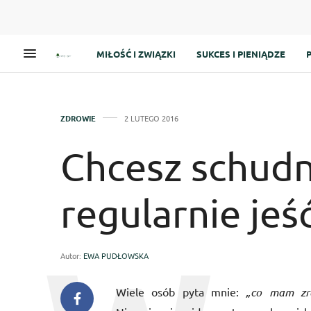
MIŁOŚĆ I ZWIĄZKI
SUKCES I PIENIĄDZE
ZDROWIE
2 LUTEGO 2016
Chcesz schudn
regularnie jeść
Autor:
EWA PUDŁOWSKA
Wiele osób pyta mnie:
„co mam zro