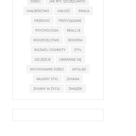
DZIECI
JAK BYĆ SZCZĘŚLIWYM
MAŁŻEŃSTWO
MIŁOŚĆ
PRACA
PRZEMOC
PRZYCIĄGANIE
PSYCHOLOGIA
REALCJE
RODZICIELSTWO
RODZINA
ROZWÓJ OSOBISTY
STYL
SZCZĘŚCIE
UBIERANIE SIĘ
WYCHOWANIE DZIECI
WYGLĄD
WŁASNY STYL
ZMIANA
ZMIANY W ŻYCIU
ZWIĄZEK