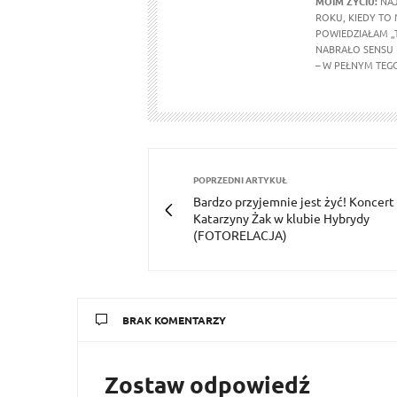
MOIM ŻYCIU:
NAJ
ROKU, KIEDY TO
POWIEDZIAŁAM „T
NABRAŁO SENSU 
– W PEŁNYM TEG
POPRZEDNI ARTYKUŁ
Bardzo przyjemnie jest żyć! Koncert
Katarzyny Żak w klubie Hybrydy
(FOTORELACJA)
BRAK KOMENTARZY
Zostaw odpowiedź