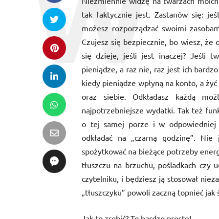
Niezmiennie widzę na twarzach moich 
tak faktycznie jest. Zastanów się: jeś
możesz rozporządzać swoimi zasobami 
Czujesz się bezpiecznie, bo wiesz, że
się dzieje, jeśli jest inaczej? Jeśl
pieniądze, a raz nie, raz jest ich bar
kiedy pieniądze wpłyną na konto, a żyć 
oraz siebie. Odkładasz każdą mo
najpotrzebniejsze wydatki. Tak też fun
o tej samej porze i w odpowiedniej 
odkładać na „czarną godzinę”. Nie j
spożytkować na bieżące potrzeby energ
tłuszczu na brzuchu, pośladkach czy u
czytelniku, i będziesz ją stosował nie
„tłuszczyku” powoli zaczną topnieć jak 
Jak to zrobić? To bardzo proste!