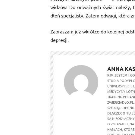
widzów. Do odważnych świat należy, 
dłoń specjalisty. Zatem odwagi, która zmi
Zapraszam już wkrótce do kolejnej odsł
depresji.
ANNA KAS
KIM JESTEM I CO
STUDIA PODYPLO
UNIWERSYTECIE 
MEDYCYNY LOTNI
TRAINING POLAND
ZWIERCIADŁO.PL.
SZERZĄC IDEE N
DLACZEGO TU J
SĄ NIEODŁĄCZNY
O ZMIANACH, NA
HASŁACH, KTÓRE
PSYCHOLOGIA PO