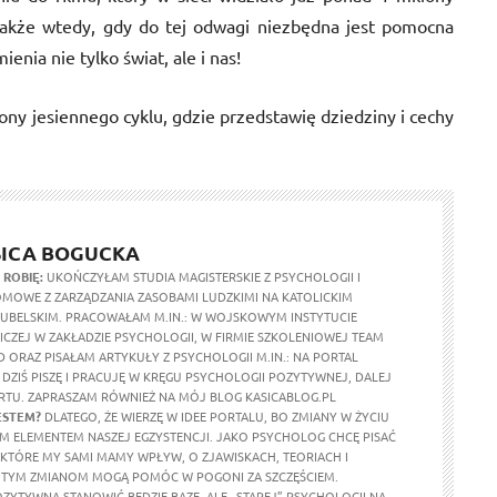
także wtedy, gdy do tej odwagi niezbędna jest pomocna
enia nie tylko świat, ale i nas!
ony jesiennego cyklu, gdzie przedstawię dziedziny i cechy
ICA BOGUCKA
 ROBIĘ:
UKOŃCZYŁAM STUDIA MAGISTERSKIE Z PSYCHOLOGII I
MOWE Z ZARZĄDZANIA ZASOBAMI LUDZKIMI NA KATOLICKIM
LUBELSKIM. PRACOWAŁAM M.IN.: W WOJSKOWYM INSTYTUCIE
CZEJ W ZAKŁADZIE PSYCHOLOGII, W FIRMIE SZKOLENIOWEJ TEAM
 ORAZ PISAŁAM ARTYKUŁY Z PSYCHOLOGII M.IN.: NA PORTAL
 DZIŚ PISZĘ I PRACUJĘ W KRĘGU PSYCHOLOGII POZYTYWNEJ, DALEJ
URTU. ZAPRASZAM RÓWNIEŻ NA MÓJ BLOG KASICABLOG.PL
ESTEM?
DLATEGO, ŻE WIERZĘ W IDEE PORTALU, BO ZMIANY W ŻYCIU
M ELEMENTEM NASZEJ EGZYSTENCJI. JAKO PSYCHOLOG CHCĘ PISAĆ
 KTÓRE MY SAMI MAMY WPŁYW, O ZJAWISKACH, TEORIACH I
 TYM ZMIANOM MOGĄ POMÓC W POGONI ZA SZCZĘŚCIEM.
ZYTYWNA STANOWIĆ BĘDZIE BAZĘ, ALE „STAREJ” PSYCHOLOGII NA