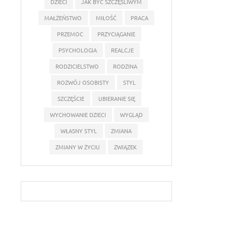
DZIECI
JAK BYĆ SZCZĘŚLIWYM
MAŁŻEŃSTWO
MIŁOŚĆ
PRACA
PRZEMOC
PRZYCIĄGANIE
PSYCHOLOGIA
REALCJE
RODZICIELSTWO
RODZINA
ROZWÓJ OSOBISTY
STYL
SZCZĘŚCIE
UBIERANIE SIĘ
WYCHOWANIE DZIECI
WYGLĄD
WŁASNY STYL
ZMIANA
ZMIANY W ŻYCIU
ZWIĄZEK