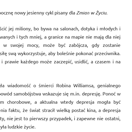
ocznę nowy jesienny cykl pisany dla
Zmian w Życiu
.
cić jej miliony, bo bywa na salonach, dotyka i młodych i
wanych i tych mniej, a granice na mapie nie mają dla niej
wa w swojej mocy, może być zabójcza, gdy zostanie
 siłę swą wykorzystuje, aby boleśnie pokonać przeciwnika.
 i prawie każdego może zaczepić, usidlić, a czasem i na
gła wiadomość o śmierci Robina Williamsa, genialnego
powód samobójstwa wskazuje się m.in. depresję. Ponoć w
um chorobowe, a aktualna wtedy depresja mogła być
ia faktu, że świat stracił wielką postać kina, a depresja
y, nie jest to pierwszy przypadek, i zapewne nie ostatni,
yła ludzkie życie.