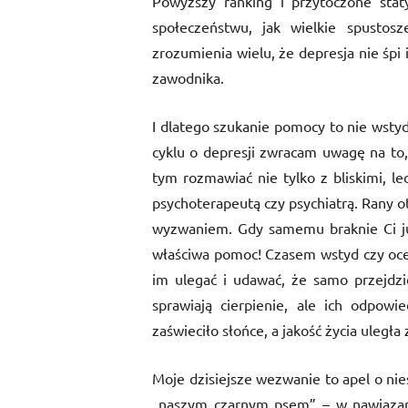
Powyższy ranking i przytoczone stat
społeczeństwu, jak wielkie spustosz
zrozumienia wielu, że depresja nie śpi
zawodnika.
I dlatego szukanie pomocy to nie wsty
cyklu o depresji zwracam uwagę na to,
tym rozmawiać nie tylko z bliskimi, l
psychoterapeutą czy psychiatrą. Rany ot
wyzwaniem. Gdy samemu braknie Ci już 
właściwa pomoc! Czasem wstyd czy oce
im ulegać i udawać, że samo przejdzie
sprawiają cierpienie, ale ich odpow
zaświeciło słońce, a jakość życia uległa
Moje dzisiejsze wezwanie to apel o nies
„naszym czarnym psem” – w nawiązaniu