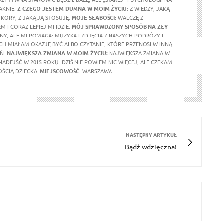
AKNIE.
Z CZEGO JESTEM DUMNA
W MOIM ŻYCIU
: Z WIEDZY, JAKĄ
OKORY, Z JAKĄ JĄ STOSUJĘ.
MOJE SŁABOŚCI:
WALCZĘ Z
 I CORAZ LEPIEJ MI IDZIE.
MÓJ SPRAWDZONY SPOSÓB NA ZŁY
LNY, ALE MI POMAGA: MUZYKA I ZDJĘCIA Z NASZYCH PODRÓŻY I
CH MIAŁAM OKAZJĘ BYĆ ALBO CZYTANIE, KTÓRE PRZENOSI W INNĄ
EŃ.
NAJWIĘKSZA ZMIANA W MOIM ŻYCIU:
NAJWIĘKSZA ZMIANA W
ADEJŚĆ W 2015 ROKU. DZIŚ NIE POWIEM NIC WIĘCEJ, ALE CZEKAM
OŚCIĄ DZIECKA.
MIEJSCOWOŚĆ
: WARSZAWA
NASTĘPNY ARTYKUŁ
Bądź wdzięczna!