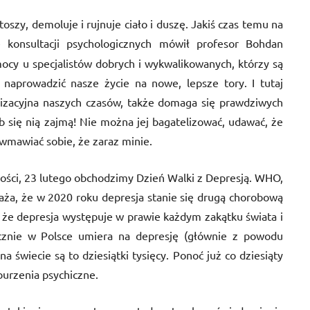
toszy, demoluje i rujnuje ciało i duszę. Jakiś czas temu na
 konsultacji psychologicznych mówił profesor Bohdan
cy u specjalistów dobrych i wykwalikowanych, którzy są
naprowadzić nasze życie na nowe, lepsze tory. I tutaj
lizacyjna naszych czasów, także domaga się prawdziwych
 się nią zajmą! Nie można jej bagatelizować, udawać, że
 wmawiać sobie, że zaraz minie.
elkości, 23 lutego obchodzimy Dzień Walki z Depresją. WHO,
aża, że w 2020 roku depresja stanie się drugą chorobową
, że depresja występuje w prawie każdym zakątku świata i
cznie w Polsce umiera na depresję (głównie z powodu
na świecie są to dziesiątki tysięcy. Ponoć już co dziesiąty
burzenia psychiczne.