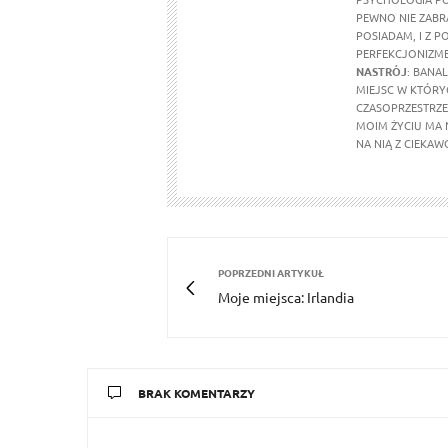
PEWNO NIE ZABR
POSIADAM, I Z P
PERFEKCJONIZMEM
NASTRÓJ
: BANA
MIEJSC W KTÓRY
CZASOPRZESTRZ
MOIM ŻYCIU MA N
NA NIĄ Z CIEKAW
POPRZEDNI ARTYKUŁ
Moje miejsca: Irlandia
BRAK KOMENTARZY