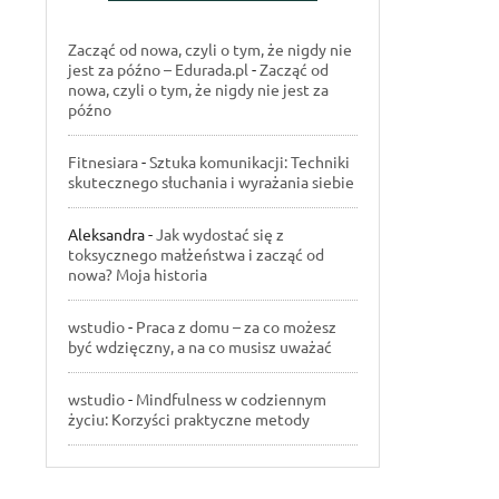
Zacząć od nowa, czyli o tym, że nigdy nie
jest za późno – Edurada.pl
-
Zacząć od
nowa, czyli o tym, że nigdy nie jest za
późno
Fitnesiara
-
Sztuka komunikacji: Techniki
skutecznego słuchania i wyrażania siebie
Aleksandra
-
Jak wydostać się z
toksycznego małżeństwa i zacząć od
nowa? Moja historia
wstudio
-
Praca z domu – za co możesz
być wdzięczny, a na co musisz uważać
wstudio
-
Mindfulness w codziennym
życiu: Korzyści praktyczne metody