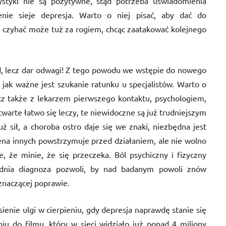
ystyki nie są pozytywne, stąd potrzeba uświadomienia
enie sieje depresja. Warto o niej pisać, aby dać do
 i czyhać może tuż za rogiem, chcąc zaatakować kolejnego
d, lecz dar odwagi! Z tego powodu we wstępie do nowego
 jak ważne jest szukanie ratunku u specjalistów. Warto o
ecz także z lekarzem pierwszego kontaktu, psychologiem,
warte łatwo się leczy, te niewidoczne są już trudniejszym
sił, a choroba ostro daje się we znaki, niezbędna jest
na innych powstrzymuje przed działaniem, ale nie wolno
, że minie, że się przeczeka. Ból psychiczny i fizyczny
iednia diagnoza pozwoli, by nad badanym powoli znów
 znaczącej poprawie.
ienie ulgi w cierpieniu, gdy depresja naprawdę stanie się
 do filmu, który w sieci widziało już ponad 4 miliony