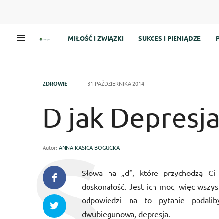
MIŁOŚĆ I ZWIĄZKI
SUKCES I PIENIĄDZE
ZDROWIE
31 PAŹDZIERNIKA 2014
D jak Depresj
Autor:
ANNA KASICA BOGUCKA
Słowa na „d”, które przychodzą Ci
doskonałość. Jest ich moc, więc wszyst
odpowiedzi na to pytanie podaliby
dwubiegunowa, depresja.