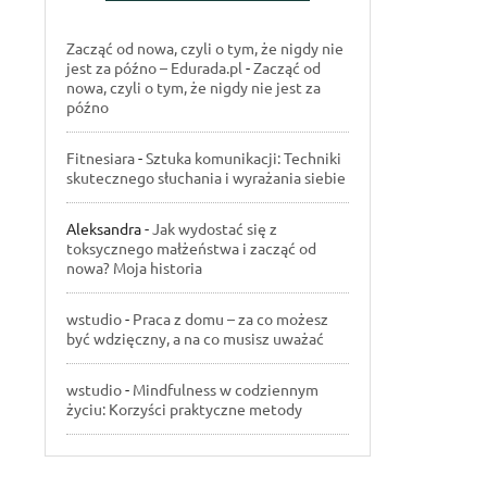
Zacząć od nowa, czyli o tym, że nigdy nie
jest za późno – Edurada.pl
-
Zacząć od
nowa, czyli o tym, że nigdy nie jest za
późno
Fitnesiara
-
Sztuka komunikacji: Techniki
skutecznego słuchania i wyrażania siebie
Aleksandra
-
Jak wydostać się z
toksycznego małżeństwa i zacząć od
nowa? Moja historia
wstudio
-
Praca z domu – za co możesz
być wdzięczny, a na co musisz uważać
wstudio
-
Mindfulness w codziennym
życiu: Korzyści praktyczne metody