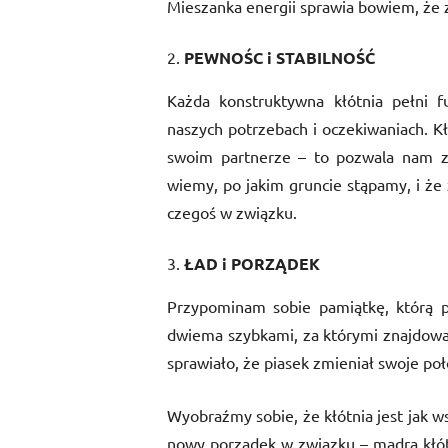
Mieszanka energii sprawia bowiem, że zw
PEWNOŚC i STABILNOŚĆ
Każda konstruktywna kłótnia pełni f
naszych potrzebach i oczekiwaniach. Kł
swoim partnerze – to pozwala nam zb
wiemy, po jakim gruncie stąpamy, i że
czegoś w związku.
ŁAD i PORZĄDEK
Przypominam sobie pamiątkę, którą 
dwiema szybkami, za którymi znajdował
sprawiało, że piasek zmieniał swoje po
Wyobraźmy sobie, że kłótnia jest jak ws
nowy porządek w związku – mądra kłótnia