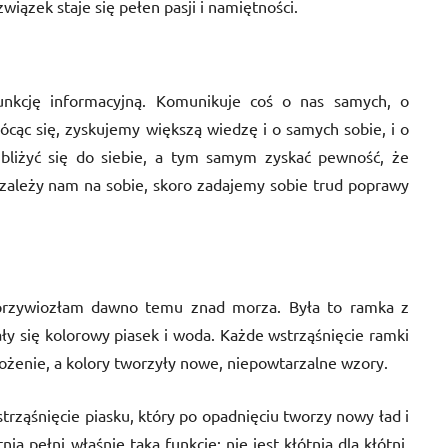
iązek staje się pełen pasji i namiętności.
unkcję informacyjną. Komunikuje coś o nas samych, o
ócąc się, zyskujemy większą wiedzę i o samych sobie, i o
liżyć się do siebie, a tym samym zyskać pewność, że
 zależy nam na sobie, skoro zadajemy sobie trud poprawy
przywiozłam dawno temu znad morza. Była to ramka z
y się kolorowy piasek i woda. Każde wstrząśnięcie ramki
łożenie, a kolory tworzyły nowe, niepowtarzalne wzory.
trząśnięcie piasku, który po opadnięciu tworzy nowy ład i
 pełni właśnie taką funkcję; nie jest kłótnią dla kłótni,