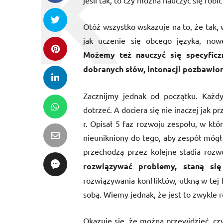
jeśli tak, to czy można nauczyć się robi
Otóż wszystko wskazuje na to, że tak, w
jak uczenie się obcego języka, nowe
Możemy też nauczyć się specyficz
dobranych słów, intonac
ji pozbawio
Zacznijmy jednak od początku. Każdy
dotrzeć. A dociera się nie inaczej jak 
r. Opisał 5 faz rozwoju zespołu, w któ
nieunikniony do tego, aby zespół mógł
przechodzą przez kolejne stadia rozw
rozwiązywać problemy,
staną się
rozwiązywania konfliktów, utkną w tej 
sobą. Wiemy jednak, że jest to zwykle 
Okazuje się, że można przewidzieć, cz