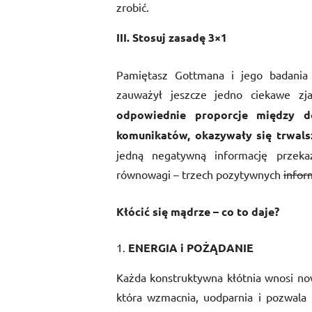
zrobić.
III. Stosuj zasadę 3×1
Pamiętasz Gottmana i jego badani
zauważył jeszcze jedno ciekawe zj
odpowiednie proporcje
między
do
komunikatów
, okazywały się trwals
jedną negatywną informację przek
równowagi – trzech pozytywnych
infor
Kłócić się mądrze
–
co to daje?
ENERGIA i POŻĄDANIE
Każda konstruktywna kłótnia wnosi now
która wzmacnia, uodparnia i pozwala