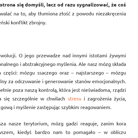
 strona się domyśli,
lecz
od razu sygnalizo
wać, że coś
walać na to, aby tłumiona złość z powodu niezakręcenia
ski konflikt zbrojny.
olucji. O jego przewadze nad innymi istotami żywymi
nalnego i abstrakcyjnego myślenia. Ale nasz mózg składa
ch części: mózgu ssaczego oraz – najstarszego – mózgu
alny za odczuwanie i generowanie stanów emocjonalnych.
ełnie poza naszą kontrolą, która jest nieświadoma, rządzi
a się szczególnie w chwilach
stresu
i zagrożenia życia,
ózgową i myślenie zastępując szybkim reagowaniem.
usza nasze terytorium, mózg gadzi reaguje, zanim kora
wszem, kiedyś bardzo nam to pomagało – w obliczu