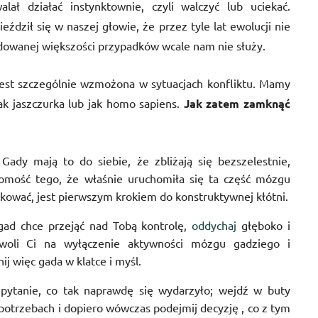
ał działać instynktownie, czyli walczyć lub uciekać.
ździł się w naszej głowie, że przez tyle lat ewolucji nie
dowanej większości przypadków wcale nam nie służy.
est szczególnie wzmożona w sytuacjach konfliktu. Mamy
k jaszczurka lub jak homo sapiens.
Jak zatem zamknąć
Gady mają to do siebie, że zbliżają się bezszelestnie,
domość tego, że właśnie uruchomiła się ta część mózgu
kować, jest pierwszym krokiem do konstruktywnej kłótni.
gad chce przejąć nad Tobą kontrolę,
oddychaj
głęboko i
zwoli Ci na wyłączenie aktywności mózgu gadziego i
ij więc gada w klatce i myśl.
 pytanie, co tak naprawdę się wydarzyło; wejdź w buty
i potrzebach i dopiero wówczas podejmij decyzję , co z tym