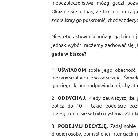
niebezpieczeństwa mózg gadzi pozwal
Okazuje się jednak, że tak mocno zagnie
zdołaliśmy go poskromić, choć w zdecy
Niestety, aktywność mózgu gadziego j
jednak wybór: możemy zachować się ja
gada w klatce?
UŚWIADOM
sobie jego obecność. 
niezauważalnie i błyskawicznie. Świa
gadziego, która podpowiada mi, aby ata
ODDYCHAJ
. Kiedy zauważysz, że 
policz do 10 – takie podejście po
przełączenie się w tryb myślenia. Zamkn
PODEJMIJ DECYZJĘ
. Zadaj sobie
drugiej osoby, pomyśl o jej intencjach 