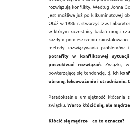
rozwiązują konflikty. Według Johna G
jest możliwa już po kilkuminutowej ob
Otóż w 1986 r. stworzył tzw. Laborato
w którym uczestnicy badań mogli czu
każdym pomieszczeniu zainstalowano
metody rozwiązywania problemów i
potrafiły w
konfliktowej sytuacji
poszukiwać
rozwiązań
. Związki, w
powtarzającą się tendencję, tj. ich
konf
obronę, lekceważenie i utrudnianie.
Paradoksalnie umiejętność kłócenia 
związku.
Warto kłócić
się
, ale mądrze
Kłócić
się mądrze
–
co to oznacza?