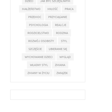
DZIECI
JAK BYĆ SZCZĘŚLIWYM
MAŁŻEŃSTWO
MIŁOŚĆ
PRACA
PRZEMOC
PRZYCIĄGANIE
PSYCHOLOGIA
REALCJE
RODZICIELSTWO
RODZINA
ROZWÓJ OSOBISTY
STYL
SZCZĘŚCIE
UBIERANIE SIĘ
WYCHOWANIE DZIECI
WYGLĄD
WŁASNY STYL
ZMIANA
ZMIANY W ŻYCIU
ZWIĄZEK