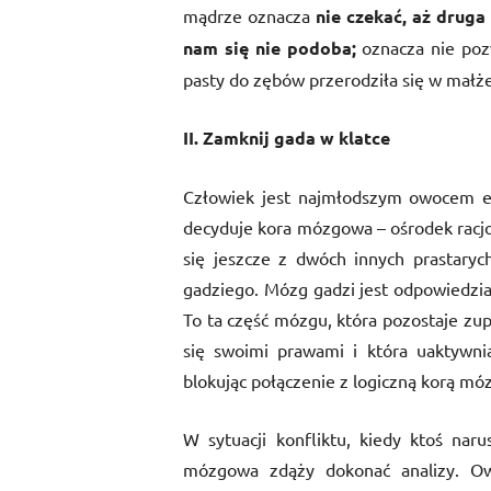
mądrze oznacza
nie czekać, aż druga
nam się nie podoba
;
oznacza nie poz
pasty do zębów przerodziła się w małżeń
II. Zamknij gada w klatce
Człowiek jest najmłodszym owocem ew
decyduje kora mózgowa – ośrodek racjo
się jeszcze z dwóch innych prastary
gadziego. Mózg gadzi jest odpowiedzi
To ta część mózgu, która pozostaje zup
się swoimi prawami i która uaktywni
blokując połączenie z logiczną korą m
W sytuacji konfliktu, kiedy ktoś nar
mózgowa zdąży dokonać analizy. O