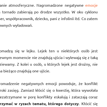
owanie atmosferyczne. Nagromadzone negatywne
emocje
 tornado zabierają po drodze wszystko. W oku cyklonu
ner, współpracownik, dziecko, pani z infolinii itd. Co zatem
łtownych wyładowań.
madzą się w lejku. Lejek ten u niektórych osób jest
ewnym momencie nie znajdują ujścia i wylewają się z taką
podziewamy. Z kolei u osób, u których lejek jest drożny, nie
a bieżąco znajdują one ujście.
gromadzenie negatywnych emocji powoduje, że konflikt
oki zasięg. Zamiast kłócić się o kwestię, która wywołała
ezatrzymane w porę konflikty eskalują i zataczają coraz
trzymać
w ryzach tematu, którego dotyczy
. Kłócić się