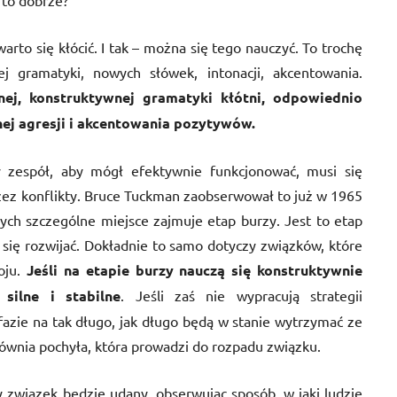
ć to dobrze?
arto się kłócić. I tak – można się tego nauczyć. To trochę
j gramatyki, nowych słówek, intonacji, akcentowania.
nej
,
konstruktywnej gramatyki kłótni, odpowiednio
nej agresji i akcentowania pozytywów.
 zespół, aby mógł efektywnie funkcjonować, musi się
przez konflikty. Bruce Tuckman zaobserwował to już w 1965
rych szczególne miejsce zajmuje etap burzy. Jest to etap
 się rozwijać. Dokładnie to samo dotyczy związków, które
oju.
Jeśli na etapie burzy nauczą się konstruktywnie
silne i stabilne
. Jeśli zaś nie wypracują strategii
fazie na tak długo, jak długo będą w stanie wytrzymać ze
równia pochyła, która prowadzi do rozpadu związku.
y związek będzie udany, obserwując sposób, w jaki ludzie