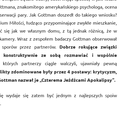
ottmana, znakomitego amerykańskiego psychologa, ocena
serwacji pary. Jak Gottman doszedł do takiego wniosku?
rium Miłości, łudząco przypominające zwykłe mieszkanie,
ć się jak we własnym domu, z tą jednak różnicą, że w
 kamery. Wraz z zespołem badaczy Gottman obserwował
 sporów przez partnerów.
Dobrze rokujące związki
konstruktywnie ze sobą rozm
awiać i
wspólnie
 których partnerzy ciągle walczyli, ujawniały pewną
likty zdominowane były przez 4 postawy
: krytycyzm,
 Gottman nazwał je
„
Czterema Jeźdźcami Apokalipsy
”.
się wydaje się zatem być jednym z najlepszych spoiw
.