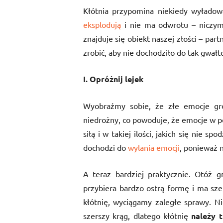
Kłótnia przypomina niekiedy wyład
eksplodują
i nie ma odwrotu – niczym
znajduje się obiekt naszej złości – part
zrobić, aby nie dochodziło do tak gwa
I. Opróżnij lejek
Wyobraźmy sobie, że złe emocje gro
niedrożny, co powoduje, że emocje w p
siłą i w takiej ilości, jakich się nie s
dochodzi do
wylania emocji
, ponieważ n
A teraz bardziej praktycznie. Otóż 
przybiera bardzo ostrą formę i ma szer
kłótnię, wyciągamy zaległe sprawy. Ni
szerszy krąg, dlatego kłótnię
należy 