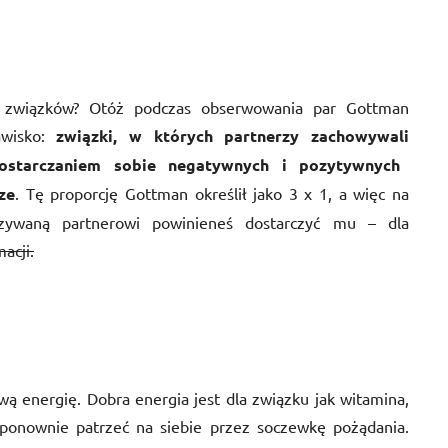
a związków? Otóż podczas obserwowania par Gottman
awisko:
związki
, w których
partnerzy zachowywali
starczaniem sobie negatywnych i pozytywnych
ze
. Tę proporcję Gottman określił jako 3 x 1, a więc na
azywaną partnerowi powinieneś dostarczyć mu – dla
macji
.
ą energię. Dobra energia jest dla związku jak witamina,
 ponownie patrzeć na siebie przez soczewkę pożądania.