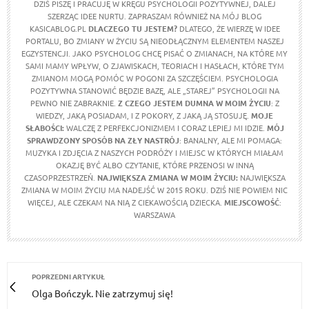
DZIŚ PISZĘ I PRACUJĘ W KRĘGU PSYCHOLOGII POZYTYWNEJ, DALEJ
SZERZĄC IDEE NURTU. ZAPRASZAM RÓWNIEŻ NA MÓJ BLOG
KASICABLOG.PL
DLACZEGO TU JESTEM?
DLATEGO, ŻE WIERZĘ W IDEE
PORTALU, BO ZMIANY W ŻYCIU SĄ NIEODŁĄCZNYM ELEMENTEM NASZEJ
EGZYSTENCJI. JAKO PSYCHOLOG CHCĘ PISAĆ O ZMIANACH, NA KTÓRE MY
SAMI MAMY WPŁYW, O ZJAWISKACH, TEORIACH I HASŁACH, KTÓRE TYM
ZMIANOM MOGĄ POMÓC W POGONI ZA SZCZĘŚCIEM. PSYCHOLOGIA
POZYTYWNA STANOWIĆ BĘDZIE BAZĘ, ALE „STAREJ” PSYCHOLOGII NA
PEWNO NIE ZABRAKNIE.
Z CZEGO JESTEM DUMNA
W MOIM ŻYCIU
: Z
WIEDZY, JAKĄ POSIADAM, I Z POKORY, Z JAKĄ JĄ STOSUJĘ.
MOJE
SŁABOŚCI:
WALCZĘ Z PERFEKCJONIZMEM I CORAZ LEPIEJ MI IDZIE.
MÓJ
SPRAWDZONY SPOSÓB NA ZŁY NASTRÓJ
: BANALNY, ALE MI POMAGA:
MUZYKA I ZDJĘCIA Z NASZYCH PODRÓŻY I MIEJSC W KTÓRYCH MIAŁAM
OKAZJĘ BYĆ ALBO CZYTANIE, KTÓRE PRZENOSI W INNĄ
CZASOPRZESTRZEŃ.
NAJWIĘKSZA ZMIANA W MOIM ŻYCIU:
NAJWIĘKSZA
ZMIANA W MOIM ŻYCIU MA NADEJŚĆ W 2015 ROKU. DZIŚ NIE POWIEM NIC
WIĘCEJ, ALE CZEKAM NA NIĄ Z CIEKAWOŚCIĄ DZIECKA.
MIEJSCOWOŚĆ
:
WARSZAWA
POPRZEDNI ARTYKUŁ
Olga Bończyk. Nie zatrzymuj się!