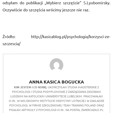
odsyłam do publikacji „Wybierz szczęście” S.Lyubomirsky.
Oczywiście do szczęścia wrócimy jeszcze nie raz.
Źródło: http://kasicablog.pl/psychologia/korzysci-ze-
szczescia/
ANNA KASICA BOGUCKA
KIM JESTEM I CO ROBIĘ:
UKOŃCZYŁAM STUDIA MAGISTERSKIE Z
PSYCHOLOGII I STUDIA PODYPLOMOWE Z ZARZĄDZANIA ZASOBAMI
LUDZKIMI NA KATOLICKIM UNIWERSYTECIE LUBELSKIM. PRACOWAŁAM
M.IN.: W WOJSKOWYM INSTYTUCIE MEDYCYNY LOTNICZEJ W ZAKŁADZIE
PSYCHOLOGII, W FIRMIE SZKOLENIOWEJ TEAM TRAINING POLAND ORAZ
PISAŁAM ARTYKUŁY Z PSYCHOLOGII M.IN.: NA PORTAL ZWIERCIADŁO.PL.