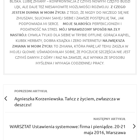
BLISKA. LUBIĘ ZMIANY – KONFRONTACJA Z CZYMŚ NOWYM CZĘSTO BUDZI
LĘK, ALE DAJE TEŻ NIESAMOWITE MOŻLIWOŚCI ROZWOJU.
Z CZEGO
JESTEM DUMNA W MOIM ŻYCIU:
Z TEGO, ŻE NIGDY DO NICZEGO SIĘ NIE
ZMUSZAM, SŁUCHAM SAMEJ SIEBIE I ZAWSZE POSTĘPUJĘ TAK, JAK
PODPOWIADA MI SERCE.
MOJE SŁABOŚCI:
PERFEKCJONIZM I
PODATNOŚĆ NA STRES.
MÓJ SPRAWDZONY SPOSÓB NA ZŁY
NASTRÓJ:
CHWILA TYLKO DLA SIEBIE W TRYBIE OFFLINE: GORĄCA KĄPIEL,
KUBEK HERBATY, DOBRA KSIĄŻKA I ZERO INTERNETU!
NAJWIĘKSZA
ZMIANA W MOIM ŻYCIU:
TO ZMIANA, KTÓRA PARĘ LAT TEMU ZASZŁA W
MOJEJ GŁOWIE: UŚWIADOMIŁAM SOBIE, ŻE POCZUCIE SZCZĘŚCIA NIE JEST
CZYMŚ DANYM Z GÓRY I RAZ NA ZAWSZE, ALE WYNIKA ZE SPOSOBU
MYŚLENIA I WYMAGA CODZIENNEJ PRACY.
POPRZEDNI ARTYKUŁ
Agnieszka Korzeniewska. Tańcz z życiem, zwłaszcza w
deszczu!
NASTĘPNY ARTYKUŁ
WARSZTAT Ustawienia systemowe: firma i pieniądze. 20-21
maja 2016, Warszawa