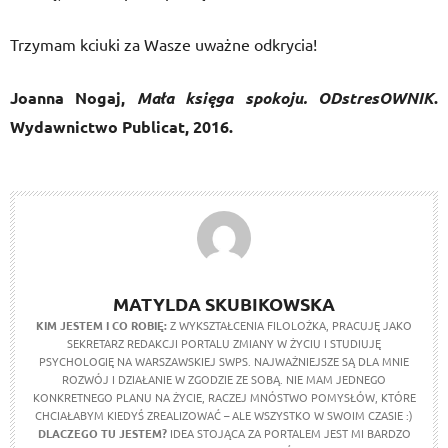
Trzymam kciuki za Wasze uważne odkrycia!
Joanna Nogaj,
Mała księga spokoju. ODstresOWNIK
.
Wydawnictwo Publicat, 2016.
MATYLDA SKUBIKOWSKA
KIM JESTEM I CO ROBIĘ:
Z WYKSZTAŁCENIA FILOLOŻKA, PRACUJĘ JAKO
SEKRETARZ REDAKCJI PORTALU ZMIANY W ŻYCIU I STUDIUJĘ
PSYCHOLOGIĘ NA WARSZAWSKIEJ SWPS. NAJWAŻNIEJSZE SĄ DLA MNIE
ROZWÓJ I DZIAŁANIE W ZGODZIE ZE SOBĄ. NIE MAM JEDNEGO
KONKRETNEGO PLANU NA ŻYCIE, RACZEJ MNÓSTWO POMYSŁÓW, KTÓRE
CHCIAŁABYM KIEDYŚ ZREALIZOWAĆ – ALE WSZYSTKO W SWOIM CZASIE :)
DLACZEGO TU JESTEM?
IDEA STOJĄCA ZA PORTALEM JEST MI BARDZO