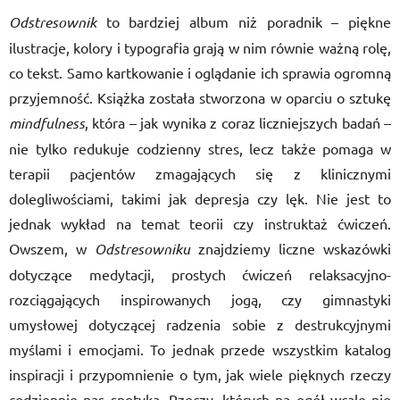
Odstresownik
to bardziej album niż poradnik – piękne
ilustracje, kolory i typografia grają w nim równie ważną rolę,
co tekst. Samo kartkowanie i oglądanie ich sprawia ogromną
przyjemność. Książka została stworzona w oparciu o sztukę
mindfulness
, która – jak wynika z coraz liczniejszych badań –
nie tylko redukuje codzienny stres, lecz także pomaga w
terapii pacjentów zmagających się z klinicznymi
dolegliwościami, takimi jak depresja czy lęk. Nie jest to
jednak wykład na temat teorii czy instruktaż ćwiczeń.
Owszem, w
Odstresowniku
znajdziemy liczne wskazówki
dotyczące medytacji, prostych ćwiczeń relaksacyjno-
rozciągających inspirowanych jogą, czy gimnastyki
umysłowej dotyczącej radzenia sobie z destrukcyjnymi
myślami i emocjami. To jednak przede wszystkim katalog
inspiracji i przypomnienie o tym, jak wiele pięknych rzeczy
codziennie nas spotyka. Rzeczy, których na ogół wcale nie