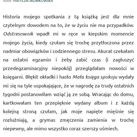
Autor:
MATYLDA SKUBIKOWSKA
Historia mojego spotkania z tą książką jest dla mnie
czytelnym dowodem na to, że w życiu nie ma przypadków.
Odstresownik
wpadł mi w ręce w kiepskim momencie
mojego życia, kiedy czułam się trochę przytłoczona przez
nadmiar obowiązków i codziennego stresu. Akurat czekałam
na ostatni egzamin i żeby zabić czas (i zagłuszyć
przedegzaminacyjny niepokój) przeglądałam nowości w
księgarni. Błękit okładki i hasło
Mała księga spokoju
wydały
mi się na tyle uspokajające, że w nagrodę za trudy ostatnich
tygodni postanowiłam wziąć ją ze sobą. Wracając do domu,
kartkowałam ten przepięknie wydany album i z każdą
kolejną stroną czułam, jak moje napięte mięśnie się
rozluźniają, a grymas zmęczenia zamienia w trochę
niepewny, ale mimo wszystko coraz szerszy uśmiech.