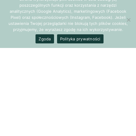
Czym jest Qigong?
poszczególnych funkcji oraz korzystania z narzędzi
analitycznych (Google Analytics), marketingowych (Facebook
Pixel) oraz społecznościowych (Instagram, Facebook). Jeżeli
Qigong (chi kung) to zestaw ćwiczeń fizycznych i
ustawienia Twojej przeglądarki nie blokują tych plików cookies,
umysłowych obejmujący medytację, techniki oddechowe,
przyjmujemy, że wyrażasz zgodę na ich wykorzystywanie.
masaż i ćwiczenia ruchowe. Jego filozoficzne podstawy są
Zgoda
Polityka prywatności
zakorzenione w Tradycyjnej Medycynie Chińskiej (TCM)
mające swoje początki 2000 lat temu oraz filozofii
buddyjskiej i taoistycznej. Istnieją liczne szkoły Qigong,
które realizują różne cele, takie jak: rekreacja, rozwój
duchowy,
utrzymanie zdrowia
, uzupełnienie sztuk walki
oraz poprawa zdolności umysłowych, fizycznych i
psychicznych. W praktyce AGIKON®, celem Qigong-u jest
samodoskonalenie.
Dołącz do warsztatu