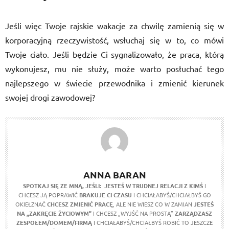
Jeśli więc Twoje rajskie wakacje za chwilę zamienią się w
korporacyjną rzeczywistość, wsłuchaj się w to, co mówi
Twoje ciało. Jeśli będzie Ci sygnalizowało, że praca, którą
wykonujesz, mu nie służy, może warto posłuchać tego
najlepszego w świecie przewodnika i zmienić kierunek
swojej drogi zawodowej?
ANNA BARAN
SPOTKAJ SIĘ ZE MNĄ, JEŚLI:
JESTEŚ W TRUDNEJ RELACJI Z KIMŚ
I
CHCESZ JĄ POPRAWIĆ
BRAKUJE CI CZASU
I CHCIAŁABYŚ/CHCIAŁBYŚ GO
OKIEŁZNAĆ
CHCESZ ZMIENIĆ PRACĘ
, ALE NIE WIESZ CO W ZAMIAN
JESTEŚ
NA „ZAKRĘCIE ŻYCIOWYM”
I CHCESZ „WYJŚĆ NA PROSTĄ”
ZARZĄDZASZ
ZESPOŁEM/DOMEM/FIRMĄ
I CHCIAŁABYŚ/CHCIAŁBYŚ ROBIĆ TO JESZCZE