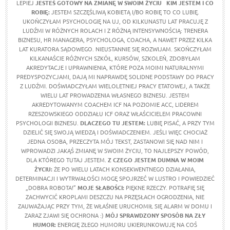
LEPIEJ
JESTEŚ GOTOWY NA ZMIANĘ W SWOIM ŻYCIU
KIM JESTEM I CO
ROBIĘ:
JESTEM SZCZĘŚLIWĄ KOBIETĄ I/BO ROBIĘ TO CO LUBIĘ.
UKOŃCZYŁAM PSYCHOLOGIĘ NA UJ, OD KILKUNASTU LAT PRACUJĘ Z
LUDŹMI W RÓŻNYCH ROLACH I Z RÓŻNĄ INTENSYWNOŚCIĄ: TRENERA
BIZNESU, HR MANAGERA, PSYCHOLOGA, COACHA, A NAWET PRZEZ KILKA
LAT KURATORA SĄDOWEGO. NIEUSTANNIE SIĘ ROZWIJAM. SKOŃCZYŁAM
KILKANAŚCIE RÓŻNYCH SZKÓŁ, KURSÓW, SZKOLEŃ, ZDOBYŁAM
AKREDYTACJE I UPRAWNIENIA, KTÓRE POZA MOIMI NATURALNYMI
PREDYSPOZYCJAMI, DAJĄ MI NAPRAWDĘ SOLIDNE PODSTAWY DO PRACY
Z LUDŹMI. DOŚWIADCZYŁAM WIELOLETNIEJ PRACY ETATOWEJ, A TAKŻE
WIELU LAT PROWADZENIA WŁASNEGO BIZNESU. JESTEM
AKREDYTOWANYM COACHEM ICF NA POZIOMIE ACC, LIDEREM
RZESZOWSKIEGO ODDZIAŁU ICF ORAZ WŁAŚCICIELEM PRACOWNI
PSYCHOLOGII BIZNESU.
DLACZEGO TU JESTEM:
LUBIĘ PISAĆ, A PRZY TYM
DZIELIĆ SIĘ SWOJĄ WIEDZĄ I DOŚWIADCZENIEM. JEŚLI WIĘC CHOCIAŻ
JEDNA OSOBA, PRZECZYTA MÓJ TEKST, ZASTANOWI SIĘ NAD NIM I
WPROWADZI JAKĄŚ ZMIANĘ W SWOIM ŻYCIU, TO NAJLEPSZY POWÓD,
DLA KTÓREGO TUTAJ JESTEM.
Z CZEGO JESTEM DUMNA W MOIM
ŻYCIU:
ŻE PO WIELU LATACH KONSEKWENTNEGO DZIAŁANIA,
DETERMINACJI I WYTRWAŁOŚCI MOGĘ SPOJRZEĆ W LUSTRO I POWIEDZIEĆ
„DOBRA ROBOTA!”
MOJE SŁABOŚCI:
PIĘKNE RZECZY. POTRAFIĘ SIĘ
ZACHWYCIĆ KROPLAMI DESZCZU NA PRZĘSŁACH OGRODZENIA, NIE
ZAUWAŻAJĄC PRZY TYM, ŻE WŁAŚNIE URUCHOMIŁ SIĘ ALARM W DOMU I
ZARAZ ZJAWI SIĘ OCHRONA :)
MÓJ SPRAWDZONY SPOSÓB NA ZŁY
HUMOR:
ENERGIĘ ZŁEGO HUMORU UKIERUNKOWUJĘ NA COŚ