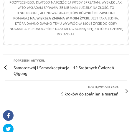
POŻYTECZNEGO, DLATEGO NAJCZĘŚCIEJ WTEDY SPRZĄTAM. WYSIŁEK JAKI
W TO WKŁADAM SPRAWIA, ŻE NIE MAM JUŻ SIŁY NA ZŁOŚĆ. TO
TENDENCYJNE, ALE NOWA PARA BUTÓW RÓWNIEŻ NIEZAWODNIE
POMAGA:)
NAJWIĘKSZA ZMIANA W MOIM ŻYCIU:
JEST TAKA JEDNA,
KTÓRA DAWNO DAWNO TEMU WYWRÓCIŁA MOJE ŻYCIE DO GÓRY
NOGAMI, ALE JEDNOCZEŚNIE DAŁA MI OGROMNĄ SIŁĘ, Z KTÓREJ CZERPIĘ
DO DZISIAJ.
POPRZEDNI ARTYKUŁ
Samorozwój i Samoakceptacja – 12 Srebrnych Ćwiczeń
Qigong
NASTĘPNY ARTYKUŁ
9 kroków do spełnienia marzeń