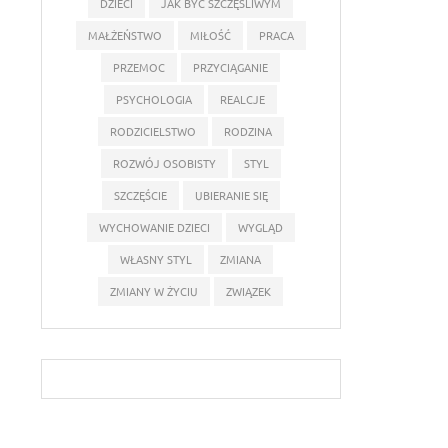
DZIECI
JAK BYĆ SZCZĘŚLIWYM
MAŁŻEŃSTWO
MIŁOŚĆ
PRACA
PRZEMOC
PRZYCIĄGANIE
PSYCHOLOGIA
REALCJE
RODZICIELSTWO
RODZINA
ROZWÓJ OSOBISTY
STYL
SZCZĘŚCIE
UBIERANIE SIĘ
WYCHOWANIE DZIECI
WYGLĄD
WŁASNY STYL
ZMIANA
ZMIANY W ŻYCIU
ZWIĄZEK