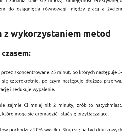
ki i zadania stale się mnożą, umiejętność efektywnego
em do osiągnięcia równowagi między pracą a życiem
m z wykorzystaniem metod
a czasem:
y przez skoncentrowane 25 minut, po których następuje 5-
się czterokrotnie, po czym następuje dłuższa przerwa.
ację i redukuje wypalenie.
anie zajmie Ci mniej niż 2 minuty, zrób to natychmiast.
które mogą się gromadzić i stać się przytłaczające.
atów pochodzi z 20% wysiłku. Skup się na tych kluczowych