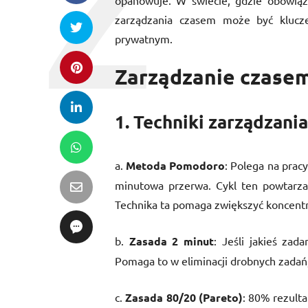
opanowuje. W świecie, gdzie obowiąz
zarządzania czasem może być klucz
prywatnym.
Zarządzanie czase
1. Techniki zarządzani
a.
Metoda Pomodoro
: Polega na prac
minutowa przerwa. Cykl ten powtarza 
Technika ta pomaga zwiększyć koncentr
b.
Zasada 2 minut
: Jeśli jakieś zad
Pomaga to w eliminacji drobnych zadań, 
c.
Zasada 80/20 (Pareto)
: 80% rezult