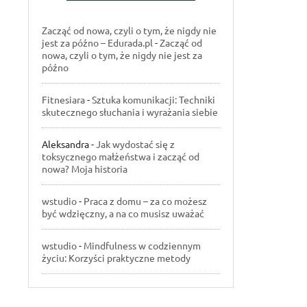
Zacząć od nowa, czyli o tym, że nigdy nie
jest za późno – Edurada.pl
-
Zacząć od
nowa, czyli o tym, że nigdy nie jest za
późno
Fitnesiara
-
Sztuka komunikacji: Techniki
skutecznego słuchania i wyrażania siebie
Aleksandra
-
Jak wydostać się z
toksycznego małżeństwa i zacząć od
nowa? Moja historia
wstudio
-
Praca z domu – za co możesz
być wdzięczny, a na co musisz uważać
wstudio
-
Mindfulness w codziennym
życiu: Korzyści praktyczne metody