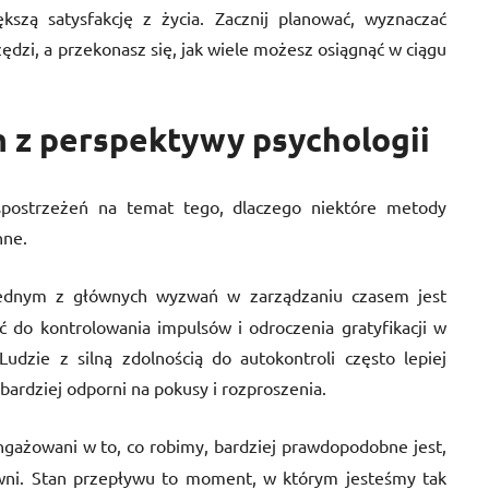
kszą satysfakcję z życia. Zacznij planować, wyznaczać
zędzi, a przekonasz się, jak wiele możesz osiągnąć w ciągu
 z perspektywy psychologii
 spostrzeżeń na temat tego, dlaczego niektóre metody
nne.
ednym z głównych wyzwań w zarządzaniu czasem jest
ć do kontrolowania impulsów i odroczenia gratyfikacji w
udzie z silną zdolnością do autokontroli często lepiej
ardziej odporni na pokusy i rozproszenia.
angażowani w to, co robimy, bardziej prawdopodobne jest,
wni. Stan przepływu to moment, w którym jesteśmy tak