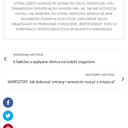
KTÓRĄ CZĘSTO DOSTAJĘ PO GŁOWIE OD MOJEJ DIETETYCZKI. MÓJ
SPRAWDZONY SPOSÓB NA ZŁY HUMOR: SEN - NIC TAK NIE OCZYSZCZA
UMYSŁU JAK DRZEMKA, PO KTÓREJ WSZYSTKO WYDAJE SIĘ INNE.
NAJWIĘKSZA ZMIANA W MOIM ŻYCIU: UWOLNIENIE SIĘ OD
NIEAKTUALNYCH PRZEKONAŃ, PORZUCENIE „BEZPIECZNEGO” ETATU W
KORPORACJI I ROZPOCZĘCIE ŻYCIA NA WŁASNYCH WARUNKACH
POPRZEDNI ARTYKUŁ
6 faktów o wpływie słońca na ludzki organizm
NASTĘPNY ARTYKUŁ
WARSZTAT: Jak dokonać zmiany i wreszcie ruszyć z miejsca?