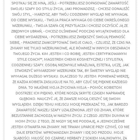
SPOTKAJ SIĘ ZE MNĄ, JEŚLI: - POTRZEBUJESZ DOPASOWAĆ ZAWARTOŚĆ
SWOJEJ SZAFY DO STYLU ŻYCIA, JAKI PROWADZISZ, - CHCESZ ODNALEŹĆ
SWÓJ STYL, - MARZYSZ, ABY TWÓJ CODZIENNY WYGLĄD NIE WYMAGAŁ
OD CIEBIE WYSIŁKU, - TWOJA PRACA WYMAGA OD CIEBIE OKREŚLONEGO
WIZERUNKU, - TWOJA SZAFA CIĘ PRZYTŁACZA I CHCESZ OCZYŚCIĆ JĄ ZE
ZBĘDNYCH UBRAŃ, - CHCESZ OLŚNIEWAĆ PODCZAS WYJĄTKOWEGO DLA
CIEBIE WYDARZENIA, - POTRZEBUJESZ ZWIĘKSZYĆ SWOJĄ PEWNOŚĆ
SIEBIE, - PRAGNIESZ ZAAKCEPTOWAĆ SWOJE CIAŁO, - CZUJESZ, ŻE CZAS NA
ZMIANY NIE TYLKO WIZERUNKOWE, ALE RÓWNIEŻ W INNYCH OBSZARACH
TWOJEGO ŻYCIA. KIM JESTEM I CO ROBIĘ: JESTEM CERTYFIKOWANYM
STYLE COACH™, MAGISTREM CHEMII KOSMETYCZNEJ I STYLISTKĄ
CODZIENNEJ SZAFY. OSOBĄ NIEZWYKLE WRAŻLIWĄ, ESTETKĄ. UCZĘ, JAK
STWORZYĆ WYMARZONY WIZERUNEK TAK, BY ŚWIETNY WYGLĄD NIE
WYMAGAŁ DUŻEGO WYSIŁKU. DLACZEGO TU JESTEM: PONIEWAŻ WIERZĘ,
ŻE KAŻDA KOBIETA ZASŁUGUJE NA TO, ABY CZUĆ SIĘ PIĘKNIE KAŻDEGO
DNIA. TO WŁAŚNIE MOJA ŻYCIOWA MISJA – POMÓC KOBIETOM
DOSTRZEC ICH PIĘKNO, KTÓRE NOSZĄ SKRYTE CZASEM NAPRAWDĘ
GŁĘBOKO. NAUCZYĆ JE, ŻE ZAWSZE MOGĄ CIESZYĆ SIĘ SWOIM
WYGLĄDEM. DZIĘKI TEMU MIEJSCU MOGĘ PRZEKAZAĆ TO, JAK BARDZO
ZAWARTOŚĆ NASZEJ SZAFY UZALEŻNIONA JEST OD ZMIAN, KTÓRE
BEZUSTANNIE ZACHODZĄ W NASZYM ŻYCIU. Z CZEGO JESTEM DUMNA W
MOIM ŻYCIU: Z TEGO, ŻE NIGDY SIĘ NIE PODDAJĘ, A JEDNOCZEŚNIE
JESTEM OTWARTA NA ZMIANY. NIE TRWAM UPARCIE PRZY CZYMŚ, CO NIE
DAJE EFEKTÓW. WPROWADZAM ZMIANY I IDĘ DO PRZODU. MOJE
SŁABOŚCI: MIŁOŚĆ DO CZARNEJ HERBATY Z SOKIEM MALINOWYM, ZA