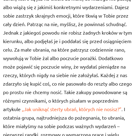
albo wiążą się z jakimiś konkretnymi wydarzeniami. Dajesz
sobie zastrzyk skrajnych emocji, które tkwią w Tobie przez
cały dzień. Patrząc na nie, myślisz, że powinnaś schudnąć.
Jednak z jakiegoś powodu nie robisz żadnych kroków w tym
kierunku, albo podjęłaś je i poddałaś się przed osiągnięciem
celu. Za małe ubrania, na które patrzysz codziennie rano,
wywołują w Tobie żal albo poczucie porażki. Dodatkowo
może pojawić się poczucie winy, że wydałaś pieniądze na
rzeczy, których nigdy na siebie nie założyłaś. Każdej z nas
zdarzyło się kupić coś, co nie pasowało do reszty albo czego
po prostu nie chcemy nosić. Takie zakupy powodowane są
różnymi czynnikami, o których pisałam w poprzednim
artykule
„Jak uniknąć sterty ubrań, których nie nosisz?”
. I
ostatnia grupa, najtrudniejsza do pożegnania, to ubrania,
które miałyśmy na sobie podczas ważnych wydarzeń –
pierwszej randki, rozmowy o wymarzoną pracę i wielu