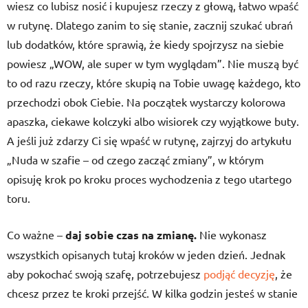
wiesz co lubisz nosić i kupujesz rzeczy z głową, łatwo wpaść
w rutynę. Dlatego zanim to się stanie, zacznij szukać ubrań
lub dodatków, które sprawią, że kiedy spojrzysz na siebie
powiesz „WOW, ale super w tym wyglądam”. Nie muszą być
to od razu rzeczy, które skupią na Tobie uwagę każdego, kto
przechodzi obok Ciebie. Na początek wystarczy kolorowa
apaszka, ciekawe kolczyki albo wisiorek czy wyjątkowe buty.
A jeśli już zdarzy Ci się wpaść w rutynę, zajrzyj do artykułu
„Nuda w szafie – od czego zacząć zmiany”, w którym
opisuję krok po kroku proces wychodzenia z tego utartego
toru.
Co ważne –
daj sobie czas na zmianę.
Nie wykonasz
wszystkich opisanych tutaj kroków w jeden dzień. Jednak
aby pokochać swoją szafę, potrzebujesz
podjąć decyzję
, że
chcesz przez te kroki przejść. W kilka godzin jesteś w stanie