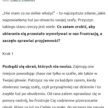
Autor:
IZABELA SOBAŃSKA
„Nie mam co na siebie włożyć” – to najczęstsze zdanie, jakie
wypowiadamy tuż po otwarciu swojej szafy. Przyczyn
takiego stanu rzeczy jest wiele.
Co zatem zrobić, aby
ubieranie się przestało wywoływać w nas frustrację, a
zaczęło sprawiać przyjemność?
Krok 1
Pozbądź się ubrań, których nie nosisz.
Zajmują one
miejsce powodując chaos nie tylko w szafie, ale także w
Twojej głowie. Patrzysz na nie za każdym razem, kiedy
otwierasz swoją szafę, czyli przynajmniej raz dziennie i to
zwykle tuż po obudzeniu. Od rana zatem wprawiasz się w
ponury nastrój, bo frustruje Cię codzienne przerzucanie
ubrań, które są już na Ciebie za małe, do niczego nie pasują