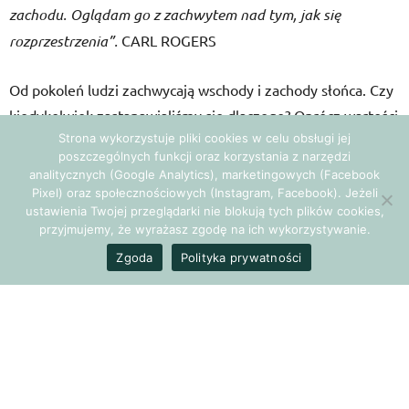
zachodu. Oglądam go z zachwytem nad tym, jak się
rozprzestrzenia”.
CARL ROGERS
Od pokoleń ludzi zachwycają wschody i zachody słońca. Czy
kiedykolwiek zastanawialiśmy się dlaczego? Oprócz wartości
Strona wykorzystuje pliki cookies w celu obsługi jej
wizualnych i pięknych wrażeń? Oprócz okazji do
poszczególnych funkcji oraz korzystania z narzędzi
romantycznych chwil w takich okolicznościach przyrody? Co
analitycznych (Google Analytics), marketingowych (Facebook
jeszcze jest tak magnetycznie przyciągającego w słońcu na
Pixel) oraz społecznościowych (Instagram, Facebook). Jeżeli
ustawienia Twojej przeglądarki nie blokują tych plików cookies,
horyzoncie?
przyjmujemy, że wyrażasz zgodę na ich wykorzystywanie.
Odkąd mam pewną wiedzę na temat tego, jaki proces jest
Zgoda
Polityka prywatności
aktywowany podczas patrzenia na słońce, odnoszę
wrażenie, że instynktownie, podświadomie ciągnie nas do
tego, bo gdzieś podskórnie, podprogowo wiemy, jak
cudownie to na nas działa. Cudownie nie tylko w przenośni
jak się zaraz okaże…