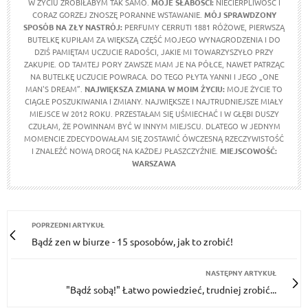
W ŻYCIU ZROBIŁABYM TAK SAMO.
MOJE SŁABOŚCI:
NIECIERPLIWOŚĆ I
CORAZ GORZEJ ZNOSZĘ PORANNE WSTAWANIE.
MÓJ SPRAWDZONY
SPOSÓB NA ZŁY NASTRÓJ:
PERFUMY CERRUTI 1881 RÓŻOWE, PIERWSZĄ
BUTELKĘ KUPIŁAM ZA WIĘKSZĄ CZĘŚĆ MOJEGO WYNAGRODZENIA I DO
DZIŚ PAMIĘTAM UCZUCIE RADOŚCI, JAKIE MI TOWARZYSZYŁO PRZY
ZAKUPIE. OD TAMTEJ PORY ZAWSZE MAM JE NA PÓŁCE, NAWET PATRZĄC
NA BUTELKĘ UCZUCIE POWRACA. DO TEGO PŁYTA YANNI I JEGO „ONE
MAN'S DREAM”.
NAJWIĘKSZA ZMIANA W MOIM ŻYCIU:
MOJE ŻYCIE TO
CIĄGŁE POSZUKIWANIA I ZMIANY. NAJWIĘKSZE I NAJTRUDNIEJSZE MIAŁY
MIEJSCE W 2012 ROKU. PRZESTAŁAM SIĘ UŚMIECHAĆ I W GŁĘBI DUSZY
CZUŁAM, ŻE POWINNAM BYĆ W INNYM MIEJSCU. DLATEGO W JEDNYM
MOMENCIE ZDECYDOWAŁAM SIĘ ZOSTAWIĆ ÓWCZESNĄ RZECZYWISTOŚĆ
I ZNALEŹĆ NOWĄ DROGĘ NA KAŻDEJ PŁASZCZYŹNIE.
MIEJSCOWOŚĆ:
WARSZAWA
POPRZEDNI ARTYKUŁ
Bądź zen w biurze - 15 sposobów, jak to zrobić!
NASTĘPNY ARTYKUŁ
"Bądź sobą!" Łatwo powiedzieć, trudniej zrobić...