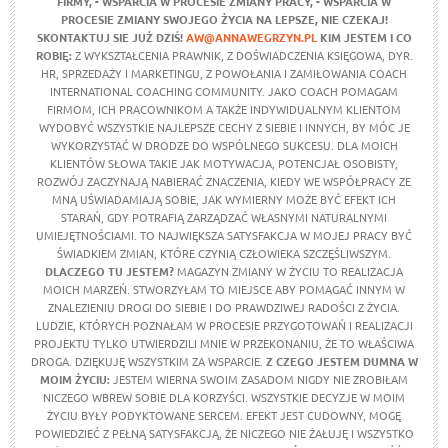
FIRMY,
- WSPARCIA W PROCESIE ZMIANY PRACY,
- WSPARCIA W
PROCESIE ZMIANY SWOJEGO ŻYCIA NA LEPSZE,
NIE CZEKAJ!
SKONTAKTUJ SIE JUŻ DZIŚ!
AW@ANNAWEGRZYN.PL
KIM JESTEM I CO
ROBIĘ:
Z WYKSZTAŁCENIA PRAWNIK, Z DOŚWIADCZENIA KSIĘGOWA, DYR.
HR, SPRZEDAŻY I MARKETINGU, Z POWOŁANIA I ZAMIŁOWANIA COACH
INTERNATIONAL COACHING COMMUNITY. JAKO COACH POMAGAM
FIRMOM, ICH PRACOWNIKOM A TAKŻE INDYWIDUALNYM KLIENTOM
WYDOBYĆ WSZYSTKIE NAJLEPSZE CECHY Z SIEBIE I INNYCH, BY MÓC JE
WYKORZYSTAĆ W DRODZE DO WSPÓLNEGO SUKCESU. DLA MOICH
KLIENTÓW SŁOWA TAKIE JAK MOTYWACJA, POTENCJAŁ OSOBISTY,
ROZWÓJ ZACZYNAJĄ NABIERAĆ ZNACZENIA, KIEDY WE WSPÓŁPRACY ZE
MNĄ UŚWIADAMIAJĄ SOBIE, JAK WYMIERNY MOŻE BYĆ EFEKT ICH
STARAŃ, GDY POTRAFIĄ ZARZĄDZAĆ WŁASNYMI NATURALNYMI
UMIEJĘTNOŚCIAMI. TO NAJWIĘKSZA SATYSFAKCJA W MOJEJ PRACY BYĆ
ŚWIADKIEM ZMIAN, KTÓRE CZYNIĄ CZŁOWIEKA SZCZĘŚLIWSZYM.
DLACZEGO TU JESTEM?
MAGAZYN ZMIANY W ŻYCIU TO REALIZACJA
MOICH MARZEŃ. STWORZYŁAM TO MIEJSCE ABY POMAGAĆ INNYM W
ZNALEZIENIU DROGI DO SIEBIE I DO PRAWDZIWEJ RADOŚCI Z ŻYCIA.
LUDZIE, KTÓRYCH POZNAŁAM W PROCESIE PRZYGOTOWAŃ I REALIZACJI
PROJEKTU TYLKO UTWIERDZILI MNIE W PRZEKONANIU, ŻE TO WŁAŚCIWA
DROGA. DZIĘKUJĘ WSZYSTKIM ZA WSPARCIE.
Z CZEGO JESTEM DUMNA W
MOIM ŻYCIU
:
JESTEM WIERNA SWOIM ZASADOM NIGDY NIE ZROBIŁAM
NICZEGO WBREW SOBIE DLA KORZYŚCI. WSZYSTKIE DECYZJE W MOIM
ŻYCIU BYŁY PODYKTOWANE SERCEM. EFEKT JEST CUDOWNY, MOGĘ
POWIEDZIEĆ Z PEŁNĄ SATYSFAKCJĄ, ŻE NICZEGO NIE ŻAŁUJĘ I WSZYSTKO