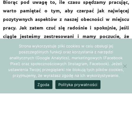
Biorąc pod uwagę to, ile czasu spędzamy pracując,
warto pamiętać o tym, aby czerpać jak najwięcej
pozytywnych aspektów z naszej obecności w miejscu
pracy. Jak zatem czuć się radośnie i spokojnie, jeśli
ciągle jesteśmy zestresowani i mamy poczucie, że
jeszcze tyle rzeczy jest do zrobienia, a tak mało czasu
Strona wykorzystuje pliki cookies w celu obsługi jej
poszczególnych funkcji oraz korzystania z narzędzi
nam zostało.
analitycznych (Google Analytics), marketingowych (Facebook
Pixel) oraz społecznościowych (Instagram, Facebook). Jeżeli
Jak zostać oazą spokoju w
ustawienia Twojej przeglądarki nie blokują tych plików cookies,
przyjmujemy, że wyrażasz zgodę na ich wykorzystywanie.
biurowym zgiełku?
Zgoda
Polityka prywatności
Czym jest bycie zen?
Jon Kabat – Zinn twórca MBSR (ang. Mindfulness-Based
Stress Reduction), czyli
redukcji stresu poprzez medytację