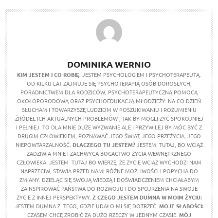
DOMINIKA WERNIO
KIM JESTEM I CO ROBIĘ
: JESTEM PSYCHOLOGIEM I PSYCHOTERAPEUTĄ.
OD KILKU LAT ZAJMUJE SIĘ PSYCHOTERAPIĄ OSÓB DOROSŁYCH,
PORADNICTWEM DLA RODZICÓW, PSYCHOTERAPEUTYCZNĄ POMOCĄ
OKOŁOPORODOWĄ ORAZ PSYCHOEDUKACJĄ MŁODZIEŻY. NA CO DZIEŃ
SŁUCHAM I TOWARZYSZĘ LUDZIOM W POSZUKIWANIU I ROZUMIENIU
ŹRÓDEŁ ICH AKTUALNYCH PROBLEMÓW , TAK BY MOGLI ŻYĆ SPOKOJNIEJ
I PEŁNIEJ. TO DLA MNIE DUŻE WYZWANIE ALE I PRZYWILEJ BY MÓC BYĆ Z
DRUGIM CZŁOWIEKIEM, POZNAWAĆ JEGO ŚWIAT, JEGO PRZEŻYCIA, JEGO
NIEPOWTARZALNOŚĆ.
DLACZEGO TU JESTEM?
JESTEM TUTAJ, BO WCIĄŻ
ZADZIWIA MNIE I ZACHWYCA BOGACTWO ŻYCIA WEWNĘTRZNEGO
CZŁOWIEKA. JESTEM TUTAJ BO WIERZĘ, ŻE ŻYCIE WCIĄŻ WYCHODZI NAM
NAPRZECIW, STAWIA PRZED NAMI RÓŻNE MOŻLIWOŚCI I POPYCHA DO
ZMIANY. DZIELĄC SIĘ SWOJĄ WIEDZĄ I DOŚWIADCZENIEM CHCIAŁABYM
ZAINSPIROWAĆ PAŃSTWA DO ROZWOJU I DO SPOJRZENIA NA SWOJE
ŻYCIE Z INNEJ PERSPEKTYWY.
Z CZEGO JESTEM DUMNA W MOIM ŻYCIU:
JESTEM DUMNA Z TEGO, GDZIE UDAŁO MI SIĘ DOTRZEĆ.
MOJE SŁABOŚCI:
CZASEM CHCĘ ZROBIĆ ZA DUŻO RZECZY W JEDNYM CZASIE.
MÓJ