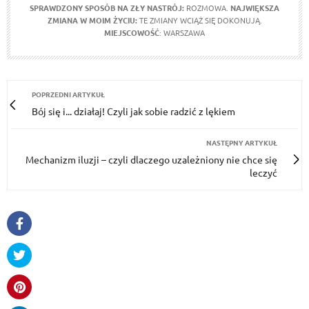
SPRAWDZONY SPOSÓB NA ZŁY NASTRÓJ:
ROZMOWA.
NAJWIĘKSZA
ZMIANA W MOIM ŻYCIU:
TE ZMIANY WCIĄŻ SIĘ DOKONUJĄ.
MIEJSCOWOŚĆ
: WARSZAWA
POPRZEDNI ARTYKUŁ
Bój się i... działaj! Czyli jak sobie radzić z lękiem
NASTĘPNY ARTYKUŁ
Mechanizm iluzji – czyli dlaczego uzależniony nie chce się
leczyć