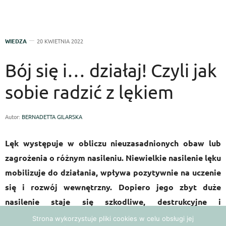
WIEDZA
20 KWIETNIA 2022
Bój się i… działaj! Czyli jak
sobie radzić z lękiem
Autor:
BERNADETTA GILARSKA
Lęk występuje w obliczu nieuzasadnionych obaw lub
zagrożenia o różnym nasileniu. Niewielkie nasilenie lęku
mobilizuje do działania, wpływa pozytywnie na uczenie
się i rozwój wewnętrzny. Dopiero jego zbyt duże
nasilenie staje się szkodliwe, destrukcyjne i
powstrzymuje rozwój. Lęk może przybierać różne
Strona wykorzystuje pliki cookies w celu obsługi jej