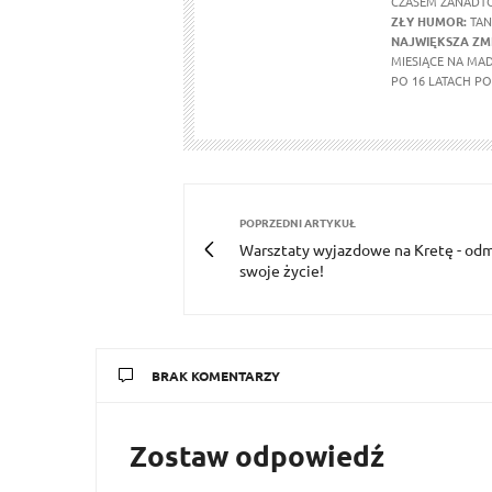
CZASEM ZANADTO
ZŁY HUMOR:
TAN
NAJWIĘKSZA ZM
MIESIĄCE NA MA
PO 16 LATACH P
POPRZEDNI ARTYKUŁ
Warsztaty wyjazdowe na Kretę - od
swoje życie!
BRAK KOMENTARZY
Zostaw odpowiedź