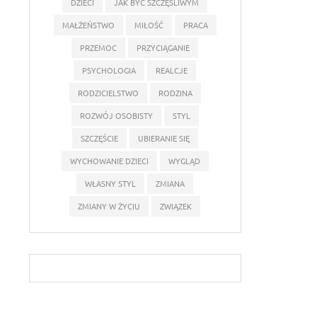
DZIECI
JAK BYĆ SZCZĘŚLIWYM
MAŁŻEŃSTWO
MIŁOŚĆ
PRACA
PRZEMOC
PRZYCIĄGANIE
PSYCHOLOGIA
REALCJE
RODZICIELSTWO
RODZINA
ROZWÓJ OSOBISTY
STYL
SZCZĘŚCIE
UBIERANIE SIĘ
WYCHOWANIE DZIECI
WYGLĄD
WŁASNY STYL
ZMIANA
ZMIANY W ŻYCIU
ZWIĄZEK