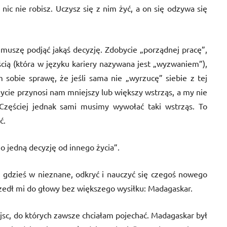
nic nie robisz. Uczysz się z nim żyć, a on się odzywa się
 muszę podjąć jakąś decyzję. Zdobycie „porządnej pracę”,
ścią (która w języku kariery nazywana jest „wyzwaniem”),
m sobie sprawę, że jeśli sama nie „wyrzucę” siebie z tej
i życie przynosi nam mniejszy lub większy wstrząs, a my nie
zęściej jednak sami musimy wywołać taki wstrząs. To
ć.
o jedną decyzję od innego życia”.
ę gdzieś w nieznane, odkryć i nauczyć się czegoś nowego
szedł mi do głowy bez większego wysiłku: Madagaskar.
sc, do których zawsze chciałam pojechać. Madagaskar był