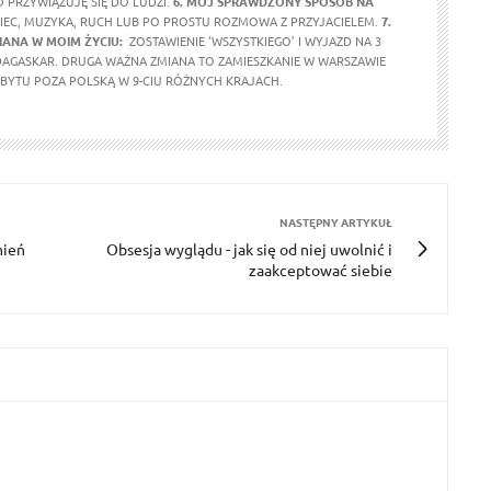
 PRZYWIĄZUJĘ SIĘ DO LUDZI.
6. MÓJ SPRAWDZONY SPOSÓB NA
IEC, MUZYKA, RUCH LUB PO PROSTU ROZMOWA Z PRZYJACIELEM.
7.
IANA W MOIM ŻYCIU:
ZOSTAWIENIE ‘WSZYSTKIEGO’ I WYJAZD NA 3
DAGASKAR. DRUGA WAŻNA ZMIANA TO ZAMIESZKANIE W WARSZAWIE
OBYTU POZA POLSKĄ W 9-CIU RÓŻNYCH KRAJACH.
NASTĘPNY ARTYKUŁ
mień
Obsesja wyglądu - jak się od niej uwolnić i
zaakceptować siebie