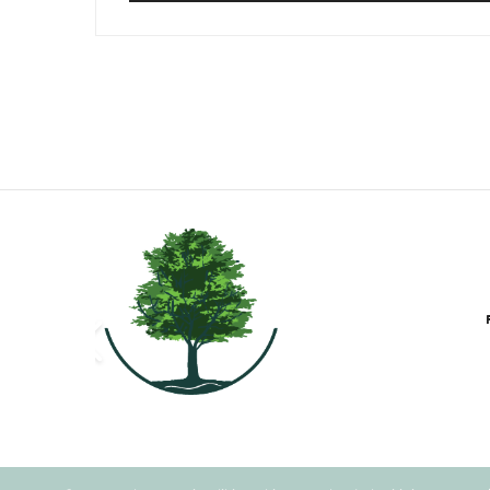
WYDARZENIA
18 LIPCA 2017
Warsztaty wy
Kretę – odmie
Autor:
ANNA WĘGRZYN
Jestem już 5 lat w drodze do 
dziesiątki konferencji, warsztatów 