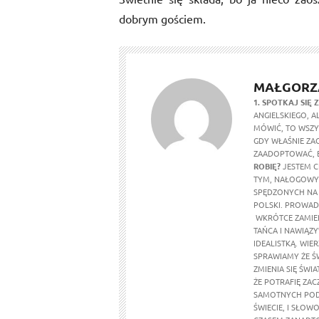
dobrym gościem.
MAŁGORZ
1. SPOTKAJ SIĘ 
ANGIELSKIEGO, A
MÓWIĆ, TO WSZYS
GDY WŁAŚNIE ZAC
ZAADOPTOWAĆ, B
ROBIĘ?
JESTEM C
TYM, NAŁOGOWYM
SPĘDZONYCH NA
POLSKI. PROWA
WKRÓTCE ZAMIE
TAŃCA I NAWIĄZ
IDEALISTKĄ. WIE
SPRAWIAMY ŻE ŚW
ZMIENIA SIĘ ŚW
ŻE POTRAFIĘ ZAC
SAMOTNYCH PODR
ŚWIECIE, I SŁOW