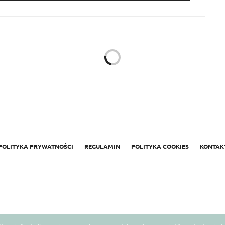
jazdowe na
ń swoje życie!
poznania siebie. Przez ten czas odwiedzialm
i odbyłam x spotkań indywidualnych. Jedne z nich dały