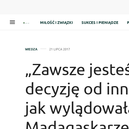
MIŁOŚĆ I ZWIĄZKI
SUKCES I PIENIĄDZE
WIEDZA
21 LIPCA 2017
„Zawsze jeste
decyzję od inn
jak wylądowa
Madagaskarz