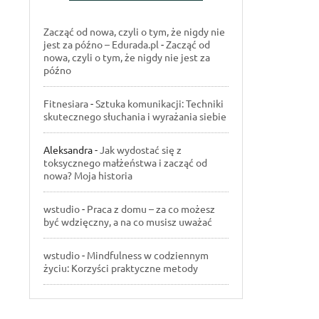
Zacząć od nowa, czyli o tym, że nigdy nie
jest za późno – Edurada.pl
-
Zacząć od
nowa, czyli o tym, że nigdy nie jest za
późno
Fitnesiara
-
Sztuka komunikacji: Techniki
skutecznego słuchania i wyrażania siebie
Aleksandra
-
Jak wydostać się z
toksycznego małżeństwa i zacząć od
nowa? Moja historia
wstudio
-
Praca z domu – za co możesz
być wdzięczny, a na co musisz uważać
wstudio
-
Mindfulness w codziennym
życiu: Korzyści praktyczne metody