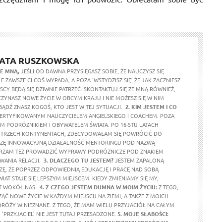
ATA RUSZKOWSKA
ZE MNĄ,
JEŚLI OD DAWNA PRZYSIĘGASZ SOBIE, ŻE NAUCZYSZ SIĘ
LE ZAWSZE CI COŚ WYPADA, A POZA ‘WSTYDZISZ SIĘ’ ŻE JAK ZACZNIESZ
CY BĘDĄ SIĘ DZIWNIE PATRZEĆ. SKONTAKTUJ SIĘ ZE MNĄ RÓWNIEŻ,
ZYNASZ NOWE ŻYCIE W OBCYM KRAJU I NIE MOŻESZ SIĘ W NIM
ĄDŹ ZNASZ KOGOŚ, KTO JEST W TEJ SYTUACJI.
2. KIM JESTEM I CO
ERTYFIKOWANYM NAUCZYCIELEM ANGIELSKIEGO I COACHEM. POZA
 PODRÓŻNIKIEM I OBYWATELEM ŚWIATA. PO 16-STU LATACH
 TRZECH KONTYNENTACH, ZDECYDOWAŁAM SIĘ POWRÓCIĆ DO
DZĘ INNOWACYJNĄ DZIAŁALNOŚĆ MENTORINGU POD NAZWĄ
RZAM TEŻ PROWADZIĆ WYPRAWY PODRÓŻNICZE POD ZNAKIEM
YWANIA RELACJI.
3. DLACZEGO TU JESTEM?
JESTEM ZAPALONĄ
RZĘ, ŻE POPRZEZ ODPOWIEDNIĄ EDUKACJĘ I PRACĘ NAD SOBĄ
IAT STAJE SIĘ LEPSZYM MIEJSCEM. KIEDY ZMIENIAMY SIĘ MY,
IAT WOKÓŁ NAS.
4. Z CZEGO JESTEM DUMNA W MOIM ŻYCIU:
Z TEGO,
ZĄĆ NOWE ŻYCIE W KAŻDYM MIEJSCU NA ZIEMI, A TAKŻE Z MOICH
ÓŻY W NIEZNANE. Z TEGO, ŻE MAM WIELU PRZYJACIÓŁ NA CAŁYM
O 'PRZYJACIEL’ NIE JEST TUTAJ PRZESADZONE.
5. MOJE SŁABOŚCI: