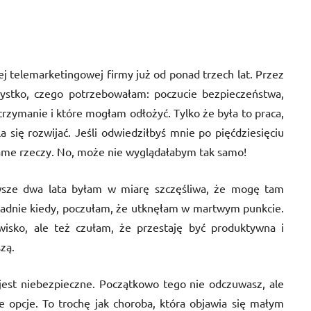
j telemarketingowej firmy już od ponad trzech lat. Przez
ystko, czego potrzebowałam: poczucie bezpieczeństwa,
trzymanie i które mogłam odłożyć. Tylko że była to praca,
a się rozwijać. Jeśli odwiedziłbyś mnie po pięćdziesięciu
 same rzeczy. No, może nie wyglądałabym tak samo!
wsze dwa lata byłam w miarę szczęśliwa, że mogę tam
adnie kiedy, poczułam, że utknęłam w martwym punkcie.
wisko, ale też czułam, że przestaję być produktywna i
zą.
a jest niebezpieczne. Początkowo tego nie odczuwasz, ale
e opcje. To trochę jak choroba, która objawia się małym