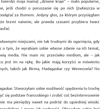
k twierdzi moja mama) „dziwne kraje” – mało popularne,
e, jeśli chodzi o poruszanie się po nich (zwłaszcza w
 podążać za tłumem. Jedyny głos, za którym przysięgłam
oże brzmi naiwnie, ale prawda czasami przybiera twarz
aufać.
cudownymi miejscami, nie tak trudnymi do ogarnięcia, gdy
ąc o tym, że wyrabiam sobie własne zdanie na ich temat,
wią media. Nie mam nic przeciwko mediom, ale – jak
co jest im na rękę. Bo jakie mają korzyści w mówieniu
anych, takich jak Birma, Madagaskar czy Wenezuela? No
gaskar. Stworzyłam sobie możliwość spędzenia tu trochę
yć się podstaw francuskiego i zrobić coś bezinteresownie
h nie ma pieniędzy nawet na podróż do sąsiedniej wioski.
oszczędziłam i mogę ich podwozić. Obiecałam sobie być