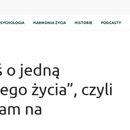
PSYCHOLOGIA
HARMONIA ŻYCIA
HISTORIE
PODCASTY
ś o jedną
ego życia”, czyli
łam na
e