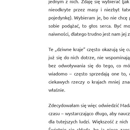
jednym z nich. Zdaję się wybierać (ja
nieodkryte przez masy i niezbyt łatw
pojedynkę). Wybieram je, bo nie chcę
sobie podążać, to głos serca. Być m
naiwności, dlatego trudno jest nam jej z
Te „dziwne kraje” często okazują się 
już się do nich dotrze, nie wspominaj
bez odwoływania się do tego, co mó
wiadomo – często sprzedają one to, 
ciekawych rzeczy o krajach mniej zn
właśnie.
Zdecydowałam się więc odwiedzić Mada
czasu – wystarczająco długo, aby naucz
dla tutejszych ludzi. Większość z nic
Świetnie się składa, bo ja nieco za