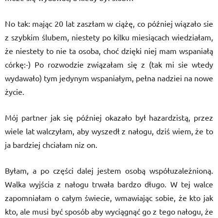
No tak: mając 20 lat zaszłam w ciążę, co później wiązało sie
z szybkim ślubem, niestety po kilku miesiącach wiedziałam,
że niestety to nie ta osoba, choć dzięki niej mam wspaniałą
córkę:-) Po rozwodzie związałam się z (tak mi sie wtedy
wydawało) tym jedynym wspaniałym, pełna nadziei na nowe
życie.
Mój partner jak się później okazało był hazardzistą, przez
wiele lat walczyłam, aby wyszedł z nałogu, dziś wiem, że to
ja bardziej chciałam niz on.
Byłam, a po części dalej jestem osobą współuzależnioną.
Walka wyjścia z nałogu trwała bardzo długo. W tej walce
zapomniałam o całym świecie, wmawiając sobie, że kto jak
kto, ale musi być sposób aby wyciągnąć go z tego nałogu, że