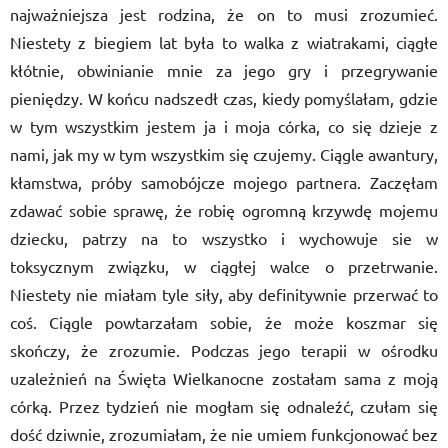
najważniejsza jest rodzina, że on to musi zrozumieć.
Niestety z biegiem lat była to walka z wiatrakami, ciągłe
kłótnie, obwinianie mnie za jego gry i przegrywanie
pieniędzy. W końcu nadszedł czas, kiedy pomyślałam, gdzie
w tym wszystkim jestem ja i moja córka, co się dzieje z
nami, jak my w tym wszystkim się czujemy. Ciągle awantury,
kłamstwa, próby samobójcze mojego partnera. Zaczęłam
zdawać sobie sprawę, że robię ogromną krzywdę mojemu
dziecku, patrzy na to wszystko i wychowuje sie w
toksycznym związku, w ciągłej walce o przetrwanie.
Niestety nie miałam tyle siły, aby definitywnie przerwać to
coś. Ciągle powtarzałam sobie, że może koszmar się
skończy, że zrozumie. Podczas jego terapii w ośrodku
uzależnień na Święta Wielkanocne zostałam sama z moją
córką. Przez tydzień nie mogłam się odnaleźć, czułam się
dość dziwnie, zrozumiałam, że nie umiem funkcjonować bez