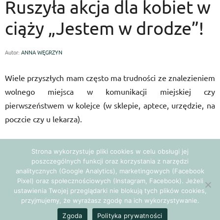
Ruszyła akcja dla kobiet w
ciąży „Jestem w drodze”!
Autor:
ANNA WĘGRZYN
Wiele przyszłych mam często ma trudności ze znalezieniem
wolnego miejsca w komunikacji miejskiej czy
pierwszeństwem w kolejce (w sklepie, aptece, urzędzie, na
poczcie czy u lekarza).
Wynika to z faktu, że nie każdy potrafi rozpoznać czy
Strona wykorzystuje pliki cookies w celu obsługi jej
kobieta spodziewa się dziecka. Szczególnie na początku,
poszczególnych funkcji oraz korzystania z narzędzi
analitycznych (Google Analytics), marketingowych (Facebook
kiedy ciąża nie jest jeszcze widoczna.
Pixel) oraz społecznościowych (Instagram, Facebook). Jeżeli
ustawienia Twojej przeglądarki nie blokują tych plików cookies,
Celem akcji „Jestem w drodze” jest dyskretne i zarazem
przyjmujemy, że wyrażasz zgodę na ich wykorzystywanie.
skuteczne uświadomienie innym, że kobieta zostanie
Zgoda
Polityka prywatności