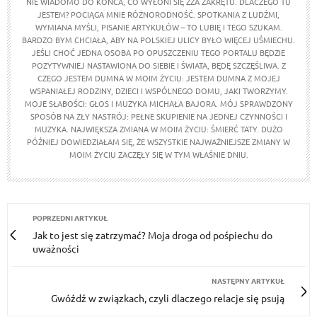
NIE WIADOMO DO KOŃCA, CO WYŁONI SIĘ ZZA ZAKRĘTU. DLACZEGO TU
JESTEM? POCIĄGA MNIE RÓŻNORODNOŚĆ. SPOTKANIA Z LUDŹMI,
WYMIANA MYŚLI, PISANIE ARTYKUŁÓW – TO LUBIĘ I TEGO SZUKAM.
BARDZO BYM CHCIAŁA, ABY NA POLSKIEJ ULICY BYŁO WIĘCEJ UŚMIECHU.
JEŚLI CHOĆ JEDNA OSOBA PO OPUSZCZENIU TEGO PORTALU BĘDZIE
POZYTYWNIEJ NASTAWIONA DO SIEBIE I ŚWIATA, BĘDĘ SZCZĘŚLIWA. Z
CZEGO JESTEM DUMNA W MOIM ŻYCIU: JESTEM DUMNA Z MOJEJ
WSPANIAŁEJ RODZINY, DZIECI I WSPÓLNEGO DOMU, JAKI TWORZYMY.
MOJE SŁABOŚCI: GŁOS I MUZYKA MICHAŁA BAJORA. MÓJ SPRAWDZONY
SPOSÓB NA ZŁY NASTRÓJ: PEŁNE SKUPIENIE NA JEDNEJ CZYNNOŚCI I
MUZYKA. NAJWIĘKSZA ZMIANA W MOIM ŻYCIU: ŚMIERĆ TATY. DUŻO
PÓŹNIEJ DOWIEDZIAŁAM SIĘ, ŻE WSZYSTKIE NAJWAŻNIEJSZE ZMIANY W
MOIM ŻYCIU ZACZĘŁY SIĘ W TYM WŁAŚNIE DNIU.
POPRZEDNI ARTYKUŁ
Jak to jest się zatrzymać? Moja droga od pośpiechu do
uważności
NASTĘPNY ARTYKUŁ
Gwóźdź w związkach, czyli dlaczego relacje się psują