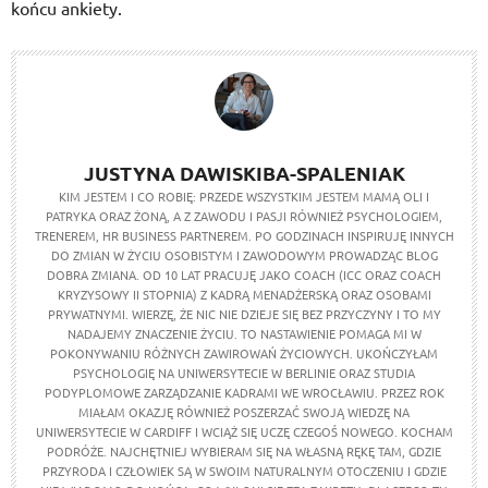
końcu ankiety.
JUSTYNA DAWISKIBA-SPALENIAK
KIM JESTEM I CO ROBIĘ: PRZEDE WSZYSTKIM JESTEM MAMĄ OLI I
PATRYKA ORAZ ŻONĄ, A Z ZAWODU I PASJI RÓWNIEŻ PSYCHOLOGIEM,
TRENEREM, HR BUSINESS PARTNEREM. PO GODZINACH INSPIRUJĘ INNYCH
DO ZMIAN W ŻYCIU OSOBISTYM I ZAWODOWYM PROWADZĄC BLOG
DOBRA ZMIANA. OD 10 LAT PRACUJĘ JAKO COACH (ICC ORAZ COACH
KRYZYSOWY II STOPNIA) Z KADRĄ MENADŻERSKĄ ORAZ OSOBAMI
PRYWATNYMI. WIERZĘ, ŻE NIC NIE DZIEJE SIĘ BEZ PRZYCZYNY I TO MY
NADAJEMY ZNACZENIE ŻYCIU. TO NASTAWIENIE POMAGA MI W
POKONYWANIU RÓŻNYCH ZAWIROWAŃ ŻYCIOWYCH. UKOŃCZYŁAM
PSYCHOLOGIĘ NA UNIWERSYTECIE W BERLINIE ORAZ STUDIA
PODYPLOMOWE ZARZĄDZANIE KADRAMI WE WROCŁAWIU. PRZEZ ROK
MIAŁAM OKAZJĘ RÓWNIEŻ POSZERZAĆ SWOJĄ WIEDZĘ NA
UNIWERSYTECIE W CARDIFF I WCIĄŻ SIĘ UCZĘ CZEGOŚ NOWEGO. KOCHAM
PODRÓŻE. NAJCHĘTNIEJ WYBIERAM SIĘ NA WŁASNĄ RĘKĘ TAM, GDZIE
PRZYRODA I CZŁOWIEK SĄ W SWOIM NATURALNYM OTOCZENIU I GDZIE