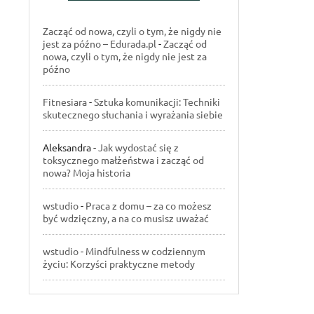
Zacząć od nowa, czyli o tym, że nigdy nie
jest za późno – Edurada.pl
-
Zacząć od
nowa, czyli o tym, że nigdy nie jest za
późno
Fitnesiara
-
Sztuka komunikacji: Techniki
skutecznego słuchania i wyrażania siebie
Aleksandra
-
Jak wydostać się z
toksycznego małżeństwa i zacząć od
nowa? Moja historia
wstudio
-
Praca z domu – za co możesz
być wdzięczny, a na co musisz uważać
wstudio
-
Mindfulness w codziennym
życiu: Korzyści praktyczne metody