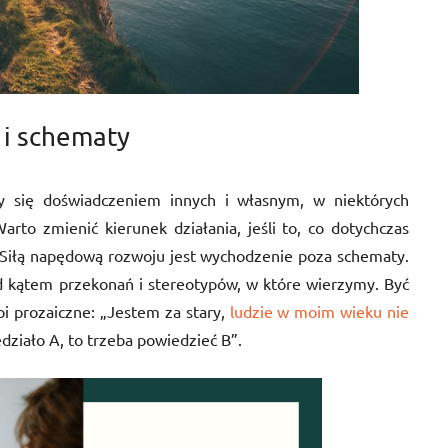
 i schematy
y się doświadczeniem innych i własnym, w niektórych
rto zmienić kierunek działania, jeśli to, co dotychczas
. Siłą napędową rozwoju jest wychodzenie poza schematy.
d kątem przekonań i stereotypów, w które wierzymy. Być
oi prozaiczne: „Jestem za stary,
ludzie w moim wieku nie
edziało A, to trzeba powiedzieć B”.