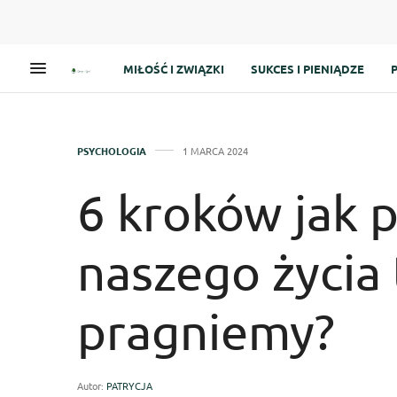
MIŁOŚĆ I ZWIĄZKI
SUKCES I PIENIĄDZE
PSYCHOLOGIA
1 MARCA 2024
6 kroków jak 
naszego życia 
pragniemy?
Autor:
PATRYCJA