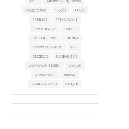
DZIECI
JAK BYĆ SZCZĘŚLIWYM
MAŁŻEŃSTWO
MIŁOŚĆ
PRACA
PRZEMOC
PRZYCIĄGANIE
PSYCHOLOGIA
REALCJE
RODZICIELSTWO
RODZINA
ROZWÓJ OSOBISTY
STYL
SZCZĘŚCIE
UBIERANIE SIĘ
WYCHOWANIE DZIECI
WYGLĄD
WŁASNY STYL
ZMIANA
ZMIANY W ŻYCIU
ZWIĄZEK