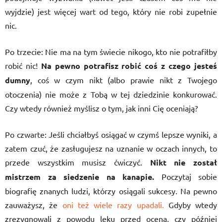
wyjdzie) jest więcej wart od tego, który nie robi zupełnie
nic.
Po trzecie: Nie ma na tym świecie nikogo, kto nie potrafiłby
robić nic!
Na pewno potrafisz robić coś z czego jesteś
dumny
, coś w czym nikt (albo prawie nikt z Twojego
otoczenia) nie może z Tobą w tej dziedzinie konkurować.
Czy wtedy również myślisz o tym, jak inni Cię oceniają?
Po czwarte: Jeśli chciałbyś osiągać w czymś lepsze wyniki, a
zatem czuć, że zasługujesz na uznanie w oczach innych, to
przede wszystkim musisz ćwiczyć.
Nikt nie został
mistrzem za siedzenie na kanapie.
Poczytaj sobie
biografię znanych ludzi, którzy osiągali sukcesy. Na pewno
zauważysz, że
oni też wiele razy upadali.
Gdyby wtedy
zrezygnowali z powodu lęku przed oceną, czy później