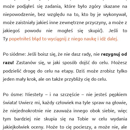
może podjąłeś się zadania, które było zgóry skazane na
niepowodzenie, bez względu na to, kto by je wykonywał,
może zaistniały jakieś inne zewnętrzne przyczyny, a może z
jakiegoś powodu nie mogłeś się skupić). Jeśli to
Ty
popełniłeś błąd to wyciągnij z niego naukę i idź dalej.
Po siódme: Jeśli boisz się, że nie dasz rady, nie
rezygnuj od
razu!
Zastanów się, w jaki sposób dojść do celu. Możesz
podzielić drogę do celu na etapy. Dziś może zrobisz tylko
jeden mały krok, ale on także przybliży cię do celu.
Po ósme: Niestety – i na szczęście – nie jesteś pępkiem
świata! Uwierz mi, każdy człowiek ma tyle spraw na głowie,
że niejednokrotnie nie zauważa innego obok siebie, więc
tym bardziej nie skupia się na Tobie w celu wydania
jakiejkolwiek oceny. Może to cię pocieszy, a może nie, ale