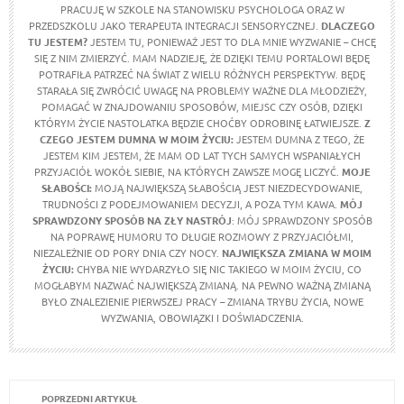
PRACUJĘ W SZKOLE NA STANOWISKU PSYCHOLOGA ORAZ W
PRZEDSZKOLU JAKO TERAPEUTA INTEGRACJI SENSORYCZNEJ.
DLACZEGO
TU JESTEM?
JESTEM TU, PONIEWAŻ JEST TO DLA MNIE WYZWANIE – CHCĘ
SIĘ Z NIM ZMIERZYĆ. MAM NADZIEJĘ, ŻE DZIĘKI TEMU PORTALOWI BĘDĘ
POTRAFIŁA PATRZEĆ NA ŚWIAT Z WIELU RÓŻNYCH PERSPEKTYW. BĘDĘ
STARAŁA SIĘ ZWRÓCIĆ UWAGĘ NA PROBLEMY WAŻNE DLA MŁODZIEŻY,
POMAGAĆ W ZNAJDOWANIU SPOSOBÓW, MIEJSC CZY OSÓB, DZIĘKI
KTÓRYM ŻYCIE NASTOLATKA BĘDZIE CHOĆBY ODROBINĘ ŁATWIEJSZE.
Z
CZEGO JESTEM DUMNA W MOIM ŻYCIU:
JESTEM DUMNA Z TEGO, ŻE
JESTEM KIM JESTEM, ŻE MAM OD LAT TYCH SAMYCH WSPANIAŁYCH
PRZYJACIÓŁ WOKÓŁ SIEBIE, NA KTÓRYCH ZAWSZE MOGĘ LICZYĆ.
MOJE
SŁABOŚCI:
MOJĄ NAJWIĘKSZĄ SŁABOŚCIĄ JEST NIEZDECYDOWANIE,
TRUDNOŚCI Z PODEJMOWANIEM DECYZJI, A POZA TYM KAWA.
MÓJ
SPRAWDZONY SPOSÓB NA ZŁY NASTRÓJ
: MÓJ SPRAWDZONY SPOSÓB
NA POPRAWĘ HUMORU TO DŁUGIE ROZMOWY Z PRZYJACIÓŁMI,
NIEZALEŻNIE OD PORY DNIA CZY NOCY.
NAJWIĘKSZA ZMIANA W MOIM
ŻYCIU:
CHYBA NIE WYDARZYŁO SIĘ NIC TAKIEGO W MOIM ŻYCIU, CO
MOGŁABYM NAZWAĆ NAJWIĘKSZĄ ZMIANĄ. NA PEWNO WAŻNĄ ZMIANĄ
BYŁO ZNALEZIENIE PIERWSZEJ PRACY – ZMIANA TRYBU ŻYCIA, NOWE
WYZWANIA, OBOWIĄZKI I DOŚWIADCZENIA.
POPRZEDNI ARTYKUŁ