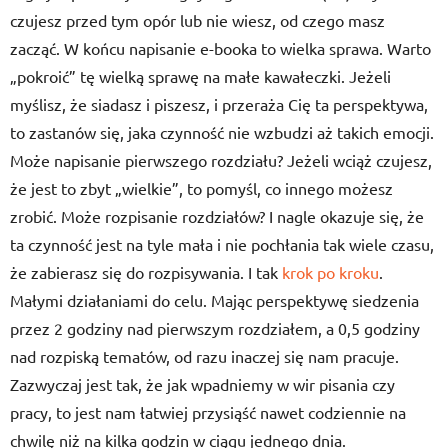
czujesz przed tym opór lub nie wiesz, od czego masz
zacząć. W końcu napisanie e-booka to wielka sprawa. Warto
„pokroić” tę wielką sprawę na małe kawałeczki. Jeżeli
myślisz, że siadasz i piszesz, i przeraża Cię ta perspektywa,
to zastanów się, jaka czynność nie wzbudzi aż takich emocji.
Może napisanie pierwszego rozdziału? Jeżeli wciąż czujesz,
że jest to zbyt „wielkie”, to pomyśl, co innego możesz
zrobić. Może rozpisanie rozdziałów? I nagle okazuje się, że
ta czynność jest na tyle mała i nie pochłania tak wiele czasu,
że zabierasz się do rozpisywania. I tak
krok po kroku
.
Małymi działaniami do celu. Mając perspektywę siedzenia
przez 2 godziny nad pierwszym rozdziałem, a 0,5 godziny
nad rozpiską tematów, od razu inaczej się nam pracuje.
Zazwyczaj jest tak, że jak wpadniemy w wir pisania czy
pracy, to jest nam łatwiej przysiąść nawet codziennie na
chwilę niż na kilka godzin w ciągu jednego dnia.