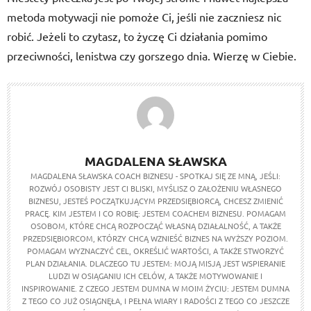
metoda motywacji nie pomoże Ci, jeśli nie zaczniesz nic
robić. Jeżeli to czytasz, to życzę Ci działania pomimo
przeciwności, lenistwa czy gorszego dnia. Wierzę w Ciebie.
MAGDALENA SŁAWSKA
MAGDALENA SŁAWSKA COACH BIZNESU - SPOTKAJ SIĘ ZE MNĄ, JEŚLI:
ROZWÓJ OSOBISTY JEST CI BLISKI, MYŚLISZ O ZAŁOŻENIU WŁASNEGO
BIZNESU, JESTEŚ POCZĄTKUJĄCYM PRZEDSIĘBIORCĄ, CHCESZ ZMIENIĆ
PRACĘ. KIM JESTEM I CO ROBIĘ: JESTEM COACHEM BIZNESU. POMAGAM
OSOBOM, KTÓRE CHCĄ ROZPOCZĄĆ WŁASNĄ DZIAŁALNOŚĆ, A TAKŻE
PRZEDSIĘBIORCOM, KTÓRZY CHCĄ WZNIEŚĆ BIZNES NA WYŻSZY POZIOM.
POMAGAM WYZNACZYĆ CEL, OKREŚLIĆ WARTOŚCI, A TAKŻE STWORZYĆ
PLAN DZIAŁANIA. DLACZEGO TU JESTEM: MOJĄ MISJĄ JEST WSPIERANIE
LUDZI W OSIĄGANIU ICH CELÓW, A TAKŻE MOTYWOWANIE I
INSPIROWANIE. Z CZEGO JESTEM DUMNA W MOIM ŻYCIU: JESTEM DUMNA
Z TEGO CO JUŻ OSIĄGNĘŁA, I PEŁNA WIARY I RADOŚCI Z TEGO CO JESZCZE