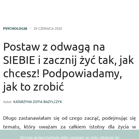
PSYCHOLOGIA
29 CZERWCA 2020
Postaw z odwagą na
SIEBIE i zacznij żyć tak, jak
chcesz! Podpowiadamy,
jak to zrobić
Autor:
KATARZYNA ZOFIA BAZYLCZYK
Długo zastanawiałam się od czego zacząć, podejmując się
tematu, który uważam za całkiem istotny dla życia w
poczuciu komfortu i zadowolenia z siebie. Przy czym
Strona wykorzystuje pliki cookies w celu obsługi jej