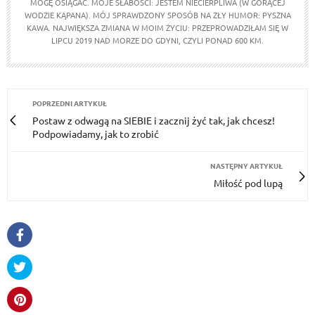
MOGĘ OSIĄGAĆ. MOJE SŁABOŚCI: JESTEM NIECIERPLIWA (W GORĄCEJ
WODZIE KĄPANA). MÓJ SPRAWDZONY SPOSÓB NA ZŁY HUMOR: PYSZNA
KAWA. NAJWIĘKSZA ZMIANA W MOIM ŻYCIU: PRZEPROWADZIŁAM SIĘ W
LIPCU 2019 NAD MORZE DO GDYNI, CZYLI PONAD 600 KM.
POPRZEDNI ARTYKUŁ
Postaw z odwagą na SIEBIE i zacznij żyć tak, jak chcesz!
Podpowiadamy, jak to zrobić
NASTĘPNY ARTYKUŁ
Miłość pod lupą