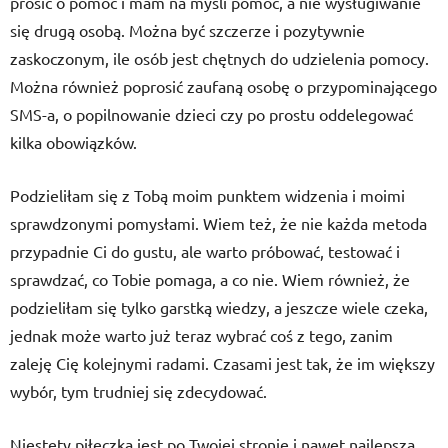
prosić o pomoc i mam na myśli pomoc, a nie wysługiwanie
się drugą osobą. Można być szczerze i pozytywnie
zaskoczonym, ile osób jest chętnych do udzielenia pomocy.
Można również poprosić zaufaną osobę o przypominającego
SMS-a, o popilnowanie dzieci czy po prostu oddelegować
kilka obowiązków.
Podzieliłam się z Tobą moim punktem widzenia i moimi
sprawdzonymi pomysłami. Wiem też, że nie każda metoda
przypadnie Ci do gustu, ale warto próbować, testować i
sprawdzać, co Tobie pomaga, a co nie. Wiem również, że
podzieliłam się tylko garstką wiedzy, a jeszcze wiele czeka,
jednak może warto już teraz wybrać coś z tego, zanim
zaleję Cię kolejnymi radami. Czasami jest tak, że im większy
wybór, tym trudniej się zdecydować.
Niestety piłeczka jest po Twojej stronie i nawet najlepsza