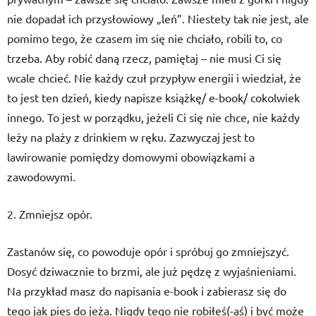
nie dopadał ich przysłowiowy „leń”. Niestety tak nie jest, ale
pomimo tego, że czasem im się nie chciało, robili to, co
trzeba. Aby robić daną rzecz, pamiętaj – nie musi Ci się
wcale chcieć. Nie każdy czuł przypływ energii i wiedział, że
to jest ten dzień, kiedy napisze książkę/ e-book/ cokolwiek
innego. To jest w porządku, jeżeli Ci się nie chce, nie każdy
leży na plaży z drinkiem w ręku. Zazwyczaj jest to
lawirowanie pomiędzy domowymi obowiązkami a
zawodowymi.
2. Zmniejsz opór.
Zastanów się, co powoduje opór i spróbuj go zmniejszyć.
Dosyć dziwacznie to brzmi, ale już pędzę z wyjaśnieniami.
Na przykład masz do napisania e-book i zabierasz się do
tego jak pies do jeża. Nigdy tego nie robiłeś(-aś) i być może