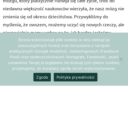
mózgu, który plastycznie rozwija się całe życie, choć do
niedawna większość naukowców wierzyła, że nasz mózg nie
zmienia się od okresu dzieciństwa. Przywykliśmy do
myślenia, że owszem, możemy uczyć się nowych rzeczy, ale
niespecjalnie mamy wpływ na to, jak bardzo jesteśmy
Strona wykorzystuje pliki cookies w celu obsługi jej
utalentowani. Jako coach często słyszę od swoich klientów:
poszczególnych funkcji oraz korzystania z narzędzi
Nie jestem specjalnie zdolny w… (tu pada wybrana
analitycznych (Google Analytics), marketingowych (Facebook
dyscyplina, język obcy itp.). Już chyba tego nie zmienię…
Pixel) oraz społecznościowych (Instagram, Facebook). Jeżeli
ustawienia Twojej przeglądarki nie blokują tych plików cookies,
przyjmujemy, że wyrażasz zgodę na ich wykorzystywanie.
Przyjrzyjmy się czterem przekonaniom, które mogą nas
Zgoda
Polityka prywatności
ograniczać w rozwijaniu naszych talentów. Spójrzmy na nie
przez pryzmat przeszkód pojawiających się na drodze do
naszego rozwoju i poszukajmy rozwiązań.
Moje zdolności są… jakie są. Nie mogę ich zmienić ani
rozwijać