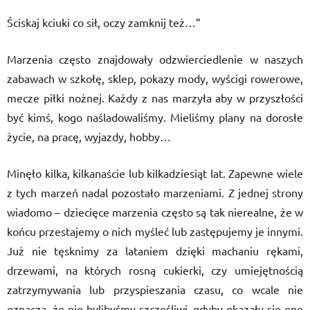
Ściskaj kciuki co sił, oczy zamknij też…”
Marzenia często znajdowały odzwierciedlenie w naszych
zabawach w szkołę, sklep, pokazy mody, wyścigi rowerowe,
mecze piłki nożnej. Każdy z nas marzyła aby w przyszłości
być kimś, kogo naśladowaliśmy. Mieliśmy plany na dorosłe
życie, na pracę, wyjazdy, hobby…
Minęło kilka, kilkanaście lub kilkadziesiąt lat. Zapewne wiele
z tych marzeń nadal pozostało marzeniami. Z jednej strony
wiadomo – dziecięce marzenia często są tak nierealne, że w
końcu przestajemy o nich myśleć lub zastępujemy je innymi.
Już nie tęsknimy za lataniem dzięki machaniu rękami,
drzewami, na których rosną cukierki, czy umiejętnością
zatrzymywania lub przyspieszania czasu, co wcale nie
oznacza, że nie bylibyśmy szczęśliwi, gdyby okazały się one