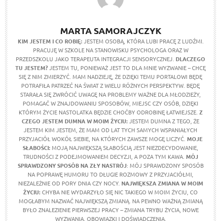
MARTA SAMORAJCZYK
KIM JESTEM I CO ROBIĘ:
JESTEM OSOBĄ, KTÓRA LUBI PRACĘ Z LUDŹMI.
PRACUJĘ W SZKOLE NA STANOWISKU PSYCHOLOGA ORAZ W
PRZEDSZKOLU JAKO TERAPEUTA INTEGRACJI SENSORYCZNEJ.
DLACZEGO
TU JESTEM?
JESTEM TU, PONIEWAŻ JEST TO DLA MNIE WYZWANIE – CHCĘ
SIĘ Z NIM ZMIERZYĆ. MAM NADZIEJĘ, ŻE DZIĘKI TEMU PORTALOWI BĘDĘ
POTRAFIŁA PATRZEĆ NA ŚWIAT Z WIELU RÓŻNYCH PERSPEKTYW. BĘDĘ
STARAŁA SIĘ ZWRÓCIĆ UWAGĘ NA PROBLEMY WAŻNE DLA MŁODZIEŻY,
POMAGAĆ W ZNAJDOWANIU SPOSOBÓW, MIEJSC CZY OSÓB, DZIĘKI
KTÓRYM ŻYCIE NASTOLATKA BĘDZIE CHOĆBY ODROBINĘ ŁATWIEJSZE.
Z
CZEGO JESTEM DUMNA W MOIM ŻYCIU:
JESTEM DUMNA Z TEGO, ŻE
JESTEM KIM JESTEM, ŻE MAM OD LAT TYCH SAMYCH WSPANIAŁYCH
PRZYJACIÓŁ WOKÓŁ SIEBIE, NA KTÓRYCH ZAWSZE MOGĘ LICZYĆ.
MOJE
SŁABOŚCI:
MOJĄ NAJWIĘKSZĄ SŁABOŚCIĄ JEST NIEZDECYDOWANIE,
TRUDNOŚCI Z PODEJMOWANIEM DECYZJI, A POZA TYM KAWA.
MÓJ
SPRAWDZONY SPOSÓB NA ZŁY NASTRÓJ
: MÓJ SPRAWDZONY SPOSÓB
NA POPRAWĘ HUMORU TO DŁUGIE ROZMOWY Z PRZYJACIÓŁMI,
NIEZALEŻNIE OD PORY DNIA CZY NOCY.
NAJWIĘKSZA ZMIANA W MOIM
ŻYCIU:
CHYBA NIE WYDARZYŁO SIĘ NIC TAKIEGO W MOIM ŻYCIU, CO
MOGŁABYM NAZWAĆ NAJWIĘKSZĄ ZMIANĄ. NA PEWNO WAŻNĄ ZMIANĄ
BYŁO ZNALEZIENIE PIERWSZEJ PRACY – ZMIANA TRYBU ŻYCIA, NOWE
WYZWANIA, OBOWIĄZKI I DOŚWIADCZENIA.