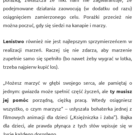
podejmowane działania zaowocują (w dodatku od razu)
osiągnięciem zamierzonego celu. Porażki przecież nie
można poczuć, gdy się siedzi na kanapie i marzy.
Lenistwo
również nie jest najlepszym sprzymierzeńcem w
realizacji marzeń. Raczej się nie zdarza, aby marzenie
zupełnie samo się spełniło (bo nawet żeby wygrać w lotka,
trzeba najpierw kupić los).
„Możesz marzyć w głębi swojego serca, ale pamiętaj o
jednym: gwiazda może spełnić część życzeń, ale
ty musisz
jej pomóc
porządną, ciężką pracą. Wtedy osiągniesz
wszystko, o czym marzysz” – usłyszała bohaterka jednej z
filmowych animacji dla dzieci („Księżniczka i żaba”). Bajka
dla dzieci, ale prawda płynąca z tych słów wpisuje się w
życie każdego dorosłego.