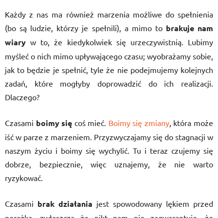
Każdy z nas ma również marzenia możliwe do spełnienia
(bo są ludzie, którzy je spełnili), a mimo to
brakuje nam
wiary
w to, że kiedykolwiek się urzeczywistnią. Lubimy
myśleć o nich mimo upływającego czasu; wyobrażamy sobie,
jak to będzie je spełnić, tyle że nie podejmujemy kolejnych
zadań, które mogłyby doprowadzić do ich realizacji.
Dlaczego?
Czasami
boimy się
coś mieć.
Boimy się zmiany
, która może
iść w parze z marzeniem. Przyzwyczajamy się do stagnacji w
naszym życiu i boimy się wychylić. Tu i teraz czujemy się
dobrze, bezpiecznie, więc uznajemy, że nie warto
ryzykować.
Czasami
brak działania
jest spowodowany lękiem przed
porażką, zwłaszcza że nikt nam nie zagwarantuje, że