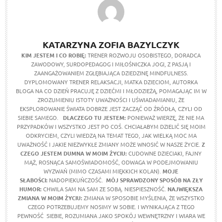
KATARZYNA ZOFIA BAZYLCZYK
KIM JESTEM I CO ROBIĘ:
TRENER ROZWOJU OSOBISTEGO, DORADCA
ZAWODOWY, SURDOPEDAGOG I MIŁOŚNICZKA JOGI, Z PASJĄ I
ZAANGAŻOWANIEM ZGŁĘBIAJĄCA DZIEDZINĘ MINDFULNESS.
DYPLOMOWANY TRENER RELAKSACJI, MATKA DZIECIOM, AUTORKA
BLOGA NA CO DZIEŃ PRACUJĘ Z DZIEĆMI I MŁODZIEŻĄ, POMAGAJĄC IM W
ZROZUMIENIU ISTOTY UWAŻNOŚCI I UŚWIADAMIANIU, ŻE
EKSPLOROWANIE ŚWIATA DOBRZE JEST ZACZĄĆ OD ŹRÓDŁA, CZYLI OD
SIEBIE SAMEGO.
DLACZEGO TU JESTEM:
PONIEWAŻ WIERZĘ, ŻE NIE MA
PRZYPADKÓW I WSZYSTKO JEST PO COŚ. CHCIAŁABYM DZIELIĆ SIĘ MOIM
ODKRYCIEM, CZYLI WIEDZĄ NA TEMAT TEGO, JAK WIELKĄ MOC MA
UWAŻNOŚĆ I JAKIE NIEZWYKŁE ZMIANY MOŻE WNOSIĆ W NASZE ŻYCIE.
Z
CZEGO JESTEM DUMNA W MOIM ŻYCIU:
CUDOWNE DZIECIAKI, FAJNY
MĄŻ, ROSNĄCA SAMOŚWIADOMOŚĆ, ODWAGA W PODEJMOWANIU
WYZWAŃ (MIMO CZASAMI MIĘKKICH KOLAN).
MOJE
SŁABOŚCI:
NADOPIEKUŃCZOŚĆ.
MÓJ SPRAWDZONY SPOSÓB NA ZŁY
HUMOR:
CHWILA SAM NA SAM ZE SOBĄ. NIESPIESZNOŚĆ.
NAJWIĘKSZA
ZMIANA W MOIM ŻYCIU:
ZMIANA W SPOSOBIE MYŚLENIA, ŻE WSZYSTKO
CZEGO POTRZEBUJEMY NOSIMY W SOBIE. I WYNIKAJĄCA Z TEGO
PEWNOŚĆ SIEBIE, ROZUMIANA JAKO SPOKÓJ WEWNĘTRZNY I WIARA WE