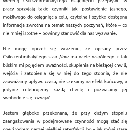
Według Csikszentmihalyi’ego osiągnięciu przepływu w
pracy sprzyjają takie czynniki jak: postawienie jasnego,
możliwego do osiągnięcia celu, czytelna i szybko dostępna
informacja zwrotna na temat naszych poczynań, które – co
nie mniej istotne – powinny stanowić dla nas wyzwanie.
Nie mogę oprzeć się wrażeniu, że opisany przez
Csikszentmihalyi’ego stan
flow
ma wiele wspólnego z tak
bliskim mi pojęciem uważności, skupienia na bieżącej chwili,
wejścia i zatopienia się w niej do tego stopnia, że nie
zauważamy upływu czasu, nie czekamy na efekt końcowy, a
jedynie celebrujemy każdą chwilę i pozwalamy jej
swobodnie się rozwijać.
Jestem głęboko przekonana, że przy dużym stopniu
zaangażowania w podejmowane czynności mogą stać się
one źródłem naszej wielkiej satysfakcji, bo – jak mówi stare