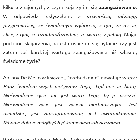
kilkoro znajomych, z czym kojarzy im się
zaangażowanie
.
W odpowiedzi usłyszałam:
z pewnością, odwagą,
przyjemnością, ze świadomym wyborem
,
z tym, że mi się
chce, z tym, że uznałam/uznałem, że warto, z pełnią
. Mając
podobne skojarzenia, na usta ciśnie mi się pytanie: czy jest
zatem coś bardziej wartego zaangażowania niż własne,
świadome życie?
Antony De Mello w książce „Przebudzenie” nawołuje wręcz:
Bądź świadom swych motywów; tego, skąd one się biorą.
Nieświadome życie nie jest warte tego, by je przeżyć.
Nieświadome życie jest życiem mechanicznym. Jest
nieludzkie, jest zaprogramowane, jest uwarunkowane.
Równie dobrze mógłbyś być kamieniem lub drewnem.
Profesor psychologii Mihaly Csikszentmihalyi, znany jako