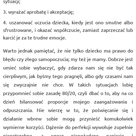
sytuacji;
wyrażać aprobatę i akceptację;
uszanować uczucia dziecka, kiedy jest ono smutne albo
sfrustrowane, i okazać współczucie, zamiast zaprzeczać lub
karcić je za te trudne emocje.
Warto jednak pamiętać, że nie tylko dziecko ma prawo do
błędu czy złego samopoczucia; my też je mamy. Dobrze jest
umieć sobie wybaczyć, gdy zdarza nam się nie być tak
cierpliwym, jak byśmy tego pragnęli, albo gdy czasami nam
się zwyczajnie nie chce. W takich sytuacjach lubię
przypomnieć sobie zasadę 80/20, czyli dbać o to, aby na co
dzień bilansować proporcje mojego zaangażowania i
odpuszczania. Nie wierzę w to, że poświęcanie się i
działanie wbrew sobie mogą przynieść komukolwiek
wymierne korzyści. Dążenie do perfekcji wywołuje zupełnie
niepotrzebne, a wręcz niepożądane napięcie i