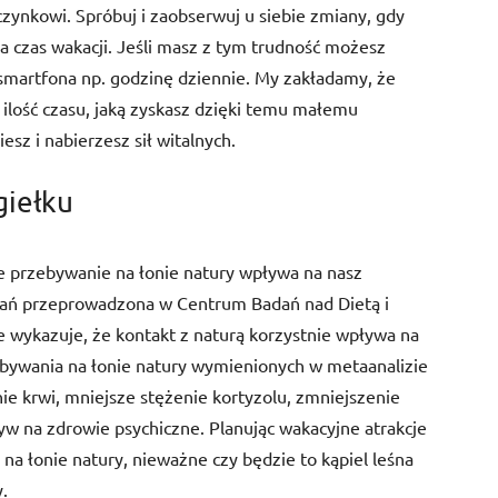
zynkowi. Spróbuj i zaobserwuj u siebie zmiany, gdy
 czas wakacji. Jeśli masz z tym trudność możesz
e smartfona np. godzinę dziennie. My zakładamy, że
ilość czasu, jaką zyskasz dzięki temu małemu
esz i nabierzesz sił witalnych.
giełku
że przebywanie na łonie natury wpływa na nasz
ań przeprowadzona w Centrum Badań nad Dietą i
 wykazuje, że kontakt z naturą korzystnie wpływa na
rzebywania na łonie natury wymienionych w metaanalizie
enie krwi, mniejsze stężenie kortyzolu, zmniejszenie
w na zdrowie psychiczne. Planując wakacyjne atrakcje
a łonie natury, nieważne czy będzie to kąpiel leśna
y.