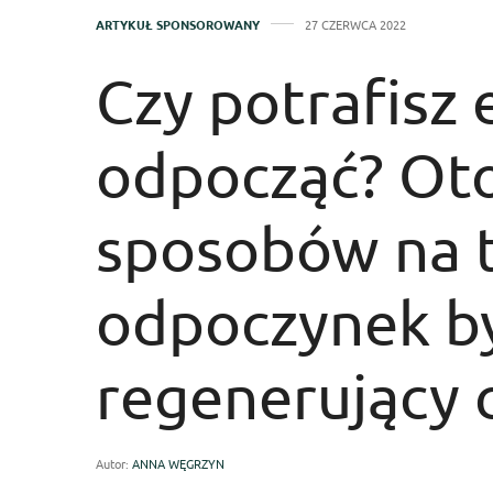
ARTYKUŁ SPONSOROWANY
27 CZERWCA 2022
Czy potrafisz
odpocząć? Oto
sposobów na t
odpoczynek by
regenerujący c
Autor:
ANNA WĘGRZYN