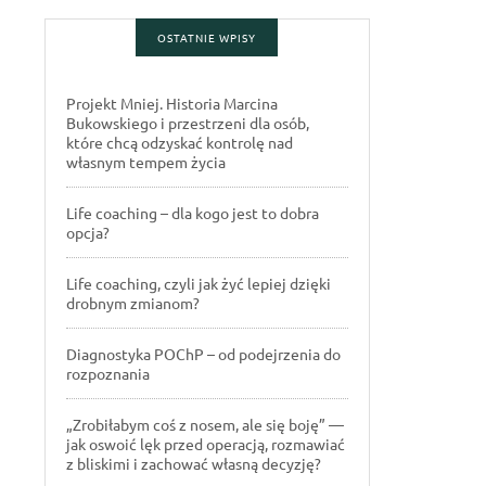
OSTATNIE WPISY
Projekt Mniej. Historia Marcina
Bukowskiego i przestrzeni dla osób,
które chcą odzyskać kontrolę nad
własnym tempem życia
Life coaching – dla kogo jest to dobra
opcja?
Life coaching, czyli jak żyć lepiej dzięki
drobnym zmianom?
Diagnostyka POChP – od podejrzenia do
rozpoznania
„Zrobiłabym coś z nosem, ale się boję” —
jak oswoić lęk przed operacją, rozmawiać
z bliskimi i zachować własną decyzję?