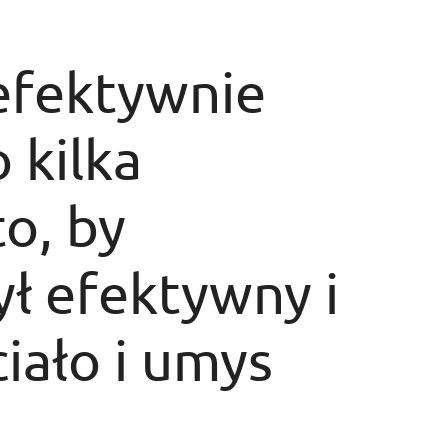
 efektywnie
 kilka
o, by
ł efektywny i
iało i umys