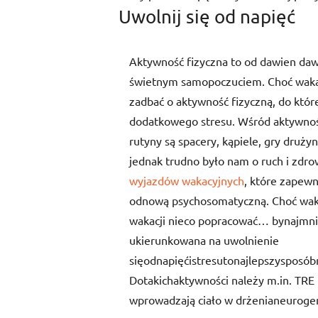
Uwolnij się od napięć
Aktywność fizyczna to od dawien dawna
świetnym samopoczuciem. Choć waka
zadbać o aktywność fizyczną, do któ
dodatkowego stresu. Wśród aktywnos
rutyny są spacery, kąpiele, gry druż
jednak trudno było nam o ruch i zdrow
wyjazdów wakacyjnych
, które zapewn
odnową psychosomatyczną. Choć waka
wakacji nieco popracować… bynajmniej 
ukierunkowana na uwolnienie
sięodnapięćistresutonajlepszyspos
Dotakichaktywności należy m.in. TRE (
wprowadzają ciało w drżenianeurogeni