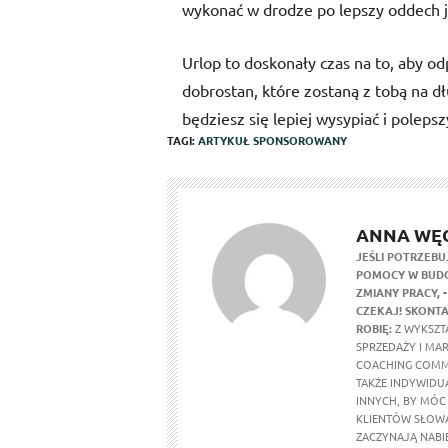
wykonać w drodze po lepszy oddech 
Urlop to doskonały czas na to, aby odpoc
dobrostan, które zostaną z tobą na dł
będziesz się lepiej wysypiać i pole
TAGI:
ARTYKUŁ SPONSOROWANY
ANNA WĘ
JEŚLI POTRZEBU
POMOCY W BUDO
ZMIANY PRACY,
CZEKAJ! SKONTA
ROBIĘ:
Z WYKSZTA
SPRZEDAŻY I MA
COACHING COMM
TAKŻE INDYWIDU
INNYCH, BY MÓC
KLIENTÓW SŁOWA
ZACZYNAJĄ NABI