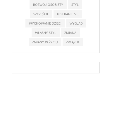
ROZWÓJ OSOBISTY
STYL
SZCZĘŚCIE
UBIERANIE SIĘ
WYCHOWANIE DZIECI
WYGLĄD
WŁASNY STYL
ZMIANA
ZMIANY W ŻYCIU
ZWIĄZEK