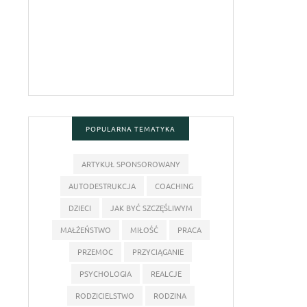
POPULARNA TEMATYKA
ARTYKUŁ SPONSOROWANY
AUTODESTRUKCJA
COACHING
DZIECI
JAK BYĆ SZCZĘŚLIWYM
MAŁŻEŃSTWO
MIŁOŚĆ
PRACA
PRZEMOC
PRZYCIĄGANIE
PSYCHOLOGIA
REALCJE
RODZICIELSTWO
RODZINA