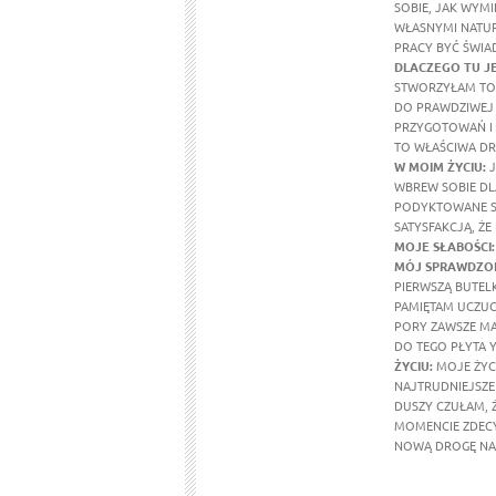
SOBIE, JAK WYMI
WŁASNYMI NATUR
PRACY BYĆ ŚWIA
DLACZEGO TU J
STWORZYŁAM TO 
DO PRAWDZIWEJ 
PRZYGOTOWAŃ I 
TO WŁAŚCIWA DR
W MOIM ŻYCIU
:
J
WBREW SOBIE DL
PODYKTOWANE SE
SATYSFAKCJĄ, ŻE
MOJE SŁABOŚCI:
MÓJ SPRAWDZON
PIERWSZĄ BUTEL
PAMIĘTAM UCZUCI
PORY ZAWSZE MA
DO TEGO PŁYTA Y
ŻYCIU:
MOJE ŻYCI
NAJTRUDNIEJSZE 
DUSZY CZUŁAM, 
MOMENCIE ZDECY
NOWĄ DROGĘ NA 