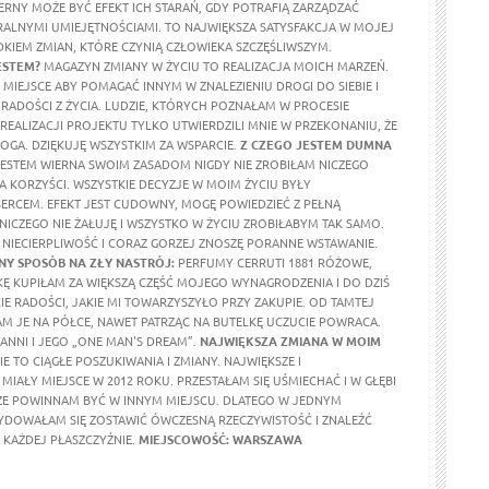
ERNY MOŻE BYĆ EFEKT ICH STARAŃ, GDY POTRAFIĄ ZARZĄDZAĆ
ALNYMI UMIEJĘTNOŚCIAMI. TO NAJWIĘKSZA SATYSFAKCJA W MOJEJ
DKIEM ZMIAN, KTÓRE CZYNIĄ CZŁOWIEKA SZCZĘŚLIWSZYM.
ESTEM?
MAGAZYN ZMIANY W ŻYCIU TO REALIZACJA MOICH MARZEŃ.
MIEJSCE ABY POMAGAĆ INNYM W ZNALEZIENIU DROGI DO SIEBIE I
RADOŚCI Z ŻYCIA. LUDZIE, KTÓRYCH POZNAŁAM W PROCESIE
REALIZACJI PROJEKTU TYLKO UTWIERDZILI MNIE W PRZEKONANIU, ŻE
OGA. DZIĘKUJĘ WSZYSTKIM ZA WSPARCIE.
Z CZEGO JESTEM DUMNA
ESTEM WIERNA SWOIM ZASADOM NIGDY NIE ZROBIŁAM NICZEGO
A KORZYŚCI. WSZYSTKIE DECYZJE W MOIM ŻYCIU BYŁY
RCEM. EFEKT JEST CUDOWNY, MOGĘ POWIEDZIEĆ Z PEŁNĄ
 NICZEGO NIE ŻAŁUJĘ I WSZYSTKO W ŻYCIU ZROBIŁABYM TAK SAMO.
NIECIERPLIWOŚĆ I CORAZ GORZEJ ZNOSZĘ PORANNE WSTAWANIE.
Y SPOSÓB NA ZŁY NASTRÓJ:
PERFUMY CERRUTI 1881 RÓŻOWE,
KĘ KUPIŁAM ZA WIĘKSZĄ CZĘŚĆ MOJEGO WYNAGRODZENIA I DO DZIŚ
E RADOŚCI, JAKIE MI TOWARZYSZYŁO PRZY ZAKUPIE. OD TAMTEJ
M JE NA PÓŁCE, NAWET PATRZĄC NA BUTELKĘ UCZUCIE POWRACA.
ANNI I JEGO „ONE MAN'S DREAM”.
NAJWIĘKSZA ZMIANA W MOIM
E TO CIĄGŁE POSZUKIWANIA I ZMIANY. NAJWIĘKSZE I
MIAŁY MIEJSCE W 2012 ROKU. PRZESTAŁAM SIĘ UŚMIECHAĆ I W GŁĘBI
ŻE POWINNAM BYĆ W INNYM MIEJSCU. DLATEGO W JEDNYM
DOWAŁAM SIĘ ZOSTAWIĆ ÓWCZESNĄ RZECZYWISTOŚĆ I ZNALEŹĆ
KAŻDEJ PŁASZCZYŹNIE.
MIEJSCOWOŚĆ: WARSZAWA