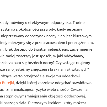
y, kiedy mówimy o efektywnym odpoczynku. Trudno
rzystaniu z okoliczności przyrody, kiedy jesteśmy
y, nieprzerwany odpoczynek nocny. Sen jest kluczowym
edy mierzymy się z przepracowaniem i przeciążeniem.
ni, brak dostępu do światła niebieskiego, zaciemnienie
e mniej znaczący jest sposób, w jaki oddychamy,
zy zdarza nam się bezdech nocny? Czy wstając czujemy
że rano jesteśmy zmęczeni i brak nam sił witalnych?
ierdzące warto przyjrzeć się swojemu oddechowi.
 Butejki
, dzięki której zaczniesz oddychać prawidłowo
ać i zminimalizujesz ryzyko wielu chorób. Ćwiczenia
na stopniowymzmniejszeniu objętości oddechowej,
́rki naszego ciała. Pierwszym krokiem, który możesz