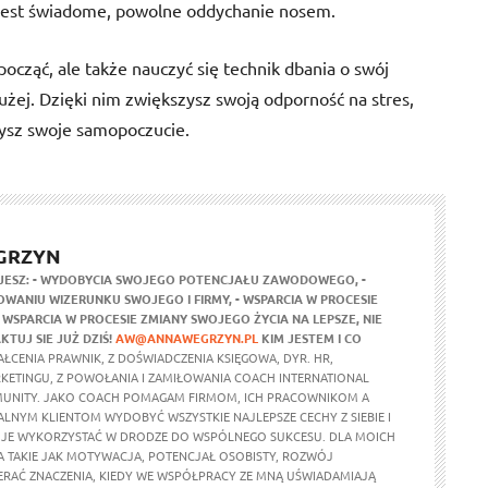
jest świadome, powolne oddychanie nosem.
ząć, ale także nauczyć się technik dbania o swój
użej. Dzięki nim zwiększysz swoją odporność na stres,
pszysz swoje samopoczucie.
GRZYN
JESZ:
- WYDOBYCIA SWOJEGO POTENCJAŁU ZAWODOWEGO,
-
WANIU WIZERUNKU SWOJEGO I FIRMY,
- WSPARCIA W PROCESIE
- WSPARCIA W PROCESIE ZMIANY SWOJEGO ŻYCIA NA LEPSZE,
NIE
KTUJ SIE JUŻ DZIŚ!
AW@ANNAWEGRZYN.PL
KIM JESTEM I CO
ŁCENIA PRAWNIK, Z DOŚWIADCZENIA KSIĘGOWA, DYR. HR,
RKETINGU, Z POWOŁANIA I ZAMIŁOWANIA COACH INTERNATIONAL
UNITY. JAKO COACH POMAGAM FIRMOM, ICH PRACOWNIKOM A
ALNYM KLIENTOM WYDOBYĆ WSZYSTKIE NAJLEPSZE CECHY Z SIEBIE I
 JE WYKORZYSTAĆ W DRODZE DO WSPÓLNEGO SUKCESU. DLA MOICH
 TAKIE JAK MOTYWACJA, POTENCJAŁ OSOBISTY, ROZWÓJ
ERAĆ ZNACZENIA, KIEDY WE WSPÓŁPRACY ZE MNĄ UŚWIADAMIAJĄ