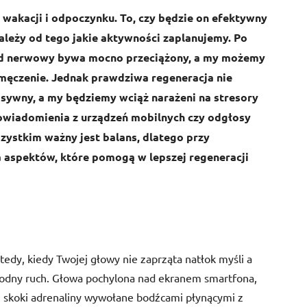
wakacji i odpoczynku. To, czy będzie on efektywny
zależy od tego jakie aktywności zaplanujemy. Po
ład nerwowy bywa mocno przeciążony, a my możemy
 zmęczenie. Jednak prawdziwa regeneracja nie
asywny, a my będziemy wciąż narażeni na stresory
 powiadomienia z urządzeń mobilnych czy odgłosy
zystkim ważny jest balans, dlatego przy
 aspektów, które pomogą w lepszej regeneracji
dy, kiedy Twojej głowy nie zaprząta natłok myśli a
wobodny ruch. Głowa pochylona nad ekranem smartfona,
skoki adrenaliny wywołane bodźcami płynącymi z