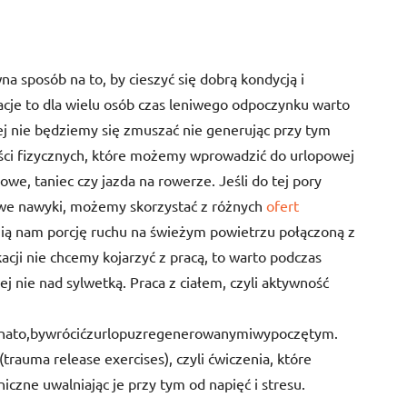
 sposób na to, by cieszyć się dobrą kondycją i
cje to dla wielu osób czas leniwego odpoczynku warto
rej nie będziemy się zmuszać nie generując przy tym
́ci fizycznych, które możemy wprowadzić do urlopowej
ynowe, taniec czy jazda na rowerze. Jeśli do tej pory
e nawyki, możemy skorzystać z różnych
ofert
ią nam porcję ruchu na świeżym powietrzu połączoną z
cji nie chcemy kojarzyć z pracą, to warto podczas
nie nad sylwetką. Praca z ciałem, czyli aktywność
óbnato,bywrócićzurlopuzregenerowanymiwypoczętym.
trauma release exercises), czyli ćwiczenia, które
czne uwalniając je przy tym od napięć i stresu.