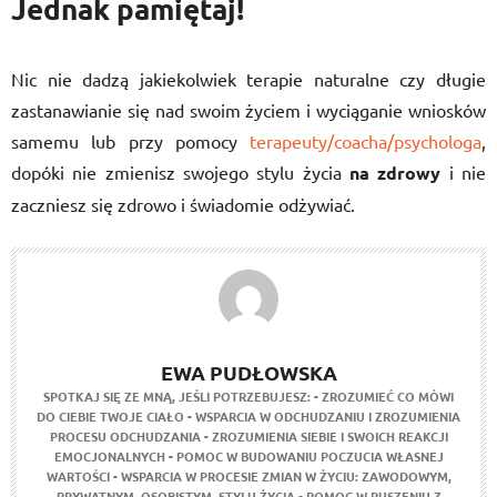
Jednak pamiętaj!
Nic nie dadzą jakiekolwiek terapie naturalne czy długie
zastanawianie się nad swoim życiem i wyciąganie wniosków
samemu lub przy pomocy
terapeuty/coacha/psychologa
,
dopóki nie zmienisz swojego stylu życia
na zdrowy
i nie
zaczniesz się zdrowo i świadomie odżywiać.
EWA PUDŁOWSKA
SPOTKAJ SIĘ ZE MNĄ, JEŚLI POTRZEBUJESZ:
- ZROZUMIEĆ CO MÓWI
DO CIEBIE TWOJE CIAŁO
- WSPARCIA W ODCHUDZANIU I ZROZUMIENIA
PROCESU ODCHUDZANIA
- ZROZUMIENIA SIEBIE I SWOICH REAKCJI
EMOCJONALNYCH
- POMOC W BUDOWANIU POCZUCIA WŁASNEJ
WARTOŚCI
- WSPARCIA W PROCESIE ZMIAN W ŻYCIU: ZAWODOWYM,
PRYWATNYM, OSOBISTYM, STYLU ŻYCIA
- POMOC W RUSZENIU Z