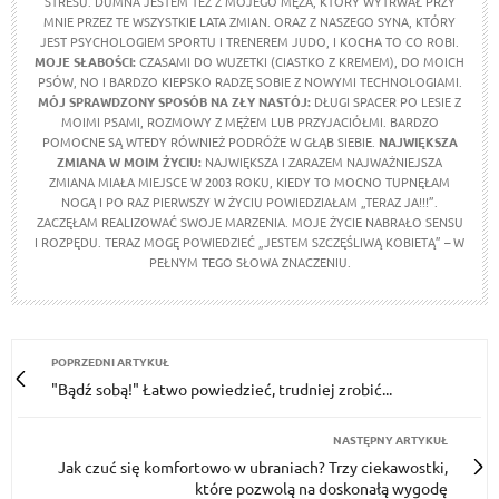
STRESU. DUMNA JESTEM TEŻ Z MOJEGO MĘŻA, KTÓRY WYTRWAŁ PRZY
MNIE PRZEZ TE WSZYSTKIE LATA ZMIAN. ORAZ Z NASZEGO SYNA, KTÓRY
JEST PSYCHOLOGIEM SPORTU I TRENEREM JUDO, I KOCHA TO CO ROBI.
MOJE SŁABOŚCI:
CZASAMI DO WUZETKI (CIASTKO Z KREMEM), DO MOICH
PSÓW, NO I BARDZO KIEPSKO RADZĘ SOBIE Z NOWYMI TECHNOLOGIAMI.
MÓJ SPRAWDZONY SPOSÓB NA ZŁY NASTÓJ:
DŁUGI SPACER PO LESIE Z
MOIMI PSAMI, ROZMOWY Z MĘŻEM LUB PRZYJACIÓŁMI. BARDZO
POMOCNE SĄ WTEDY RÓWNIEŻ PODRÓŻE W GŁĄB SIEBIE.
NAJWIĘKSZA
ZMIANA W MOIM ŻYCIU:
NAJWIĘKSZA I ZARAZEM NAJWAŻNIEJSZA
ZMIANA MIAŁA MIEJSCE W 2003 ROKU, KIEDY TO MOCNO TUPNĘŁAM
NOGĄ I PO RAZ PIERWSZY W ŻYCIU POWIEDZIAŁAM „TERAZ JA!!!”.
ZACZĘŁAM REALIZOWAĆ SWOJE MARZENIA. MOJE ŻYCIE NABRAŁO SENSU
I ROZPĘDU. TERAZ MOGĘ POWIEDZIEĆ „JESTEM SZCZĘŚLIWĄ KOBIETĄ” – W
PEŁNYM TEGO SŁOWA ZNACZENIU.
POPRZEDNI ARTYKUŁ
"Bądź sobą!" Łatwo powiedzieć, trudniej zrobić...
NASTĘPNY ARTYKUŁ
Jak czuć się komfortowo w ubraniach? Trzy ciekawostki,
które pozwolą na doskonałą wygodę