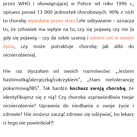
przez WHO i obowiązującej w Polsce od roku 1996 r.,
opisano ponad 13 000 jednostek chorobowych. 90% z nich
to choroby
wywołane przez stres
i złe odżywianie – oznacza
to, że człowiek ma wpływ na to, czy się pojawią czy nie (a
gdy się pojawią – czy da sobie szansę i
zmieni coś w swoim
życiu
, czy może potraktuje chorobę jak alibi do
nicnierobienia).
Nie raz słyszałam od swoich rozmówców: „Jestem
hashimotką/alergiczką/cukrzykiem”, „Mam nietolerancję
pokarmową/IBS”. Tak bardzo
kochasz swoją chorobę
, że
identyfikujesz się z nią? Czy choroba usprawiedliwia twoje
nicnierobienie? Uprawnia do niedbania o swoje życie i
zdrowie? Nie możesz zacząć zdrowo się odżywiać, bo lekarz
ci tego nie powiedział?!