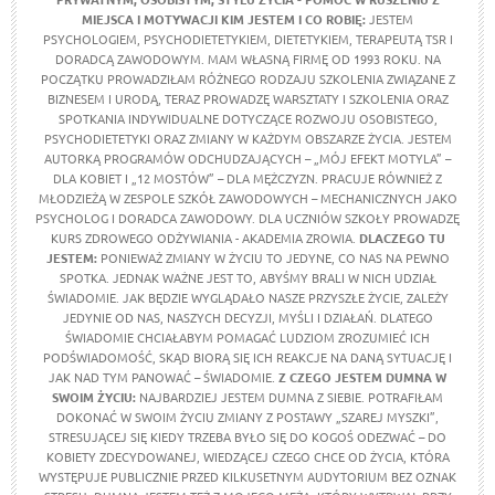
MIEJSCA I MOTYWACJI
KIM JESTEM I CO ROBIĘ:
JESTEM
PSYCHOLOGIEM, PSYCHODIETETYKIEM, DIETETYKIEM, TERAPEUTĄ TSR I
DORADCĄ ZAWODOWYM. MAM WŁASNĄ FIRMĘ OD 1993 ROKU. NA
POCZĄTKU PROWADZIŁAM RÓŻNEGO RODZAJU SZKOLENIA ZWIĄZANE Z
BIZNESEM I URODĄ, TERAZ PROWADZĘ WARSZTATY I SZKOLENIA ORAZ
SPOTKANIA INDYWIDUALNE DOTYCZĄCE ROZWOJU OSOBISTEGO,
PSYCHODIETETYKI ORAZ ZMIANY W KAŻDYM OBSZARZE ŻYCIA. JESTEM
AUTORKĄ PROGRAMÓW ODCHUDZAJĄCYCH – „MÓJ EFEKT MOTYLA” –
DLA KOBIET I „12 MOSTÓW” – DLA MĘŻCZYZN. PRACUJE RÓWNIEŻ Z
MŁODZIEŻĄ W ZESPOLE SZKÓŁ ZAWODOWYCH – MECHANICZNYCH JAKO
PSYCHOLOG I DORADCA ZAWODOWY. DLA UCZNIÓW SZKOŁY PROWADZĘ
KURS ZDROWEGO ODŻYWIANIA - AKADEMIA ZROWIA.
DLACZEGO TU
JESTEM:
PONIEWAŻ ZMIANY W ŻYCIU TO JEDYNE, CO NAS NA PEWNO
SPOTKA. JEDNAK WAŻNE JEST TO, ABYŚMY BRALI W NICH UDZIAŁ
ŚWIADOMIE. JAK BĘDZIE WYGLĄDAŁO NASZE PRZYSZŁE ŻYCIE, ZALEŻY
JEDYNIE OD NAS, NASZYCH DECYZJI, MYŚLI I DZIAŁAŃ. DLATEGO
ŚWIADOMIE CHCIAŁABYM POMAGAĆ LUDZIOM ZROZUMIEĆ ICH
PODŚWIADOMOŚĆ, SKĄD BIORĄ SIĘ ICH REAKCJE NA DANĄ SYTUACJĘ I
JAK NAD TYM PANOWAĆ – ŚWIADOMIE.
Z CZEGO JESTEM DUMNA W
SWOIM ŻYCIU:
NAJBARDZIEJ JESTEM DUMNA Z SIEBIE. POTRAFIŁAM
DOKONAĆ W SWOIM ŻYCIU ZMIANY Z POSTAWY „SZAREJ MYSZKI”,
STRESUJĄCEJ SIĘ KIEDY TRZEBA BYŁO SIĘ DO KOGOŚ ODEZWAĆ – DO
KOBIETY ZDECYDOWANEJ, WIEDZĄCEJ CZEGO CHCE OD ŻYCIA, KTÓRA
WYSTĘPUJE PUBLICZNIE PRZED KILKUSETNYM AUDYTORIUM BEZ OZNAK