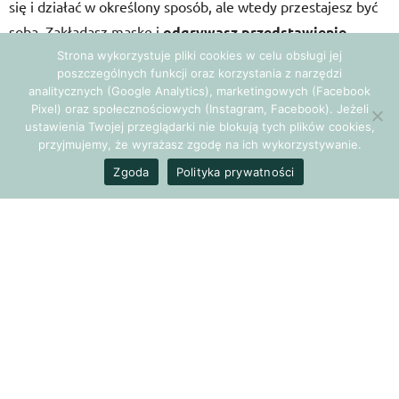
się i działać w określony sposób, ale wtedy przestajesz być
sobą. Zakładasz maskę i
odgrywasz przedstawienie
.
Strona wykorzystuje pliki cookies w celu obsługi jej
Zostajesz za to chwalony i nagradzany. Jesteś chwilowo
poszczególnych funkcji oraz korzystania z narzędzi
zadowolony, ale od środka Twoje prawdziwe JA dostaje
analitycznych (Google Analytics), marketingowych (Facebook
cios.
Pixel) oraz społecznościowych (Instagram, Facebook). Jeżeli
ustawienia Twojej przeglądarki nie blokują tych plików cookies,
przyjmujemy, że wyrażasz zgodę na ich wykorzystywanie.
Zakładając maskę i odgrywając rolę
zdradzasz samego
Zgoda
Polityka prywatności
siebie
. Wiele ludzi oddala się od swojej autentyczności tak
daleko, że nawet nie wie kim naprawdę jest i zatraca własną
tożsamość.
Witaj w teatrze życia, chciało by się powiedzieć.
Czy nie lepiej zatem być na widowni, niż odgrywać rolę
życia?