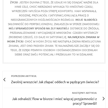
ŻYCIU
: JESTEM DUMNA Z TEGO, ŻE UDAJE MI SIĘ OSIĄGAĆ WAŻNE DLA
MNIE CELE, CHOĆ NIERZADKO WYMAGA TO MNÓSTWO CZASU,
WYRZECZEŃ I WYJŚCIA POZA STREFĘ KOMFORTU. MAM WSPANIAŁĄ
RODZINĘ, PRZYJACIÓŁ I SATYSFAKCJONUJĄCĄ PRACĘ O
NIEOGRANICZONYCH MOŻLIWOŚCIACH ROZWOJU.
MOJE SŁABOŚCI:
SKŁONNOŚĆ DO PERFEKCJONIZMU, ZWŁASZCZA W SFERZE ZAWODOWEJ.
MÓJ SPRAWDZONY SPOSÓB NA ZŁY NASTRÓJ
: DOTARCIE DO ŹRÓDŁA,
PRZEANALIZOWANIE I WYCIĄGNIĘCIE WNIOSKÓW. CZASEM WYSTARCZY
ZROBIENIE CZEGOŚ, CO DAJE MI SATYSFAKCJĘ.
NAJWIĘKSZA ZMIANA W
MOIM ŻYCIU
: CHOĆ W MOIM ŻYCIU NIE NASTĄPIŁA ŻADNA REWOLUCYJNA
ZMIANA, JEST ONO PASMEM ZMIAN. TE NAJWAŻNIEJSZE ZACZĘŁY SIĘ OD
TEGO, ŻE DZIĘKI PEWNYM OSOBOM I DOŚWIADCZENIOM DOCENIŁAM
SIEBIE ORAZ SWÓJ POTENCJAŁ I PRZEKUŁAM TO W DZIAŁANIE.
POPRZEDNI ARTYKUŁ
Zwolnij wreszcie! Jak złapać oddech w pędzącym świecie?
NASTĘPNY ARTYKUŁ
Jak odnaleźć flow w biurze i mieć więcej przyjemności z
pracy? Sprawdź!