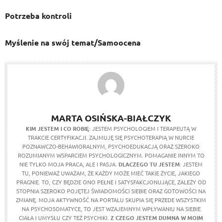
Potrzeba kontroli
Myślenie na swój temat/Samoocena
MARTA OSIŃSKA-BIAŁCZYK
KIM JESTEM I CO ROBIĘ
: JESTEM PSYCHOLOGIEM I TERAPEUTĄ W
TRAKCIE CERTYFIKACJI. ZAJMUJĘ SIĘ PSYCHOTERAPIĄ W NURCIE
POZNAWCZO-BEHAWIORALNYM, PSYCHOEDUKACJĄ ORAZ SZEROKO
ROZUMIANYM WSPARCIEM PSYCHOLOGICZNYM. POMAGANIE INNYM TO
NIE TYLKO MOJA PRACA, ALE I PASJA.
DLACZEGO TU JESTEM
: JESTEM
TU, PONIEWAŻ UWAŻAM, ŻE KAŻDY MOŻE MIEĆ TAKIE ŻYCIE, JAKIEGO
PRAGNIE. TO, CZY BĘDZIE ONO PEŁNE I SATYSFAKCJONUJĄCE, ZALEŻY OD
STOPNIA SZEROKO POJĘTEJ ŚWIADOMOŚCI SIEBIE ORAZ GOTOWOŚCI NA
ZMIANĘ. MOJA AKTYWNOŚĆ NA PORTALU SKUPIA SIĘ PRZEDE WSZYSTKIM
NA PSYCHOSOMATYCE, TO JEST WZAJEMNYM WPŁYWANIU NA SIEBIE
CIAŁA I UMYSŁU CZY TEŻ PSYCHIKI.
Z CZEGO JESTEM DUMNA W MOIM